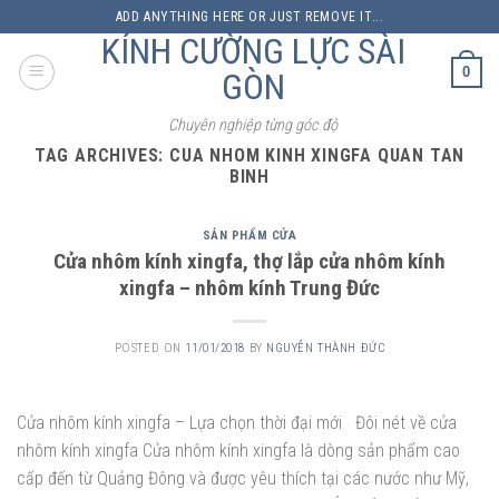
Skip
ADD ANYTHING HERE OR JUST REMOVE IT...
to
KÍNH CƯỜNG LỰC SÀI
content
0
GÒN
Chuyên nghiệp từng góc độ
TAG ARCHIVES:
CUA NHOM KINH XINGFA QUAN TAN
BINH
SẢN PHẨM CỬA
Cửa nhôm kính xingfa, thợ lắp cửa nhôm kính
xingfa – nhôm kính Trung Đức
POSTED ON
11/01/2018
BY
NGUYỄN THÀNH ĐỨC
Cửa nhôm kính xingfa – Lựa chọn thời đại mới Đôi nét về cửa
nhôm kính xingfa Cửa nhôm kính xingfa là dòng sản phẩm cao
cấp đến từ Quảng Đông và được yêu thích tại các nước như Mỹ,