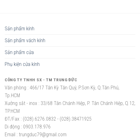
Sản phẩm kính
Sản phẩm vách kính
Sản phẩm cửa
Phụ kiện cửa kính
CÔNG TY TNHH SX - TM TRUNG ĐỨC
Văn phòng :
466/17 Tân Kỳ Tân Quý, P.Sơn Kỳ, Q.Tân Phú,
Tp.HCM
Xưởng sắt - inox :
33/68 Tân Chánh Hiệp, P. Tân Chánh Hiệp, Q.12,
TP.HCM
ĐT/Fax :
(028).6276.0832 - (028).38471925
Di động :
0903.178.976
Email :
trungduc79@gmail.com