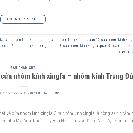
CONTINUE READING
→
fa
,
cua nhom kinh xingfa gia re
,
cua nhom kinh xingfa quan 10
,
cua nhom kinh xing
a quan 7
,
cua nhom kinh xingfa quan 8
,
cua nhom kinh xingfa quan 9
,
cua nhom ki
Leave a 
SẢN PHẨM CỬA
p cửa nhôm kính xingfa – nhôm kính Trung Đ
 ON
11/01/2018
BY
NGUYỄN THÀNH ĐỨC
nét về cửa nhôm kính xingfa Cửa nhôm kính xingfa là dòng sản phẩm 
nước như Mỹ, Anh, Pháp, Tây Ban Nha, khu vực Đông Nam Á,… Sản phẩm