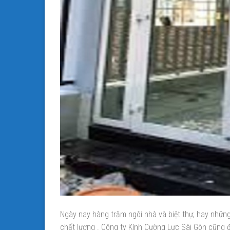
Ngày nay hàng trăm ngôi nhà và biệt thự, hay nhữ
chất lượng . Công ty Kính Cường Lực Sài Gòn cũng 