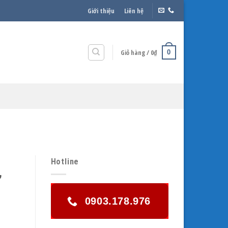
Giới thiệu
Liên hệ
Giỏ hàng /
0
₫
0
Hotline
,
0903.178.976