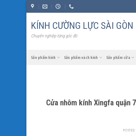
Skip
to
content
KÍNH CƯỜNG LỰC SÀI GÒN
Chuyên nghiệp từng góc độ
Sản phẩm kính
Sản phẩm vách kính
Sản phẩm cửa
Cửa nhôm kính Xingfa quận 7,
POSTED