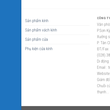
CÔNG T
Sản phẩm kính
Văn phò
Sản phẩm vách kính
P.Sơn K
Xưởng sắ
Sản phẩm cửa
P. Tân C
Phụ kiện cửa kính
ĐT/Fax 
(028).3
Di động 
Email :
t
Website 
Giám đố
Chuỗi cử
thạnh...