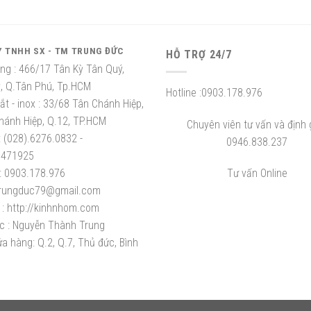
Y TNHH SX - TM TRUNG ĐỨC
HỖ TRỢ 24/7
ng :
466/17 Tân Kỳ Tân Quý,
ỳ, Q.Tân Phú, Tp.HCM
Hotline :
0903.178.976
t - inox :
33/68 Tân Chánh Hiệp,
hánh Hiệp, Q.12, TP.HCM
Chuyên viên tư vấn và định g
:
(028).6276.0832 -
0946.838.237
8471925
:
0903.178.976
Tư vấn Online
rungduc79@gmail.com
:
http://kinhnhom.com
c :
Nguyễn Thành Trung
a hàng: Q.2, Q.7, Thủ đức, Bình