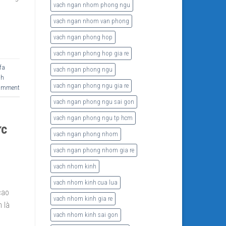
vach ngan nhom phong ngu
vach ngan nhom van phong
vach ngan phong hop
vach ngan phong hop gia re
fa
vach ngan phong ngu
nh
vach ngan phong ngu gia re
comment
vach ngan phong ngu sai gon
vach ngan phong ngu tp hcm
ức
vach ngan phong nhom
vach ngan phong nhom gia re
vach nhom kinh
vach nhom kinh cua lua
cao
vach nhom kinh gia re
 là
vach nhom kinh sai gon