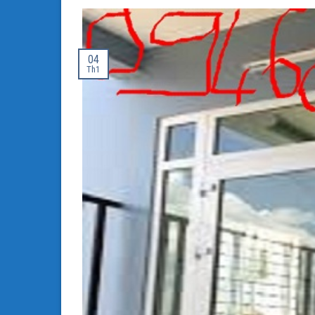
04
Th1