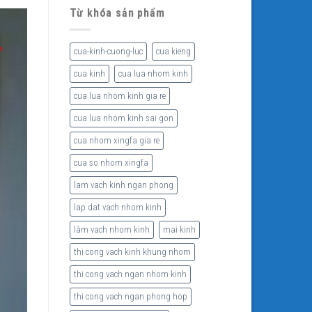
Từ khóa sản phẩm
cua-kinh-cuong-luc
cua kieng
cua kinh
cua lua nhom kinh
cua lua nhom kinh gia re
cua lua nhom kinh sai gon
cua nhom xingfa gia re
cua so nhom xingfa
lam vach kinh ngan phong
lap dat vach nhom kinh
làm vach nhom kinh
mai kinh
thi cong vach kinh khung nhom
thi cong vach ngan nhom kinh
thi cong vach ngan phong hop