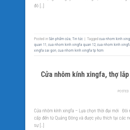
đó […]
Posted in
Sản phẩm cửa
,
Tin tức
|
Tagged
cua nhom kinh xing
quan 11
,
cua nhom kinh xingfa quan 12
,
cua nhom kinh xingf
xingfa sai gon
,
cua nhom kinh xingfa tp hcm
Cửa nhôm kính xingfa, thợ lắ
POSTED
Cửa nhôm kính xingfa – Lựa chọn thời đại mới Đôi 
cấp đến từ Quảng Đông và được yêu thích tại các 
sự […]