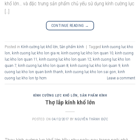
khổ lớn… và đặc trưng sản phẩm chủ yếu sử dụng kính cường lực
[…]
CONTINUE READING
→
Posted in
Kính cường lực khổ lớn
,
Sản phẩm kính
|
Tagged
kinh cuong luc kho
lon
,
kinh cuong luc kho lon gia re
,
kinh cuong luc kho lon quan 10
,
kinh cuong
luc kho lon quan 11
,
kinh cuong luc kho lon quan 12
,
kinh cuong luc kho lon
quan 7
,
kinh cuong luc kho lon quan 8
,
kinh cuong luc kho lon quan 9
,
kinh
cuong luc kho lon quan binh thanh
,
kinh cuong luc kho lon sai gon
,
kinh
cuong luc kho lon tp hcm
Leave a comment
KÍNH CƯỜNG LỰC KHỔ LỚN
,
SẢN PHẨM KÍNH
Thợ lắp kính khổ lớn
POSTED ON
04/12/2017
BY
NGUYỄN THÀNH ĐỨC