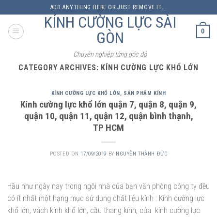
Skip
ADD ANYTHING HERE OR JUST REMOVE IT...
to
KÍNH CƯỜNG LỰC SÀI
content
0
GÒN
Chuyên nghiệp từng góc độ
CATEGORY ARCHIVES:
KÍNH CƯỜNG LỰC KHỔ LỚN
KÍNH CƯỜNG LỰC KHỔ LỚN
,
SẢN PHẨM KÍNH
Kính cường lực khổ lớn quận 7, quận 8, quận 9,
quận 10, quận 11, quận 12, quận bình thạnh,
TP HCM
POSTED ON
17/09/2019
BY
NGUYỄN THÀNH ĐỨC
Hầu như ngày nay trong ngôi nhà của bạn văn phòng công ty đều
có ít nhất một hạng mục sử dụng chất liệu kính : Kính cường lực
khổ lớn, vách kính khổ lớn, cầu thang kính, cửa kính cường lực