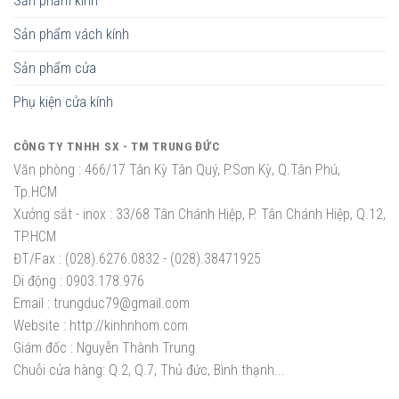
Sản phẩm kính
Sản phẩm vách kính
Sản phẩm cửa
Phụ kiện cửa kính
CÔNG TY TNHH SX - TM TRUNG ĐỨC
Văn phòng :
466/17 Tân Kỳ Tân Quý, P.Sơn Kỳ, Q.Tân Phú,
Tp.HCM
Xưởng sắt - inox :
33/68 Tân Chánh Hiệp, P. Tân Chánh Hiệp, Q.12,
TP.HCM
ĐT/Fax :
(028).6276.0832 - (028).38471925
Di động :
0903.178.976
Email :
trungduc79@gmail.com
Website :
http://kinhnhom.com
Giám đốc :
Nguyễn Thành Trung
Chuỗi cửa hàng: Q.2, Q.7, Thủ đức, Bình thạnh...