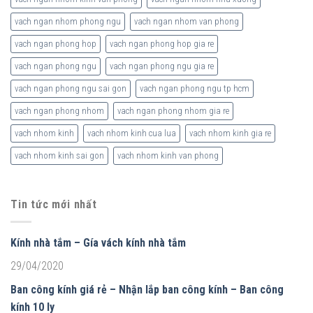
vach ngan nhom phong ngu
vach ngan nhom van phong
vach ngan phong hop
vach ngan phong hop gia re
vach ngan phong ngu
vach ngan phong ngu gia re
vach ngan phong ngu sai gon
vach ngan phong ngu tp hcm
vach ngan phong nhom
vach ngan phong nhom gia re
vach nhom kinh
vach nhom kinh cua lua
vach nhom kinh gia re
vach nhom kinh sai gon
vach nhom kinh van phong
Tin tức mới nhất
Kính nhà tắm – Gía vách kính nhà tắm
29/04/2020
Ban công kính giá rẻ – Nhận lắp ban công kính – Ban công
kính 10 ly