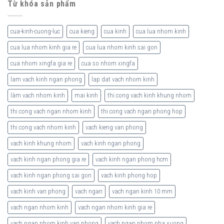
Từ khóa sản phẩm
cua-kinh-cuong-luc
cua kieng
cua kinh
cua lua nhom kinh
cua lua nhom kinh gia re
cua lua nhom kinh sai gon
cua nhom xingfa gia re
cua so nhom xingfa
lam vach kinh ngan phong
lap dat vach nhom kinh
làm vach nhom kinh
mai kinh
thi cong vach kinh khung nhom
thi cong vach ngan nhom kinh
thi cong vach ngan phong hop
thi cong vach nhom kinh
vach kieng van phong
vach kinh khung nhom
vach kinh ngan phong
vach kinh ngan phong gia re
vach kinh ngan phong hcm
vach kinh ngan phong sai gon
vach kinh phong hop
vach kinh van phong
vach ngan
vach ngan kinh 10 mm
vach ngan nhom kinh
vach ngan nhom kinh gia re
vach ngan nhom kinh van phong
vach ngan nhom nha xuong