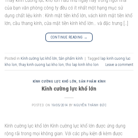
Thay kính cường lực khổ lớn Hầu như ngày nay trong ngôi nhà
của bạn văn phòng công ty đều có ít nhất một hạng mục sử
dụng chất liệu kính : Kính mặt tiền khổ lớn, vách kính mặt tiền khổ
lớn, cầu thang kính, cửa mặt tiền kính khổ lớn… và đặc trưng […]
CONTINUE READING
→
Posted in
Kính cường lực khổ lớn
,
Sản phẩm kính
|
Tagged
lap kinh cuong luc
kho lon
,
thay kinh cuong luc kho lon
,
tho lap kinh kho lon
Leave a comment
KÍNH CƯỜNG LỰC KHỔ LỚN
,
SẢN PHẨM KÍNH
Kính cường lực khổ lớn
POSTED ON
19/05/2014
BY
NGUYỄN THÀNH ĐỨC
Kính cường lực khổ lớn Kính cường lực khổ lớn được ứng dụng
rộng rãi trong mọi không gian. Với các phụ kiện đi kèm được