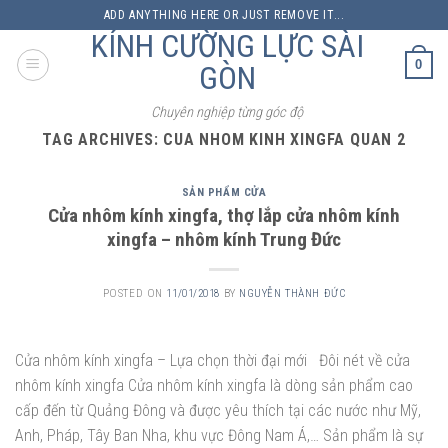
Skip
ADD ANYTHING HERE OR JUST REMOVE IT...
to
KÍNH CƯỜNG LỰC SÀI
content
0
GÒN
Chuyên nghiệp từng góc độ
TAG ARCHIVES:
CUA NHOM KINH XINGFA QUAN 2
SẢN PHẨM CỬA
Cửa nhôm kính xingfa, thợ lắp cửa nhôm kính
xingfa – nhôm kính Trung Đức
POSTED ON
11/01/2018
BY
NGUYỄN THÀNH ĐỨC
Cửa nhôm kính xingfa – Lựa chọn thời đại mới Đôi nét về cửa
nhôm kính xingfa Cửa nhôm kính xingfa là dòng sản phẩm cao
cấp đến từ Quảng Đông và được yêu thích tại các nước như Mỹ,
Anh, Pháp, Tây Ban Nha, khu vực Đông Nam Á,… Sản phẩm là sự