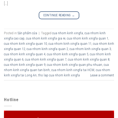
[…]
CONTINUE READING
→
Posted in
Sản phẩm cửa
|
Tagged
cua nhom kinh xingfa
,
cua nhom kinh
xingfa cao cap
,
cua nhom kinh xingfa gia re
,
cua nhom kinh xingfa quan 1
,
cua nhom kinh xingfa quan 10
,
cua nhom kinh xingfa quan 11
,
cua nhom kinh
xingfa quan 12
,
cua nhom kinh xingfa quan 2
,
cua nhom kinh xingfa quan 3
,
cua nhom kinh xingfa quan 4
,
cua nhom kinh xingfa quan 5
,
cua nhom kinh
xingfa quan 6
,
cua nhom kinh xingfa quan 7
,
cua nhom kinh xingfa quan 8
,
cua nhom kinh xingfa quan 9
,
cua nhom kinh xingfa quan phu nhuan
,
cua
nhom kinh xingfa quan tan binh
,
cua nhom kinh xingfa tai HCM
,
cua nhom
kinh xingfa tai Long An
,
tho lap cua nhom kinh xingfa
Leave a comment
Hotline