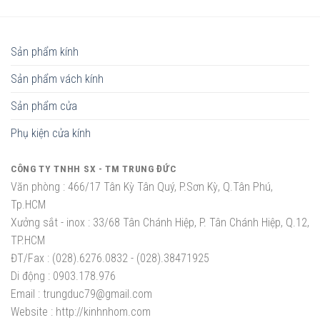
Sản phẩm kính
Sản phẩm vách kính
Sản phẩm cửa
Phụ kiện cửa kính
CÔNG TY TNHH SX - TM TRUNG ĐỨC
Văn phòng :
466/17 Tân Kỳ Tân Quý, P.Sơn Kỳ, Q.Tân Phú,
Tp.HCM
Xưởng sắt - inox :
33/68 Tân Chánh Hiệp, P. Tân Chánh Hiệp, Q.12,
TP.HCM
ĐT/Fax :
(028).6276.0832 - (028).38471925
Di động :
0903.178.976
Email :
trungduc79@gmail.com
Website :
http://kinhnhom.com