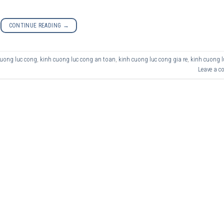
CONTINUE READING
→
cuong luc cong
,
kinh cuong luc cong an toan
,
kinh cuong luc cong gia re
,
kinh cuong l
Leave a 