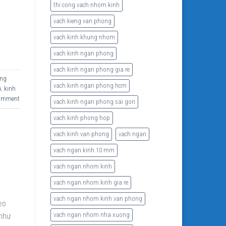
thi cong vach nhom kinh
g
vach kieng van phong
vach kinh khung nhom
vach kinh ngan phong
vach kinh ngan phong gia re
ong
vach kinh ngan phong hcm
u
,
kinh
comment
vach kinh ngan phong sai gon
vach kinh phong hop
vach kinh van phong
vach ngan
vach ngan kinh 10 mm
vach ngan nhom kinh
vach ngan nhom kinh gia re
vach ngan nhom kinh van phong
eo
vach ngan nhom nha xuong
 như