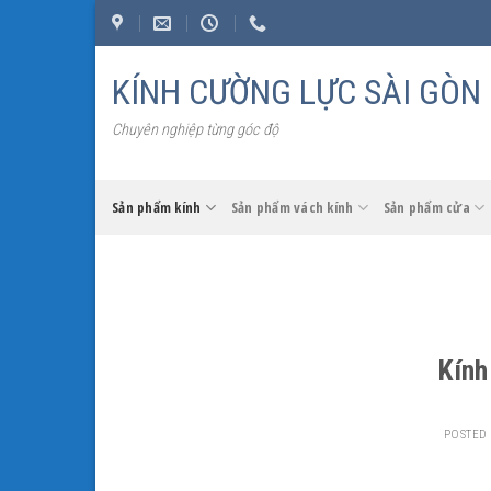
Skip
to
content
KÍNH CƯỜNG LỰC SÀI GÒN
Chuyên nghiệp từng góc độ
Sản phẩm kính
Sản phẩm vách kính
Sản phẩm cửa
Kính
POSTED