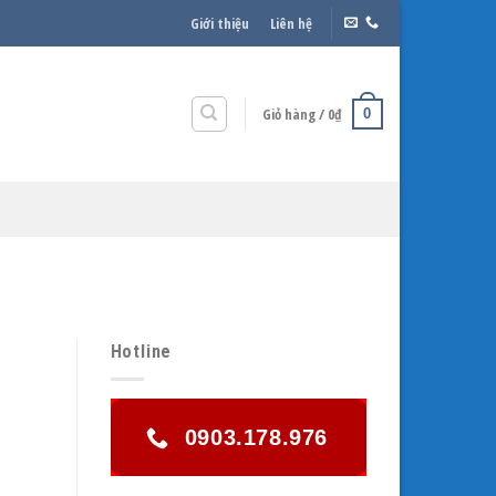
Giới thiệu
Liên hệ
Giỏ hàng /
0
₫
0
Hotline
0903.178.976