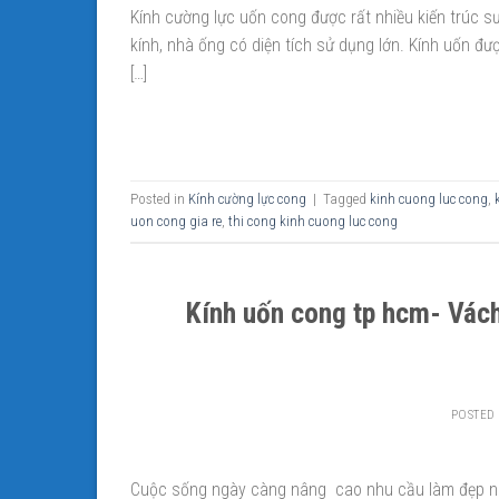
Kính cường lực uốn cong được rất nhiều kiến trúc s
kính, nhà ống có diện tích sử dụng lớn. Kính uốn đư
[…]
Posted in
Kính cường lực cong
|
Tagged
kinh cuong luc cong
,
uon cong gia re
,
thi cong kinh cuong luc cong
Kính uốn cong tp hcm- Vách
POSTED
Cuộc sống ngày càng nâng cao nhu cầu làm đẹp ng