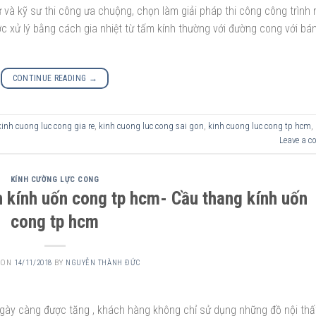
ư và kỹ sư thi công ưa chuộng, chọn làm giải pháp thi công công trình
ợc xử lý bằng cách gia nhiệt từ tấm kính thường với đường cong với bán
CONTINUE READING
→
kinh cuong luc cong gia re
,
kinh cuong luc cong sai gon
,
kinh cuong luc cong tp hcm
,
Leave a 
KÍNH CƯỜNG LỰC CONG
 kính uốn cong tp hcm- Cầu thang kính uốn
cong tp hcm
 ON
14/11/2018
BY
NGUYỄN THÀNH ĐỨC
ày càng được tăng , khách hàng không chỉ sử dụng những đồ nội thấ