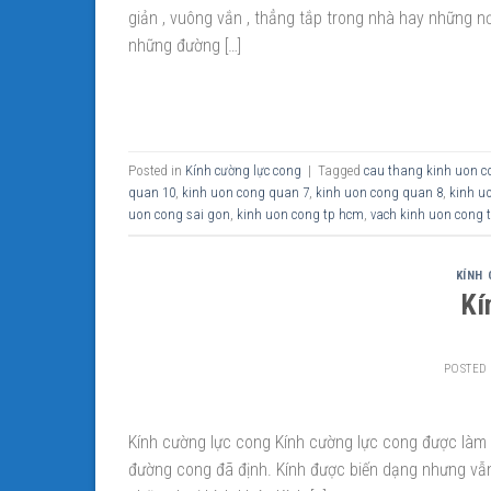
giản , vuông vắn , thẳng tắp trong nhà hay những 
những đường […]
Posted in
Kính cường lực cong
|
Tagged
cau thang kinh uon c
quan 10
,
kinh uon cong quan 7
,
kinh uon cong quan 8
,
kinh u
uon cong sai gon
,
kinh uon cong tp hcm
,
vach kinh uon cong 
KÍNH
Kí
POSTED
Kính cường lực cong Kính cường lực cong được làm t
đường cong đã định. Kính được biến dạng nhưng vẫn 