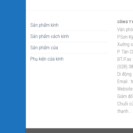
CÔNG T
Sản phẩm kính
Văn phò
Sản phẩm vách kính
P.Sơn K
Xưởng sắ
Sản phẩm cửa
P. Tân C
Phụ kiện cửa kính
ĐT/Fax 
(028).3
Di động 
Email :
t
Website 
Giám đố
Chuỗi cử
thạnh...