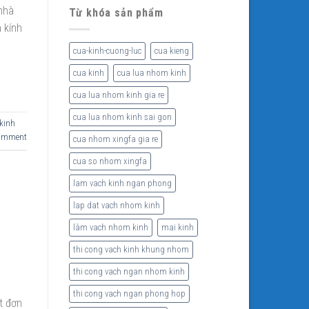
 nhà
Từ khóa sản phẩm
 kính
cua-kinh-cuong-luc
cua kieng
cua kinh
cua lua nhom kinh
cua lua nhom kinh gia re
cua lua nhom kinh sai gon
kinh
comment
cua nhom xingfa gia re
cua so nhom xingfa
lam vach kinh ngan phong
lap dat vach nhom kinh
làm vach nhom kinh
mai kinh
thi cong vach kinh khung nhom
thi cong vach ngan nhom kinh
thi cong vach ngan phong hop
t đơn