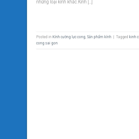
những loại kính khác.Kính […]
Posted in
Kính cường lực cong
,
Sản phẩm kính
|
Tagged
kinh 
cong sai gon