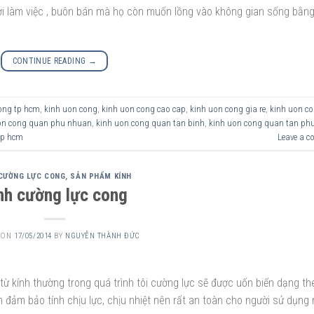
nơi làm việc , buôn bán mà họ còn muốn lồng vào không gian sống bằn
CONTINUE READING
→
ong tp hcm
,
kinh uon cong
,
kinh uon cong cao cap
,
kinh uon cong gia re
,
kinh uon c
on cong quan phu nhuan
,
kinh uon cong quan tan binh
,
kinh uon cong quan tan ph
tp hcm
Leave a 
 CƯỜNG LỰC CONG
,
SẢN PHẨM KÍNH
nh cường lực cong
 ON
17/05/2014
BY
NGUYỄN THÀNH ĐỨC
ừ kính thường trong quá trình tôi cường lực sẽ được uốn biến dạng th
đảm bảo tính chịu lực, chịu nhiệt nên rất an toàn cho người sử dụng