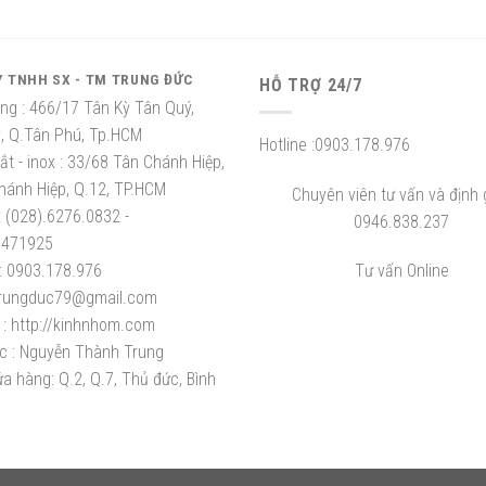
Y TNHH SX - TM TRUNG ĐỨC
HỖ TRỢ 24/7
ng :
466/17 Tân Kỳ Tân Quý,
ỳ, Q.Tân Phú, Tp.HCM
Hotline :
0903.178.976
t - inox :
33/68 Tân Chánh Hiệp,
hánh Hiệp, Q.12, TP.HCM
Chuyên viên tư vấn và định g
:
(028).6276.0832 -
0946.838.237
8471925
:
0903.178.976
Tư vấn Online
rungduc79@gmail.com
:
http://kinhnhom.com
c :
Nguyễn Thành Trung
a hàng: Q.2, Q.7, Thủ đức, Bình