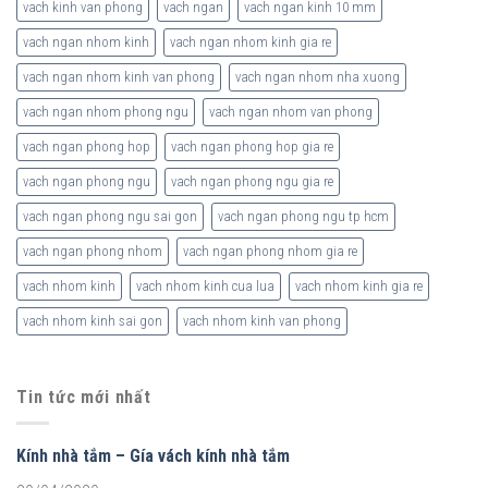
vach kinh van phong
vach ngan
vach ngan kinh 10 mm
vach ngan nhom kinh
vach ngan nhom kinh gia re
vach ngan nhom kinh van phong
vach ngan nhom nha xuong
vach ngan nhom phong ngu
vach ngan nhom van phong
vach ngan phong hop
vach ngan phong hop gia re
vach ngan phong ngu
vach ngan phong ngu gia re
vach ngan phong ngu sai gon
vach ngan phong ngu tp hcm
vach ngan phong nhom
vach ngan phong nhom gia re
vach nhom kinh
vach nhom kinh cua lua
vach nhom kinh gia re
vach nhom kinh sai gon
vach nhom kinh van phong
Tin tức mới nhất
Kính nhà tắm – Gía vách kính nhà tắm