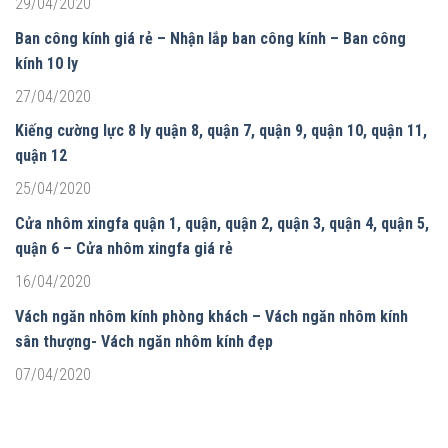
29/04/2020
Ban công kính giá rẻ – Nhận lắp ban công kính – Ban công
kính 10 ly
27/04/2020
Kiếng cường lực 8 ly quận 8, quận 7, quận 9, quận 10, quận 11,
quận 12
25/04/2020
Cửa nhôm xingfa quận 1, quận, quận 2, quận 3, quận 4, quận 5,
quận 6 – Cửa nhôm xingfa giá rẻ
16/04/2020
Vách ngăn nhôm kính phòng khách – Vách ngăn nhôm kính
sân thượng- Vách ngăn nhôm kính đẹp
07/04/2020