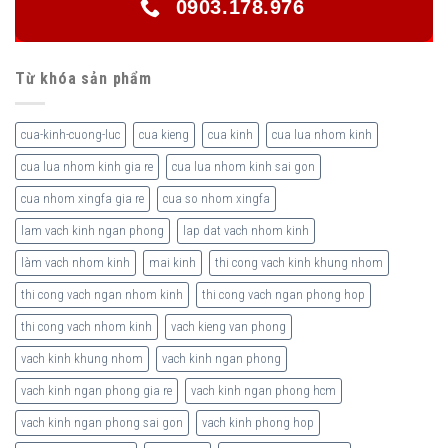
0903.178.976
Từ khóa sản phẩm
cua-kinh-cuong-luc
cua kieng
cua kinh
cua lua nhom kinh
cua lua nhom kinh gia re
cua lua nhom kinh sai gon
cua nhom xingfa gia re
cua so nhom xingfa
lam vach kinh ngan phong
lap dat vach nhom kinh
làm vach nhom kinh
mai kinh
thi cong vach kinh khung nhom
thi cong vach ngan nhom kinh
thi cong vach ngan phong hop
thi cong vach nhom kinh
vach kieng van phong
vach kinh khung nhom
vach kinh ngan phong
vach kinh ngan phong gia re
vach kinh ngan phong hcm
vach kinh ngan phong sai gon
vach kinh phong hop