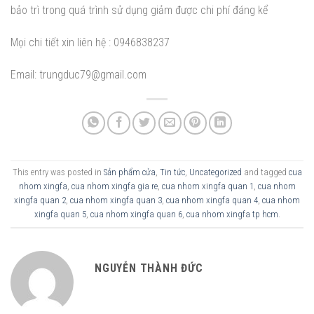
bảo trì trong quá trình sử dụng giảm được chi phí đáng kể
Mọi chi tiết xin liên hệ : 0946838237
Email: trungduc79@gmail.com
This entry was posted in
Sản phẩm cửa
,
Tin tức
,
Uncategorized
and tagged
cua
nhom xingfa
,
cua nhom xingfa gia re
,
cua nhom xingfa quan 1
,
cua nhom
xingfa quan 2
,
cua nhom xingfa quan 3
,
cua nhom xingfa quan 4
,
cua nhom
xingfa quan 5
,
cua nhom xingfa quan 6
,
cua nhom xingfa tp hcm
.
NGUYỄN THÀNH ĐỨC