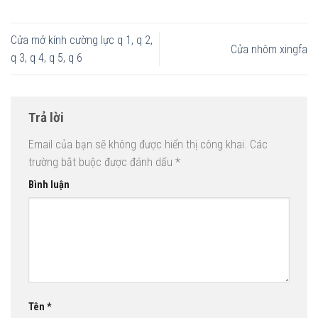
Cửa mở kính cường lực q 1, q 2,
Cửa nhôm xingfa
q 3, q 4, q 5, q 6
Trả lời
Email của bạn sẽ không được hiển thị công khai.
Các
trường bắt buộc được đánh dấu
*
Bình luận
Tên
*