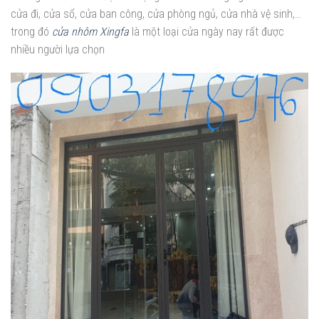
cửa đi, cửa sổ, cửa ban công, cửa phòng ngủ, cửa nhà vệ sinh,…
trong đó
cửa nhôm Xingfa
là một loại cửa ngày nay rất được
nhiều người lựa chọn