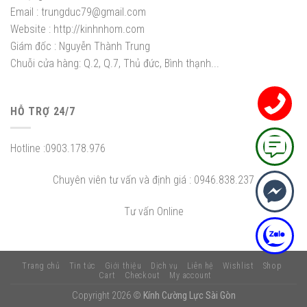
Email :
trungduc79@gmail.com
Website :
http://kinhnhom.com
Giám đốc :
Nguyễn Thành Trung
Chuỗi cửa hàng: Q.2, Q.7, Thủ đức, Bình thạnh...
HỖ TRỢ 24/7
Hotline :
0903.178.976
Chuyên viên tư vấn và định giá :
0946.838.237
Tư vấn Online
Trang chủ
Tin tức
Giới thiệu
Dịch vụ
Liên hệ
Wishlist
Shop
Cart
Checkout
My account
Copyright 2026 ©
Kính Cường Lực Sài Gòn