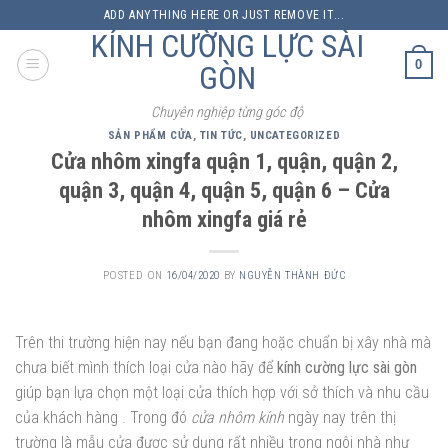
Skip
ADD ANYTHING HERE OR JUST REMOVE IT...
to
KÍNH CƯỜNG LỰC SÀI
content
0
GÒN
Chuyên nghiệp từng góc độ
SẢN PHẨM CỬA
,
TIN TỨC
,
UNCATEGORIZED
Cửa nhôm xingfa quận 1, quận, quận 2,
quận 3, quận 4, quận 5, quận 6 – Cửa
nhôm xingfa giá rẻ
POSTED ON
16/04/2020
BY
NGUYỄN THÀNH ĐỨC
Trên thi trường hiện nay nếu bạn đang hoặc chuẩn bị xây nhà mà
chưa biết mình thích loại cửa nào hãy để
kính cường lực sài gòn
giúp bạn lựa chọn một loại cửa thích hợp với sở thích và nhu cầu
của khách hàng . Trong đó
cửa nhôm kính
ngày nay trên thị
trường là mẫu cửa được sử dụng rất nhiều trong ngôi nhà như