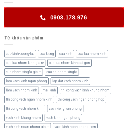
0903.178.976
Từ khóa sản phẩm
cua-kinh-cuong-luc
cua kieng
cua kinh
cua lua nhom kinh
cua lua nhom kinh gia re
cua lua nhom kinh sai gon
cua nhom xingfa gia re
cua so nhom xingfa
lam vach kinh ngan phong
lap dat vach nhom kinh
làm vach nhom kinh
mai kinh
thi cong vach kinh khung nhom
thi cong vach ngan nhom kinh
thi cong vach ngan phong hop
thi cong vach nhom kinh
vach kieng van phong
vach kinh khung nhom
vach kinh ngan phong
vach kinh ngan phong gia re
vach kinh ngan phong hcm