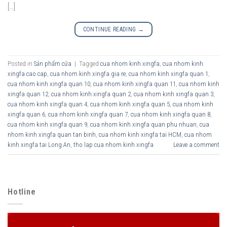
[…]
CONTINUE READING
→
Posted in
Sản phẩm cửa
|
Tagged
cua nhom kinh xingfa
,
cua nhom kinh
xingfa cao cap
,
cua nhom kinh xingfa gia re
,
cua nhom kinh xingfa quan 1
,
cua nhom kinh xingfa quan 10
,
cua nhom kinh xingfa quan 11
,
cua nhom kinh
xingfa quan 12
,
cua nhom kinh xingfa quan 2
,
cua nhom kinh xingfa quan 3
,
cua nhom kinh xingfa quan 4
,
cua nhom kinh xingfa quan 5
,
cua nhom kinh
xingfa quan 6
,
cua nhom kinh xingfa quan 7
,
cua nhom kinh xingfa quan 8
,
cua nhom kinh xingfa quan 9
,
cua nhom kinh xingfa quan phu nhuan
,
cua
nhom kinh xingfa quan tan binh
,
cua nhom kinh xingfa tai HCM
,
cua nhom
kinh xingfa tai Long An
,
tho lap cua nhom kinh xingfa
Leave a comment
Hotline