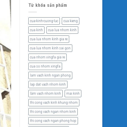
Từ khóa sản phẩm
cua-kinh-cuong-luc
cua kieng
cua kinh
cua lua nhom kinh
cua lua nhom kinh gia re
cua lua nhom kinh sai gon
cua nhom xingfa gia re
cua so nhom xingfa
lam vach kinh ngan phong
lap dat vach nhom kinh
làm vach nhom kinh
mai kinh
thi cong vach kinh khung nhom
thi cong vach ngan nhom kinh
thi cong vach ngan phong hop