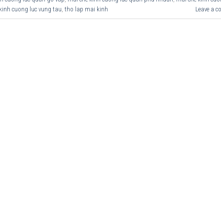
kinh cuong luc vung tau
,
tho lap mai kinh
Leave a 