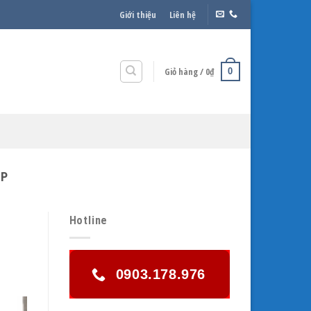
Giới thiệu
Liên hệ
Giỏ hàng /
0
₫
0
AP
Hotline
0903.178.976