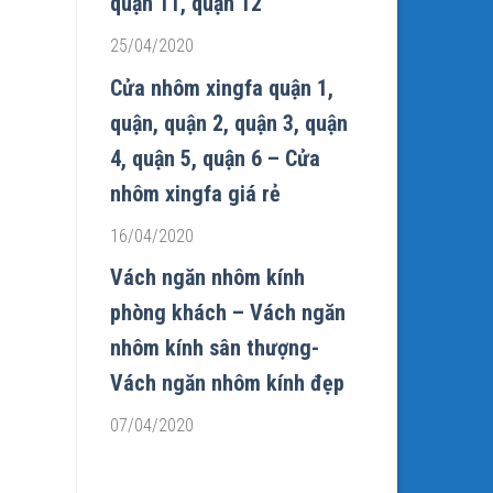
quận 11, quận 12
25/04/2020
Cửa nhôm xingfa quận 1,
quận, quận 2, quận 3, quận
4, quận 5, quận 6 – Cửa
nhôm xingfa giá rẻ
16/04/2020
Vách ngăn nhôm kính
phòng khách – Vách ngăn
nhôm kính sân thượng-
Vách ngăn nhôm kính đẹp
07/04/2020