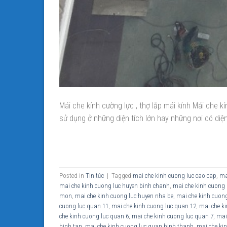
Mái che kính cường lực , thợ lắp mái kính Mái che kí
sử dụng ở những diện tích lớn hay những nơi có diện 
Posted in
Tin tức
|
Tagged
mai che kinh cuong luc cao cap
,
ma
mai che kinh cuong luc huyen binh chanh
,
mai che kinh cuong 
mon
,
mai che kinh cuong luc huyen nha be
,
mai che kinh cuong
cuong luc quan 11
,
mai che kinh cuong luc quan 12
,
mai che k
che kinh cuong luc quan 6
,
mai che kinh cuong luc quan 7
,
mai
binh tan
,
mai che kinh cuong luc quan binh thanh
,
mai che ki