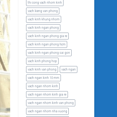
thi cong vach nhom kinh
vach kieng van phong
vach kinh khung nhom
vach kinh ngan phong
vach kinh ngan phong gia re
vach kinh ngan phong hcm
vach kinh ngan phong sai gon
vach kinh phong hop
vach kinh van phong
vach ngan
vach ngan kinh 10 mm
vach ngan nhom kinh
vach ngan nhom kinh gia re
vach ngan nhom kinh van phong
vach ngan nhom nha xuong