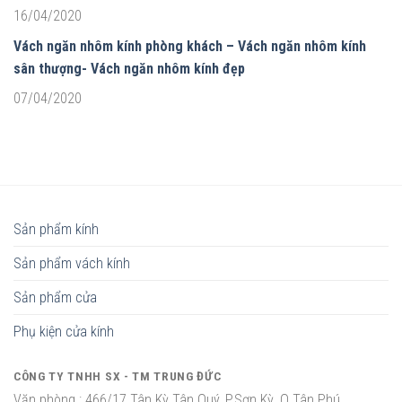
16/04/2020
Vách ngăn nhôm kính phòng khách – Vách ngăn nhôm kính
sân thượng- Vách ngăn nhôm kính đẹp
07/04/2020
Sản phẩm kính
Sản phẩm vách kính
Sản phẩm cửa
Phụ kiện cửa kính
CÔNG TY TNHH SX - TM TRUNG ĐỨC
Văn phòng :
466/17 Tân Kỳ Tân Quý, P.Sơn Kỳ, Q.Tân Phú,