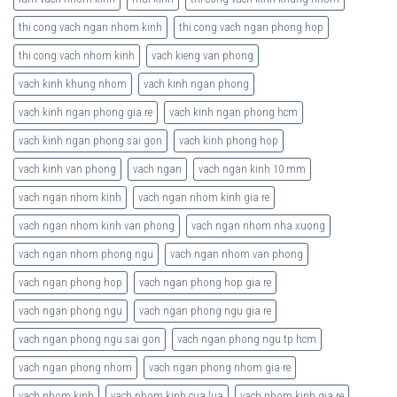
thi cong vach ngan nhom kinh
thi cong vach ngan phong hop
thi cong vach nhom kinh
vach kieng van phong
vach kinh khung nhom
vach kinh ngan phong
vach kinh ngan phong gia re
vach kinh ngan phong hcm
vach kinh ngan phong sai gon
vach kinh phong hop
vach kinh van phong
vach ngan
vach ngan kinh 10 mm
vach ngan nhom kinh
vach ngan nhom kinh gia re
vach ngan nhom kinh van phong
vach ngan nhom nha xuong
vach ngan nhom phong ngu
vach ngan nhom van phong
vach ngan phong hop
vach ngan phong hop gia re
vach ngan phong ngu
vach ngan phong ngu gia re
vach ngan phong ngu sai gon
vach ngan phong ngu tp hcm
vach ngan phong nhom
vach ngan phong nhom gia re
vach nhom kinh
vach nhom kinh cua lua
vach nhom kinh gia re