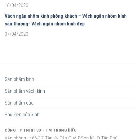
16/04/2020
Vách ngăn nhôm kính phòng khách – Vách ngăn nhôm kính
sân thượng- Vách ngăn nhôm kính đẹp
07/04/2020
Sản phẩm kính
Sản phẩm vách kính
Sản phẩm cửa
Phụ kiện cửa kính
CÔNG TY TNHH SX - TM TRUNG ĐỨC
Văn phòng :
466/17 Tân Kỳ Tân Quý, P.Sơn Kỳ, Q.Tân Phú,