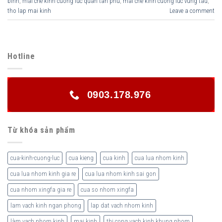
binh
,
mai che kinh cuong luc quan tan phu
,
mai che kinh cuong luc vung tau
,
tho lap mai kinh
Leave a comment
Hotline
0903.178.976
Từ khóa sản phẩm
cua-kinh-cuong-luc
cua kieng
cua kinh
cua lua nhom kinh
cua lua nhom kinh gia re
cua lua nhom kinh sai gon
cua nhom xingfa gia re
cua so nhom xingfa
lam vach kinh ngan phong
lap dat vach nhom kinh
làm vach nhom kinh
mai kinh
thi cong vach kinh khung nhom