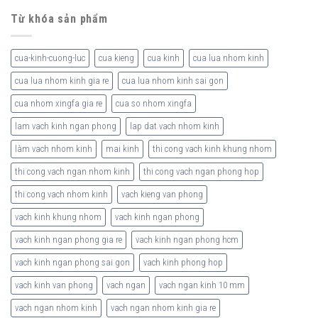
Từ khóa sản phẩm
cua-kinh-cuong-luc
cua kieng
cua kinh
cua lua nhom kinh
cua lua nhom kinh gia re
cua lua nhom kinh sai gon
cua nhom xingfa gia re
cua so nhom xingfa
lam vach kinh ngan phong
lap dat vach nhom kinh
làm vach nhom kinh
mai kinh
thi cong vach kinh khung nhom
thi cong vach ngan nhom kinh
thi cong vach ngan phong hop
thi cong vach nhom kinh
vach kieng van phong
vach kinh khung nhom
vach kinh ngan phong
vach kinh ngan phong gia re
vach kinh ngan phong hcm
vach kinh ngan phong sai gon
vach kinh phong hop
vach kinh van phong
vach ngan
vach ngan kinh 10 mm
vach ngan nhom kinh
vach ngan nhom kinh gia re