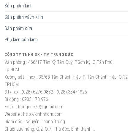
Sản phẩm kính
Sản phẩm vách kính
Sản phẩm cửa
Phụ kiện cửa kính
CÔNG TY TNHH SX - TM TRUNG ĐỨC
Văn phòng :
466/17 Tân Kỳ Tân Quý, P.Sơn Kỳ, Q.Tân Phú,
Tp.HCM
Xưởng sắt - inox :
33/68 Tân Chánh Hiệp, P. Tân Chánh Hiệp, Q.12,
TP.HCM
ĐT/Fax :
(028).6276.0832 - (028).38471925
Di động :
0903.178.976
Email :
trungduc79@gmail.com
Website :
http://kinhnhom.com
Giám đốc :
Nguyễn Thành Trung
Chuỗi cửa hàng: Q.2, Q.7, Thủ đức, Bình thạnh...