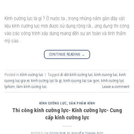
Kính cường lực là gì ? Ở nước ta , trong những năm gần đây vật
liệu kính cường lực mới được sử dụng rộng rãi , ứng dụng thi công
vào các công trình xây dựng mang đến sự an toàn và tính thẩm
mỹ cao .
CONTINUE READING
→
Posted in
Kính cường lực
|
Tagged
di dời kính cường lực
,
kinh cuong luc
,
kinh
cuong luc gia re
,
kính cường lực là gì
,
kinh cuong luc sai gon
,
kính cường lực
tphcm
,
làm kính cường lực
Leave a comment
KÍNH CƯỜNG LỰC
,
SẢN PHẨM KÍNH
Thi công kính cường lực- Kính cường lực- Cung
cấp kính cường lực
POSTED ON
02/05/2018
BY
NGUYỄN THÀNH ĐỨC