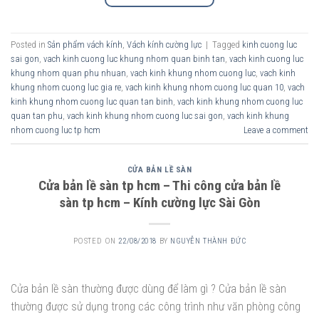
Posted in
Sản phẩm vách kính
,
Vách kính cường lực
|
Tagged
kinh cuong luc
sai gon
,
vach kinh cuong luc khung nhom quan binh tan
,
vach kinh cuong luc
khung nhom quan phu nhuan
,
vach kinh khung nhom cuong luc
,
vach kinh
khung nhom cuong luc gia re
,
vach kinh khung nhom cuong luc quan 10
,
vach
kinh khung nhom cuong luc quan tan binh
,
vach kinh khung nhom cuong luc
quan tan phu
,
vach kinh khung nhom cuong luc sai gon
,
vach kinh khung
nhom cuong luc tp hcm
Leave a comment
CỬA BẢN LỀ SÀN
Cửa bản lề sàn tp hcm – Thi công cửa bản lề
sàn tp hcm – Kính cường lực Sài Gòn
POSTED ON
22/08/2018
BY
NGUYỄN THÀNH ĐỨC
Cửa bản lề sàn thường được dùng để làm gì ? Cửa bản lề sàn
thường được sử dụng trong các công trình như văn phòng công