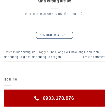
Kính cường lực 05
POSTED ON
05/05/2014
BY
NGUYỄN THÀNH ĐỨC
CONTINUE READING
→
Posted in
Kính cường lực
|
Tagged
kinh cuong luc
,
kinh cuong luc an toan
,
kinh cuong luc gia re
,
kinh cuong luc sai gon
Leave a comment
Hotline
0903.178.976