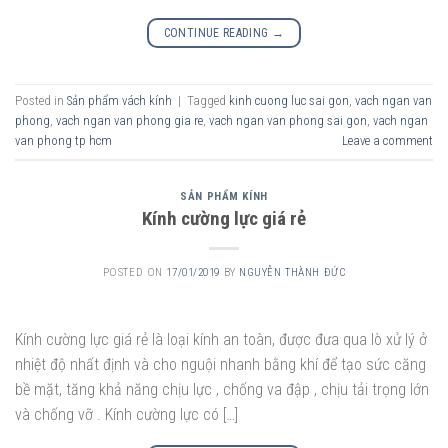
CONTINUE READING
→
Posted in
Sản phẩm vách kính
|
Tagged
kinh cuong luc sai gon
,
vach ngan van
phong
,
vach ngan van phong gia re
,
vach ngan van phong sai gon
,
vach ngan
van phong tp hcm
Leave a comment
SẢN PHẨM KÍNH
Kính cường lực giá rẻ
POSTED ON
17/01/2019
BY
NGUYỄN THÀNH ĐỨC
Kính cường lực giá rẻ là loại kính an toàn, được đưa qua lò xử lý ở
nhiệt độ nhất định và cho nguội nhanh bằng khí để tạo sức căng
bề mặt, tăng khả năng chịu lực , chống va đập , chịu tải trọng lớn
và chống vỡ . Kính cường lực có […]