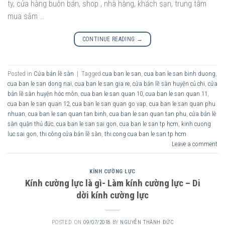
ty, cửa hàng buôn bán, shop , nhà hàng, khách sạn, trung tâm
mua sắm …
CONTINUE READING
→
Posted in
Cửa bản lề sàn
|
Tagged
cua ban le san
,
cua ban le san binh duong
,
cua ban le san dong nai
,
cua ban le san gia re
,
cửa bản lề sàn huyện củ chi
,
cửa
bản lề sàn huyện hóc môn
,
cua ban le san quan 10
,
cua ban le san quan 11
,
cua ban le san quan 12
,
cua ban le san quan go vap
,
cua ban le san quan phu
nhuan
,
cua ban le san quan tan binh
,
cua ban le san quan tan phu
,
cửa bản lè
sàn quận thủ đức
,
cua ban le san sai gon
,
cua ban le san tp hcm
,
kinh cuong
luc sai gon
,
thi công cửa bản lề sàn
,
thi cong cua ban le san tp hcm
Leave a comment
KÍNH CƯỜNG LỰC
Kính cường lực là gì- Làm kính cường lực – Di
dời kính cường lực
POSTED ON
09/07/2018
BY
NGUYỄN THÀNH ĐỨC