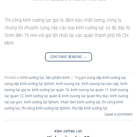
Thi công kính cường lực giá rẻ, đảm bảo chất lượng, công ty
chúng tôi chuyên cung cấp các loại kính cường lực có độ dày từ
5mm đến 19 mm với giá tốt nhất tại các quận thành phố Hồ Chí
Minh
CONTINUE READING
→
Posted in
Kính cường lực
,
Sản phẩm kính
|
Tagged
cung cấp kính cường lực
,
cung cấp kính cường lực tphcm
,
kinh cuong luc
,
kinh cuong luc cao cap
,
kinh
cuong luc gia re
,
kính cường lực quận 10
,
kinh cuong luc quan 11
,
kinh cuong
luc quan 12
,
kính cường lực quận 8
,
kinh cuong luc quan thu duc
,
kinh cuong
luc sai gon
,
kính cường lực tphcm
,
nhận làm kính cường lực
,
thi công kính
cường lực
,
thi công kính cường lực tphcm
,
thợ lắp kính cường lực
Leave a comment
KÍNH CƯỜNG LỰC