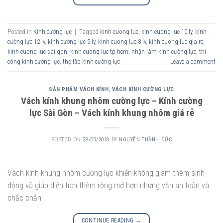
Posted in
Kính cường lực
|
Tagged
kinh cuong luc
,
kinh cuong luc 10 ly
,
kính
cường lực 12 ly
,
kính cường lực 5 ly
,
kinh cuong luc 8 ly
,
kinh cuong luc gia re
,
kinh cuong luc sai gon
,
kinh cuong luc tp hcm
,
nhận làm kính cường lực
,
thi
công kính cường lực
,
thợ lắp kính cường lực
Leave a comment
SẢN PHẨM VÁCH KÍNH
,
VÁCH KÍNH CƯỜNG LỰC
Vách kính khung nhôm cường lực – Kính cường
lực Sài Gòn – Vách kính khung nhôm giá rẻ
POSTED ON
28/09/2018
BY
NGUYỄN THÀNH ĐỨC
Vách kính khung nhôm cường lực khiến không giam thêm sinh
động và giúp diện tích thêm rộng mở hơn nhưng vẫn an toàn và
chắc chắn
CONTINUE READING
→