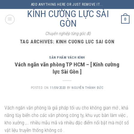
Skip
ADD ANYTHING HERE OR JUST REMOVE IT...
to
KÍNH CƯỜNG LỰC SÀI
content
0
GÒN
Chuyên nghiệp từng góc độ
TAG ARCHIVES:
KINH CUONG LUC SAI GON
SẢN PHẨM VÁCH KÍNH
Vách ngăn văn phòng TP HCM – [ Kính cường
lực Sài Gòn ]
POSTED ON
11/09/2020
BY
NGUYỄN THÀNH ĐỨC
Vách ngăn văn phòng là giả pháp tối ưu cho không gian mở , khả
năng tùy biến cho các văn phòng công ty, khu vực bàn làm việc ,
kho xưởng ,… nhiều mẫu mã và nhiều đặc điểm nổi bật mà một số
vật liệu truyền thống không có .