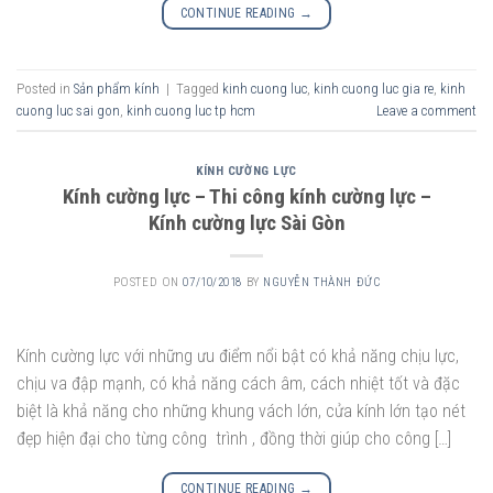
CONTINUE READING
→
Posted in
Sản phẩm kính
|
Tagged
kinh cuong luc
,
kinh cuong luc gia re
,
kinh
cuong luc sai gon
,
kinh cuong luc tp hcm
Leave a comment
KÍNH CƯỜNG LỰC
Kính cường lực – Thi công kính cường lực –
Kính cường lực Sài Gòn
POSTED ON
07/10/2018
BY
NGUYỄN THÀNH ĐỨC
Kính cường lực với những ưu điểm nổi bật có khả năng chịu lực,
chịu va đập mạnh, có khả năng cách âm, cách nhiệt tốt và đặc
biệt là khả năng cho những khung vách lớn, cửa kính lớn tạo nét
đẹp hiện đại cho từng công trình , đồng thời giúp cho công […]
CONTINUE READING
→