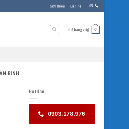
Giới thiệu
Liên hệ
Giỏ hàng /
0
₫
0
AN BINH
Hotline
0903.178.976