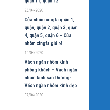
quận 11, quận 12
25/04/2020
Cửa nhôm xingfa quận 1,
quận, quận 2, quận 3, quận
4, quận 5, quận 6 – Cửa
nhôm xingfa giá rẻ
16/04/2020
Vách ngăn nhôm kính
phòng khách – Vách ngăn
nhôm kính sân thượng-
Vách ngăn nhôm kính đẹp
07/04/2020