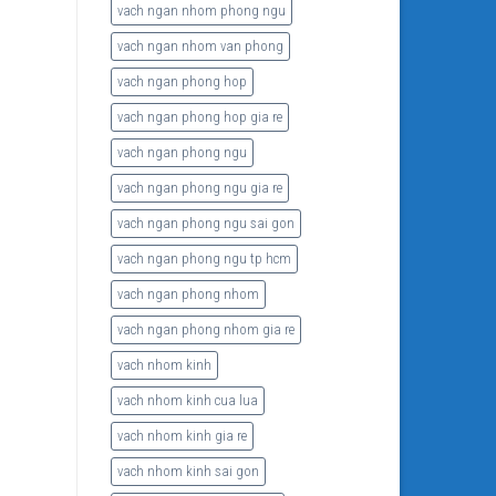
vach ngan nhom phong ngu
vach ngan nhom van phong
vach ngan phong hop
vach ngan phong hop gia re
vach ngan phong ngu
vach ngan phong ngu gia re
vach ngan phong ngu sai gon
vach ngan phong ngu tp hcm
vach ngan phong nhom
vach ngan phong nhom gia re
vach nhom kinh
vach nhom kinh cua lua
vach nhom kinh gia re
vach nhom kinh sai gon