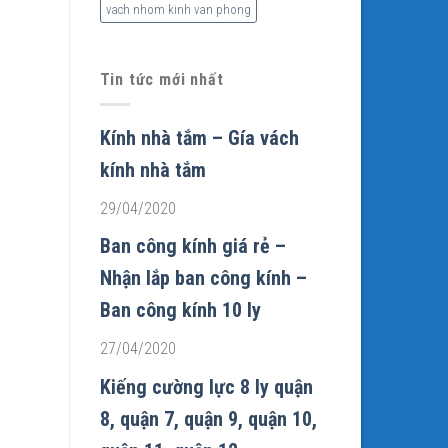
vach nhom kinh van phong
Tin tức mới nhất
Kính nhà tắm – Gía vách
kính nhà tắm
29/04/2020
Ban công kính giá rẻ –
Nhận lắp ban công kính –
Ban công kính 10 ly
27/04/2020
Kiếng cường lực 8 ly quận
8, quận 7, quận 9, quận 10,