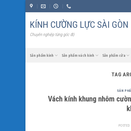
Skip
to
content
KÍNH CƯỜNG LỰC SÀI GÒN
Chuyên nghiệp từng góc độ
Sản phẩm kính
Sản phẩm vách kính
Sản phẩm cửa
TAG AR
SẢN PHẨ
Vách kính khung nhôm cường
k
POSTED