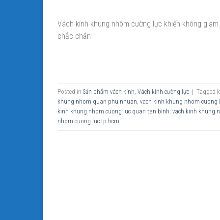
Vách kính khung nhôm cường lực khiến không giam 
chắc chắn
Posted in
Sản phẩm vách kính
,
Vách kính cường lực
|
Tagged
k
khung nhom quan phu nhuan
,
vach kinh khung nhom cuong 
kinh khung nhom cuong luc quan tan binh
,
vach kinh khung 
nhom cuong luc tp hcm