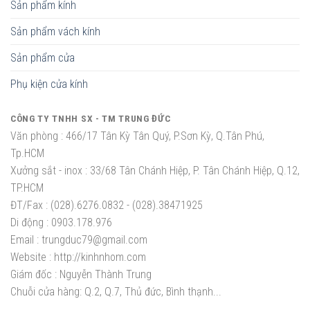
Sản phẩm kính
Sản phẩm vách kính
Sản phẩm cửa
Phụ kiện cửa kính
CÔNG TY TNHH SX - TM TRUNG ĐỨC
Văn phòng :
466/17 Tân Kỳ Tân Quý, P.Sơn Kỳ, Q.Tân Phú,
Tp.HCM
Xưởng sắt - inox :
33/68 Tân Chánh Hiệp, P. Tân Chánh Hiệp, Q.12,
TP.HCM
ĐT/Fax :
(028).6276.0832 - (028).38471925
Di động :
0903.178.976
Email :
trungduc79@gmail.com
Website :
http://kinhnhom.com
Giám đốc :
Nguyễn Thành Trung
Chuỗi cửa hàng: Q.2, Q.7, Thủ đức, Bình thạnh...