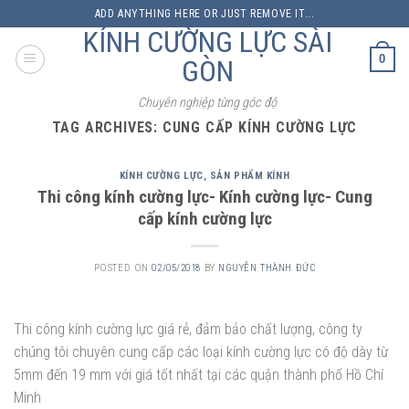
Skip
ADD ANYTHING HERE OR JUST REMOVE IT...
to
KÍNH CƯỜNG LỰC SÀI
content
0
GÒN
Chuyên nghiệp từng góc độ
TAG ARCHIVES:
CUNG CẤP KÍNH CƯỜNG LỰC
KÍNH CƯỜNG LỰC
,
SẢN PHẨM KÍNH
Thi công kính cường lực- Kính cường lực- Cung
cấp kính cường lực
POSTED ON
02/05/2018
BY
NGUYỄN THÀNH ĐỨC
Thi công kính cường lực giá rẻ, đảm bảo chất lượng, công ty
chúng tôi chuyên cung cấp các loại kính cường lực có độ dày từ
5mm đến 19 mm với giá tốt nhất tại các quận thành phố Hồ Chí
Minh