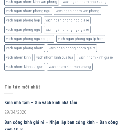
vach ngan nhom kinh van phong
vach ngan nhom nha xuong
vach ngan nhom phong ngu
vach ngan nhom van phong
vach ngan phong hop
vach ngan phong hop gia re
vach ngan phong ngu
vach ngan phong ngu gia re
vach ngan phong ngu sai gon
vach ngan phong ngu tp hcm
vach ngan phong nhom
vach ngan phong nhom gia re
vach nhom kinh
vach nhom kinh cua lua
vach nhom kinh gia re
vach nhom kinh sai gon
vach nhom kinh van phong
Tin tức mới nhất
Kính nhà tắm – Gía vách kính nhà tắm
29/04/2020
Ban công kính giá rẻ – Nhận lắp ban công kính – Ban công
kính 10 ly