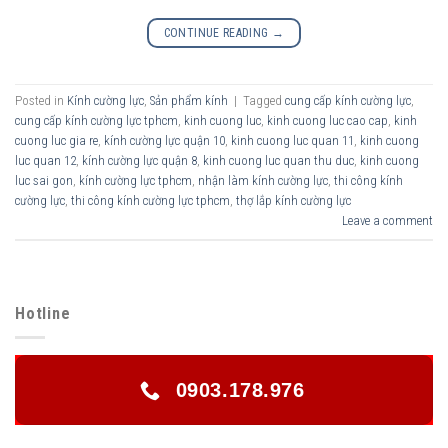
CONTINUE READING
→
Posted in
Kính cường lực
,
Sản phẩm kính
|
Tagged
cung cấp kính cường lực
,
cung cấp kính cường lực tphcm
,
kinh cuong luc
,
kinh cuong luc cao cap
,
kinh
cuong luc gia re
,
kính cường lực quận 10
,
kinh cuong luc quan 11
,
kinh cuong
luc quan 12
,
kính cường lực quận 8
,
kinh cuong luc quan thu duc
,
kinh cuong
luc sai gon
,
kính cường lực tphcm
,
nhận làm kính cường lực
,
thi công kính
cường lực
,
thi công kính cường lực tphcm
,
thợ lắp kính cường lực
Leave a comment
Hotline
0903.178.976