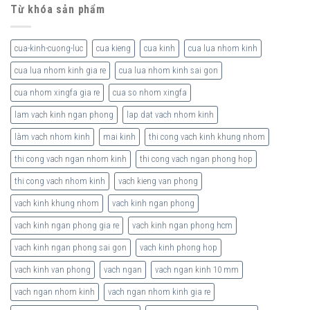
Từ khóa sản phẩm
cua-kinh-cuong-luc
cua kieng
cua kinh
cua lua nhom kinh
cua lua nhom kinh gia re
cua lua nhom kinh sai gon
cua nhom xingfa gia re
cua so nhom xingfa
lam vach kinh ngan phong
lap dat vach nhom kinh
làm vach nhom kinh
mai kinh
thi cong vach kinh khung nhom
thi cong vach ngan nhom kinh
thi cong vach ngan phong hop
thi cong vach nhom kinh
vach kieng van phong
vach kinh khung nhom
vach kinh ngan phong
vach kinh ngan phong gia re
vach kinh ngan phong hcm
vach kinh ngan phong sai gon
vach kinh phong hop
vach kinh van phong
vach ngan
vach ngan kinh 10 mm
vach ngan nhom kinh
vach ngan nhom kinh gia re