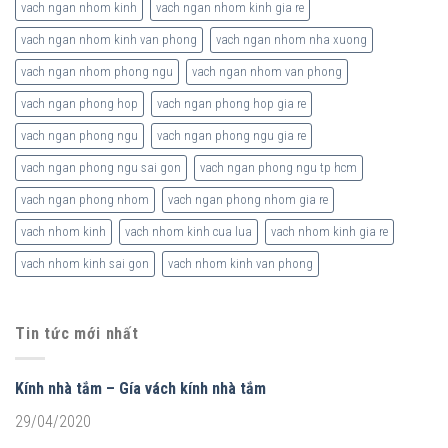
vach ngan nhom kinh
vach ngan nhom kinh gia re
vach ngan nhom kinh van phong
vach ngan nhom nha xuong
vach ngan nhom phong ngu
vach ngan nhom van phong
vach ngan phong hop
vach ngan phong hop gia re
vach ngan phong ngu
vach ngan phong ngu gia re
vach ngan phong ngu sai gon
vach ngan phong ngu tp hcm
vach ngan phong nhom
vach ngan phong nhom gia re
vach nhom kinh
vach nhom kinh cua lua
vach nhom kinh gia re
vach nhom kinh sai gon
vach nhom kinh van phong
Tin tức mới nhất
Kính nhà tắm – Gía vách kính nhà tắm
29/04/2020