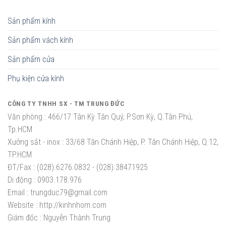
Sản phẩm kính
Sản phẩm vách kính
Sản phẩm cửa
Phụ kiện cửa kính
CÔNG TY TNHH SX - TM TRUNG ĐỨC
Văn phòng :
466/17 Tân Kỳ Tân Quý, P.Sơn Kỳ, Q.Tân Phú,
Tp.HCM
Xưởng sắt - inox :
33/68 Tân Chánh Hiệp, P. Tân Chánh Hiệp, Q.12,
TP.HCM
ĐT/Fax :
(028).6276.0832 - (028).38471925
Di động :
0903.178.976
Email :
trungduc79@gmail.com
Website :
http://kinhnhom.com
Giám đốc :
Nguyễn Thành Trung