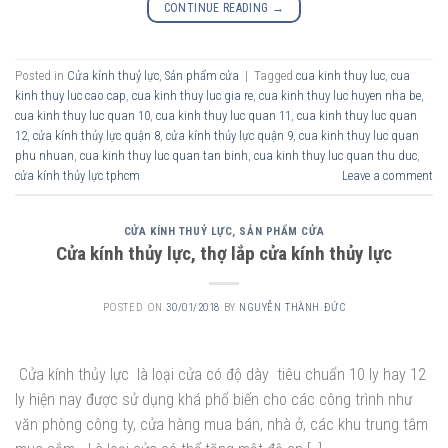
CONTINUE READING
→
Posted in
Cửa kính thuỷ lực
,
Sản phẩm cửa
|
Tagged
cua kinh thuy luc
,
cua
kinh thuy luc cao cap
,
cua kinh thuy luc gia re
,
cua kinh thuy luc huyen nha be
,
cua kinh thuy luc quan 10
,
cua kinh thuy luc quan 11
,
cua kinh thuy luc quan
12
,
cửa kính thủy lực quận 8
,
cửa kính thủy lực quận 9
,
cua kinh thuy luc quan
phu nhuan
,
cua kinh thuy luc quan tan binh
,
cua kinh thuy luc quan thu duc
,
cửa kính thủy lực tphcm
Leave a comment
CỬA KÍNH THUỶ LỰC
,
SẢN PHẨM CỬA
Cửa kính thủy lực, thợ lắp cửa kính thủy lực
POSTED ON
30/01/2018
BY
NGUYỄN THÀNH ĐỨC
Cửa kính thủy lực là loại cửa có độ dày tiêu chuẩn 10 ly hay 12
ly hiện nay được sử dụng khá phổ biến cho các công trình như
văn phòng công ty, cửa hàng mua bán, nhà ở, các khu trung tâm