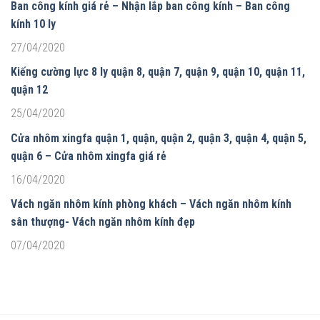
Ban công kính giá rẻ – Nhận lắp ban công kính – Ban công
kính 10 ly
27/04/2020
Kiếng cường lực 8 ly quận 8, quận 7, quận 9, quận 10, quận 11,
quận 12
25/04/2020
Cửa nhôm xingfa quận 1, quận, quận 2, quận 3, quận 4, quận 5,
quận 6 – Cửa nhôm xingfa giá rẻ
16/04/2020
Vách ngăn nhôm kính phòng khách – Vách ngăn nhôm kính
sân thượng- Vách ngăn nhôm kính đẹp
07/04/2020