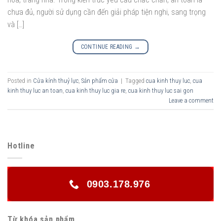
chưa đủ, người sử dụng cần đến giải pháp tiện nghi, sang trọng
và […]
CONTINUE READING
→
Posted in
Cửa kính thuỷ lực
,
Sản phẩm cửa
|
Tagged
cua kinh thuy luc
,
cua
kinh thuy luc an toan
,
cua kinh thuy luc gia re
,
cua kinh thuy luc sai gon
Leave a comment
Hotline
0903.178.976
Từ khóa sản phẩm