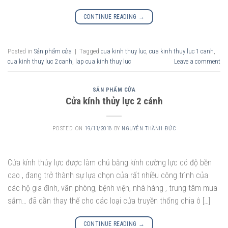
CONTINUE READING
→
Posted in
Sản phẩm cửa
|
Tagged
cua kinh thuy luc
,
cua kinh thuy luc 1 canh
,
cua kinh thuy luc 2 canh
,
lap cua kinh thuy luc
Leave a comment
SẢN PHẨM CỬA
Cửa kính thủy lực 2 cánh
POSTED ON
19/11/2018
BY
NGUYỄN THÀNH ĐỨC
Cửa kính thủy lực được làm chủ bằng kính cường lực có độ bền
cao , đang trở thành sự lựa chọn của rất nhiều công trình của
các hộ gia đình, văn phòng, bệnh viện, nhà hàng , trung tâm mua
sắm… đã dần thay thế cho các loại cửa truyền thống chia ô […]
CONTINUE READING
→