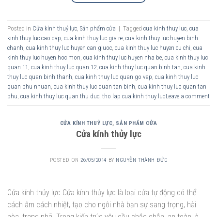
Posted in
Cửa kính thuỷ lực
,
Sản phẩm cửa
|
Tagged
cua kinh thuy luc
,
cua
kinh thuy luc cao cap
,
cua kinh thuy luc gia re
,
cua kinh thuy luc huyen binh
chanh
,
cua kinh thuy luc huyen can giuoc
,
cua kinh thuy luc huyen cu chi
,
cua
kinh thuy luc huyen hoc mon
,
cua kinh thuy luc huyen nha be
,
cua kinh thuy luc
quan 11
,
cua kinh thuy luc quan 12
,
cua kinh thuy luc quan binh tan
,
cua kinh
thuy luc quan binh thanh
,
cua kinh thuy luc quan go vap
,
cua kinh thuy luc
quan phu nhuan
,
cua kinh thuy luc quan tan binh
,
cua kinh thuy luc quan tan
phu
,
cua kinh thuy luc quan thu duc
,
tho lap cua kinh thuy luc
Leave a comment
CỬA KÍNH THUỶ LỰC
,
SẢN PHẨM CỬA
Cửa kính thủy lực
POSTED ON
26/05/2014
BY
NGUYỄN THÀNH ĐỨC
Cửa kính thủy lực Cửa kính thủy lực là loại cửa tự động có thể
cách âm cách nhiệt, tạo cho ngôi nhà bạn sự sang trọng, hài
hòa, trang nhã. Trong kiến trúc yêu cầu chắc chắn, an toàn là