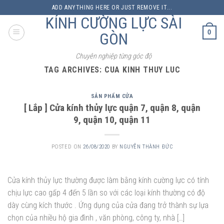
Skip
ADD ANYTHING HERE OR JUST REMOVE IT...
to
KÍNH CƯỜNG LỰC SÀI
content
0
GÒN
Chuyên nghiệp từng góc độ
TAG ARCHIVES:
CUA KINH THUY LUC
SẢN PHẨM CỬA
[ Lắp ] Cửa kính thủy lực quận 7, quận 8, quận
9, quận 10, quận 11
POSTED ON
26/08/2020
BY
NGUYỄN THÀNH ĐỨC
Cửa kính thủy lực thường được làm bằng kính cường lực có tính
chịu lực cao gấp 4 đến 5 lần so với các loại kính thường có độ
dày cùng kích thước . Ứng dụng của cửa đang trở thành sự lựa
chọn của nhiều hộ gia đình , văn phòng, công ty, nhà […]