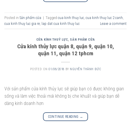
Posted in
Sản phẩm cửa
|
Tagged
cua kinh thuy luc
,
cua kinh thuy luc 2 canh
,
cua kinh thuy luc gia re
,
lap dat cua kinh thuy luc
Leave a comment
CỬA KÍNH THUỶ LỰC
,
SẢN PHẨM CỬA
Cửa kính thủy lực quận 8, quận 9, quận 10,
quận 11, quận 12 tphcm
POSTED ON
01/06/2018
BY
NGUYỄN THÀNH ĐỨC
Với sản phẩm cửa kính thủy lực sẽ giúp bạn có được không gian
sống và làm việc thoải mái không bị che khuất và giúp bạn dễ
dàng kinh doanh hơn
CONTINUE READING
→