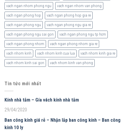
vach ngan nhom phong ngu
vach ngan nhom van phong
vach ngan phong hop
vach ngan phong hop gia re
vach ngan phong ngu
vach ngan phong ngu gia re
vach ngan phong ngu sai gon
vach ngan phong ngu tp hcm
vach ngan phong nhom
vach ngan phong nhom gia re
vach nhom kinh
vach nhom kinh cua lua
vach nhom kinh gia re
vach nhom kinh sai gon
vach nhom kinh van phong
Tin tức mới nhất
Kính nhà tắm – Gía vách kính nhà tắm
29/04/2020
Ban công kính giá rẻ – Nhận lắp ban công kính – Ban công
kính 10 ly