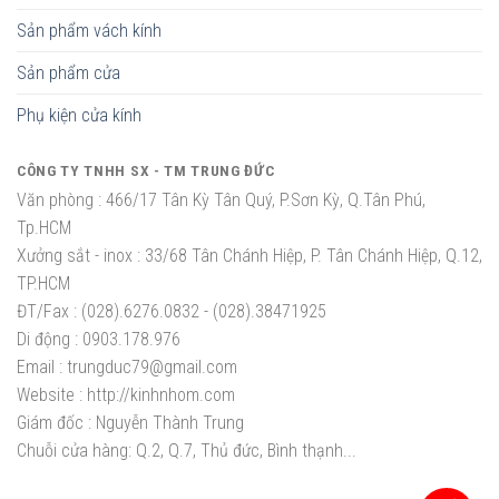
Sản phẩm vách kính
Sản phẩm cửa
Phụ kiện cửa kính
CÔNG TY TNHH SX - TM TRUNG ĐỨC
Văn phòng :
466/17 Tân Kỳ Tân Quý, P.Sơn Kỳ, Q.Tân Phú,
Tp.HCM
Xưởng sắt - inox :
33/68 Tân Chánh Hiệp, P. Tân Chánh Hiệp, Q.12,
TP.HCM
ĐT/Fax :
(028).6276.0832 - (028).38471925
Di động :
0903.178.976
Email :
trungduc79@gmail.com
Website :
http://kinhnhom.com
Giám đốc :
Nguyễn Thành Trung
Chuỗi cửa hàng: Q.2, Q.7, Thủ đức, Bình thạnh...