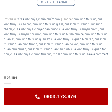
CONTINUE READING
→
Posted in
Cửa kính thuỷ lực
,
Sản phẩm cửa
|
Tagged
cua kinh thuy luc
,
cua
kinh thuy luc cao cap
,
cua kinh thuy luc gia re
,
cua kinh thuy luc huyen binh
chanh
,
cua kinh thuy luc huyen can giuoc
,
cua kinh thuy luc huyen cu chi
,
cua
kinh thuy luc huyen hoc mon
,
cua kinh thuy luc huyen nha be
,
cua kinh thuy luc
quan 11
,
cua kinh thuy luc quan 12
,
cua kinh thuy luc quan binh tan
,
cua kinh
thuy luc quan binh thanh
,
cua kinh thuy luc quan go vap
,
cua kinh thuy luc
quan phu nhuan
,
cua kinh thuy luc quan tan binh
,
cua kinh thuy luc quan tan
phu
,
cua kinh thuy luc quan thu duc
,
tho lap cua kinh thuy luc
Leave a comment
Hotline
0903.178.976