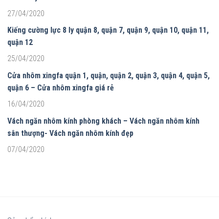
27/04/2020
Kiếng cường lực 8 ly quận 8, quận 7, quận 9, quận 10, quận 11,
quận 12
25/04/2020
Cửa nhôm xingfa quận 1, quận, quận 2, quận 3, quận 4, quận 5,
quận 6 – Cửa nhôm xingfa giá rẻ
16/04/2020
Vách ngăn nhôm kính phòng khách – Vách ngăn nhôm kính
sân thượng- Vách ngăn nhôm kính đẹp
07/04/2020