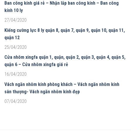
Ban công kính giá rẻ – Nhận lắp ban công kính – Ban công
kính 10 ly
27/04/2020
Kiếng cường lực 8 ly quận 8, quận 7, quận 9, quận 10, quận 11,
quận 12
25/04/2020
Cửa nhôm xingfa quận 1, quận, quận 2, quận 3, quận 4, quận 5,
quận 6 – Cửa nhôm xingfa giá rẻ
16/04/2020
Vách ngăn nhôm kính phòng khách – Vách ngăn nhôm kính
sân thượng- Vách ngăn nhôm kính đẹp
07/04/2020