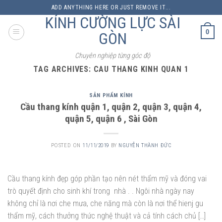
Skip
ADD ANYTHING HERE OR JUST REMOVE IT...
to
KÍNH CƯỜNG LỰC SÀI
content
0
GÒN
Chuyên nghiệp từng góc độ
TAG ARCHIVES:
CAU THANG KINH QUAN 1
SẢN PHẨM KÍNH
Cầu thang kính quận 1, quận 2, quận 3, quận 4,
quận 5, quận 6 , Sài Gòn
POSTED ON
11/11/2019
BY
NGUYỄN THÀNH ĐỨC
Cầu thang kính đẹp góp phần tạo nên nét thẩm mỹ và đóng vai
trò quyết định cho sinh khí trong nhà . . Ngôi nhà ngày nay
không chỉ là nơi che mưa, che năng mà còn là nơi thể hienj gu
thẩm mỹ, cách thưởng thức nghệ thuật và cả tính cách chủ […]