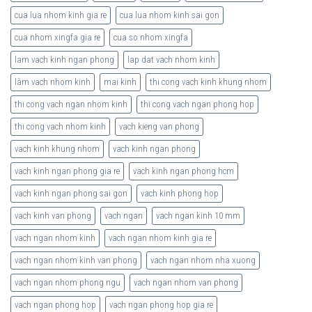
cua lua nhom kinh gia re
cua lua nhom kinh sai gon
cua nhom xingfa gia re
cua so nhom xingfa
lam vach kinh ngan phong
lap dat vach nhom kinh
làm vach nhom kinh
mai kinh
thi cong vach kinh khung nhom
thi cong vach ngan nhom kinh
thi cong vach ngan phong hop
thi cong vach nhom kinh
vach kieng van phong
vach kinh khung nhom
vach kinh ngan phong
vach kinh ngan phong gia re
vach kinh ngan phong hcm
vach kinh ngan phong sai gon
vach kinh phong hop
vach kinh van phong
vach ngan
vach ngan kinh 10 mm
vach ngan nhom kinh
vach ngan nhom kinh gia re
vach ngan nhom kinh van phong
vach ngan nhom nha xuong
vach ngan nhom phong ngu
vach ngan nhom van phong
vach ngan phong hop
vach ngan phong hop gia re