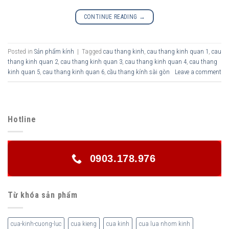
CONTINUE READING
→
Posted in
Sản phẩm kính
|
Tagged
cau thang kinh
,
cau thang kinh quan 1
,
cau
thang kinh quan 2
,
cau thang kinh quan 3
,
cau thang kinh quan 4
,
cau thang
kinh quan 5
,
cau thang kinh quan 6
,
cầu thang kính sài gòn
Leave a comment
Hotline
0903.178.976
Từ khóa sản phẩm
cua-kinh-cuong-luc
cua kieng
cua kinh
cua lua nhom kinh