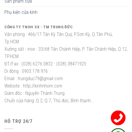
Sản phẩm cửa
Phụ kiện cửa kính
CÔNG TY TNHH SX - TM TRUNG ĐỨC
Văn phòng :
466/17 Tân Kỳ Tân Quý, P.Sơn Kỳ, Q.Tân Phú,
Tp.HCM
Xưởng sắt - inox :
33/68 Tân Chánh Hiệp, P. Tân Chánh Hiệp, Q.12,
TP.HCM
ĐT/Fax :
(028).6276.0832 - (028).38471925
Di động :
0903.178.976
Email :
trungduc79@gmail.com
Website :
http://kinhnhom.com
Giám đốc :
Nguyễn Thành Trung
Chuỗi cửa hàng: Q.2, Q.7, Thủ đức, Bình thạnh...
HỖ TRỢ 24/7