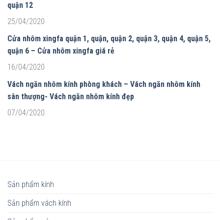
quận 12
25/04/2020
Cửa nhôm xingfa quận 1, quận, quận 2, quận 3, quận 4, quận 5,
quận 6 – Cửa nhôm xingfa giá rẻ
16/04/2020
Vách ngăn nhôm kính phòng khách – Vách ngăn nhôm kính
sân thượng- Vách ngăn nhôm kính đẹp
07/04/2020
Sản phẩm kính
Sản phẩm vách kính