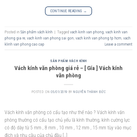
CONTINUE READING
→
Posted in
Sản phẩm vách kính
|
Tagged
vach kinh van phong
,
vach kinh van
phong gia re
,
vach kinh van phong sai gon
,
vach kinh van phong tp hcm
,
vach
klinh van phong cao cap
Leave a comment
SẢN PHẨM VÁCH KÍNH
Vách kính văn phòng giá rẻ – [ Gía ] Vách kính
văn phòng
POSTED ON
05/01/2019
BY
NGUYỄN THÀNH ĐỨC
Vách kính văn phòng có cấu tạo như thế nào ? Vách kính văn
phòng thường có cấu tạo chủ yếu là kính thường, kính cường lực
có độ dày từ 5 mm , 8 mm , 10 mm , 12 mm , 15 mm tùy vào mục
đích và nhu cầu của chủ đầu […]