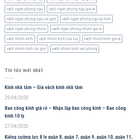
vach ngan phong ngu
vach ngan phong ngu gia re
vach ngan phong ngu sai gon
vach ngan phong ngu tp hcm
vach ngan phong nhom
vach ngan phong nhom gia re
vach nhom kinh
vach nhom kinh cua lua
vach nhom kinh gia re
vach nhom kinh sai gon
vach nhom kinh van phong
Tin tức mới nhất
Kính nhà tắm – Gía vách kính nhà tắm
29/04/2020
Ban công kính giá rẻ – Nhận lắp ban công kính – Ban công
kính 10 ly
27/04/2020
Kiếng cường lực 8 ly quận 8, quận 7, quận 9, quận 10, quận 11,