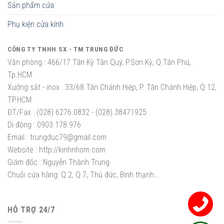
Sản phẩm cửa
Phụ kiện cửa kính
CÔNG TY TNHH SX - TM TRUNG ĐỨC
Văn phòng :
466/17 Tân Kỳ Tân Quý, P.Sơn Kỳ, Q.Tân Phú,
Tp.HCM
Xưởng sắt - inox :
33/68 Tân Chánh Hiệp, P. Tân Chánh Hiệp, Q.12,
TP.HCM
ĐT/Fax :
(028).6276.0832 - (028).38471925
Di động :
0903.178.976
Email :
trungduc79@gmail.com
Website :
http://kinhnhom.com
Giám đốc :
Nguyễn Thành Trung
Chuỗi cửa hàng: Q.2, Q.7, Thủ đức, Bình thạnh...
HỖ TRỢ 24/7