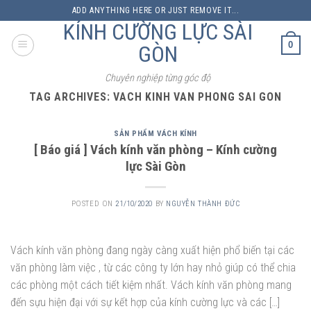
Skip
ADD ANYTHING HERE OR JUST REMOVE IT...
to
KÍNH CƯỜNG LỰC SÀI
content
0
GÒN
Chuyên nghiệp từng góc độ
TAG ARCHIVES:
VACH KINH VAN PHONG SAI GON
SẢN PHẨM VÁCH KÍNH
[ Báo giá ] Vách kính văn phòng – Kính cường
lực Sài Gòn
POSTED ON
21/10/2020
BY
NGUYỄN THÀNH ĐỨC
Vách kính văn phòng đang ngày càng xuất hiện phổ biến tại các
văn phòng làm việc , từ các công ty lớn hay nhỏ giúp có thể chia
các phòng một cách tiết kiệm nhất. Vách kính văn phòng mang
đến sựu hiện đại với sự kết hợp của kính cường lực và các […]