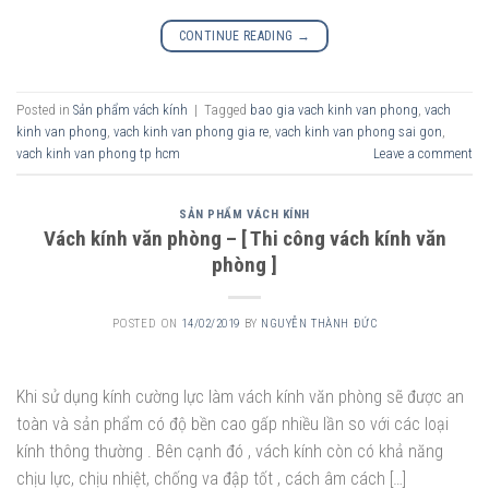
CONTINUE READING
→
Posted in
Sản phẩm vách kính
|
Tagged
bao gia vach kinh van phong
,
vach
kinh van phong
,
vach kinh van phong gia re
,
vach kinh van phong sai gon
,
vach kinh van phong tp hcm
Leave a comment
SẢN PHẨM VÁCH KÍNH
Vách kính văn phòng – [ Thi công vách kính văn
phòng ]
POSTED ON
14/02/2019
BY
NGUYỄN THÀNH ĐỨC
Khi sử dụng kính cường lực làm vách kính văn phòng sẽ được an
toàn và sản phẩm có độ bền cao gấp nhiều lần so với các loại
kính thông thường . Bên cạnh đó , vách kính còn có khả năng
chịu lực, chịu nhiệt, chống va đập tốt , cách âm cách […]