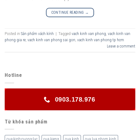
CONTINUE READING
→
Posted in
Sản phẩm vách kính
|
Tagged
vach kinh van phong
,
vach kinh van
phong gia re
,
vach kinh van phong sai gon
,
vach kinh van phong tp hcm
Leave a comment
Hotline
0903.178.976
Từ khóa sản phẩm
cua-kinh-cuong-luc
cua kieng
cua kinh
cua lua nhom kinh