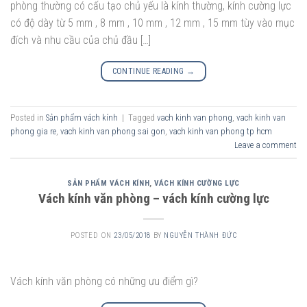
phòng thường có cấu tạo chủ yếu là kính thường, kính cường lực
có độ dày từ 5 mm , 8 mm , 10 mm , 12 mm , 15 mm tùy vào mục
đích và nhu cầu của chủ đầu […]
CONTINUE READING
→
Posted in
Sản phẩm vách kính
|
Tagged
vach kinh van phong
,
vach kinh van
phong gia re
,
vach kinh van phong sai gon
,
vach kinh van phong tp hcm
Leave a comment
SẢN PHẨM VÁCH KÍNH
,
VÁCH KÍNH CƯỜNG LỰC
Vách kính văn phòng – vách kính cường lực
POSTED ON
23/05/2018
BY
NGUYỄN THÀNH ĐỨC
Vách kính văn phòng có những ưu điểm gì?