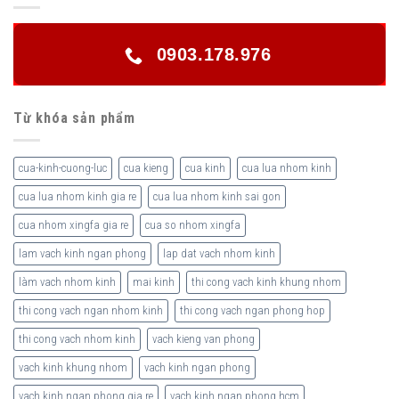
0903.178.976
Từ khóa sản phẩm
cua-kinh-cuong-luc
cua kieng
cua kinh
cua lua nhom kinh
cua lua nhom kinh gia re
cua lua nhom kinh sai gon
cua nhom xingfa gia re
cua so nhom xingfa
lam vach kinh ngan phong
lap dat vach nhom kinh
làm vach nhom kinh
mai kinh
thi cong vach kinh khung nhom
thi cong vach ngan nhom kinh
thi cong vach ngan phong hop
thi cong vach nhom kinh
vach kieng van phong
vach kinh khung nhom
vach kinh ngan phong
vach kinh ngan phong gia re
vach kinh ngan phong hcm