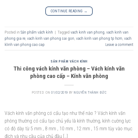
CONTINUE READING
→
Posted in
Sản phẩm vách kính
|
Tagged
vach kinh van phong
,
vach kinh van
phong gia re
,
vach kinh van phong sai gon
,
vach kinh van phong tp hcm
,
vach
klinh van phong cao cap
Leave a comment
SẢN PHẨM VÁCH KÍNH
Thi công vách kính văn phòng – Vách kính văn
phòng cao cấp – Kính văn phòng
POSTED ON
01/02/2019
BY
NGUYỄN THÀNH ĐỨC
Vách kính văn phòng có cấu tạo như thế nào ? Vách kính văn
phòng thường có cấu tạo chủ yếu là kính thường, kính cường lực
có độ dày từ 5 mm , 8 mm , 10 mm , 12 mm , 15 mm tùy vào mục
đích và nhu cầu của chủ đầu […]