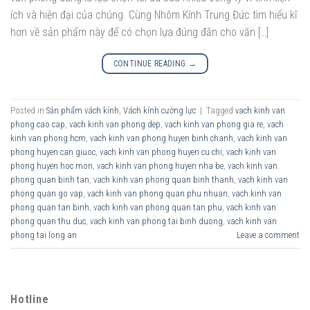
ích và hiện đại của chúng. Cùng Nhôm Kính Trung Đức tìm hiểu kĩ
hơn về sản phẩm này để có chọn lựa đúng đắn cho văn […]
CONTINUE READING
→
Posted in
Sản phẩm vách kính
,
Vách kính cường lực
|
Tagged
vach kinh van
phong cao cap
,
vach kinh van phong dep
,
vach kinh van phong gia re
,
vach
kinh van phong hcm
,
vach kinh van phong huyen binh chanh
,
vach kinh van
phong huyen can giuoc
,
vach kinh van phong huyen cu chi
,
vach kịnh van
phong huyen hoc mon
,
vach kinh van phong huyen nha be
,
vach kinh van
phong quan binh tan
,
vach kinh van phong quan binh thanh
,
vach kinh van
phong quan go vap
,
vach kinh van phong quan phu nhuan
,
vach kinh van
phong quan tan binh
,
vach kinh van phong quan tan phu
,
vach kinh van
phong quan thu duc
,
vach kinh van phong tai binh duong
,
vach kinh van
phong tai long an
Leave a comment
Hotline