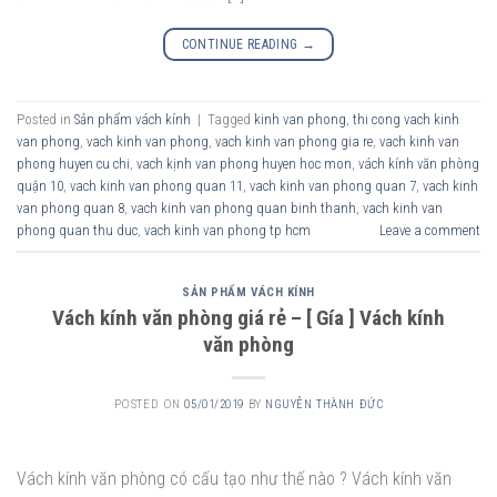
CONTINUE READING
→
Posted in
Sản phẩm vách kính
|
Tagged
kinh van phong
,
thi cong vach kinh
van phong
,
vach kinh van phong
,
vach kinh van phong gia re
,
vach kinh van
phong huyen cu chi
,
vach kịnh van phong huyen hoc mon
,
vách kính văn phòng
quận 10
,
vach kinh van phong quan 11
,
vach kinh van phong quan 7
,
vach kinh
van phong quan 8
,
vach kinh van phong quan binh thanh
,
vach kinh van
phong quan thu duc
,
vach kinh van phong tp hcm
Leave a comment
SẢN PHẨM VÁCH KÍNH
Vách kính văn phòng giá rẻ – [ Gía ] Vách kính
văn phòng
POSTED ON
05/01/2019
BY
NGUYỄN THÀNH ĐỨC
Vách kính văn phòng có cấu tạo như thế nào ? Vách kính văn