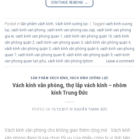
CONTINUE READING
→
Posted in
Sản phẩm vách kính
,
Vách kính cường lực
|
Tagged
vach kinh cuong
luc
,
vach kinh van phong
,
vach kinh van phong cao cap
,
vach kinh van phong
gia re
,
vach kinh van phong quan 1
,
vách kính văn phòng quận 10
,
vách kính
văn phòng quận 2
,
vach kinh van phong quan 3
,
vách kính văn phòng quận 4
,
vách kính văn phòng quận 5
,
vách kính văn phòng quận 6
,
vach kinh van phong
quan 7
,
vach kinh van phong quan 8
,
vách kính văn phòng quận 9
,
vach kinh
van phong quan tan phu
,
vách kính văn phòng tphcm
Leave a comment
SẢN PHẨM VÁCH KÍNH
,
VÁCH KÍNH CƯỜNG LỰC
Vách kính văn phòng, thợ lắp vách kính – nhôm
kính Trung Đức
POSTED ON
15/12/2017
BY
NGUYỄN THÀNH ĐỨC
Vách kính văn phòng cho không gian thêm rộng mở Vách kính
văn phòng đang là lựa chọn tối ưu của nhiều công ty vì tính tiện