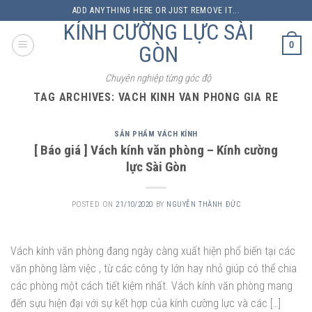
Skip
ADD ANYTHING HERE OR JUST REMOVE IT...
to
KÍNH CƯỜNG LỰC SÀI
content
0
GÒN
Chuyên nghiệp từng góc độ
TAG ARCHIVES:
VACH KINH VAN PHONG GIA RE
SẢN PHẨM VÁCH KÍNH
[ Báo giá ] Vách kính văn phòng – Kính cường
lực Sài Gòn
POSTED ON
21/10/2020
BY
NGUYỄN THÀNH ĐỨC
Vách kính văn phòng đang ngày càng xuất hiện phổ biến tại các
văn phòng làm việc , từ các công ty lớn hay nhỏ giúp có thể chia
các phòng một cách tiết kiệm nhất. Vách kính văn phòng mang
đến sựu hiện đại với sự kết hợp của kính cường lực và các […]