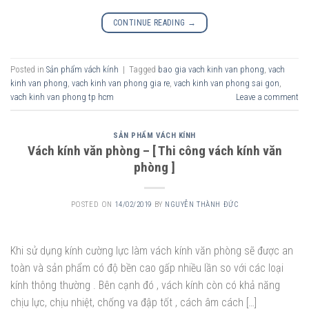
CONTINUE READING
→
Posted in
Sản phẩm vách kính
|
Tagged
bao gia vach kinh van phong
,
vach
kinh van phong
,
vach kinh van phong gia re
,
vach kinh van phong sai gon
,
vach kinh van phong tp hcm
Leave a comment
SẢN PHẨM VÁCH KÍNH
Vách kính văn phòng – [ Thi công vách kính văn
phòng ]
POSTED ON
14/02/2019
BY
NGUYỄN THÀNH ĐỨC
Khi sử dụng kính cường lực làm vách kính văn phòng sẽ được an
toàn và sản phẩm có độ bền cao gấp nhiều lần so với các loại
kính thông thường . Bên cạnh đó , vách kính còn có khả năng
chịu lực, chịu nhiệt, chống va đập tốt , cách âm cách […]