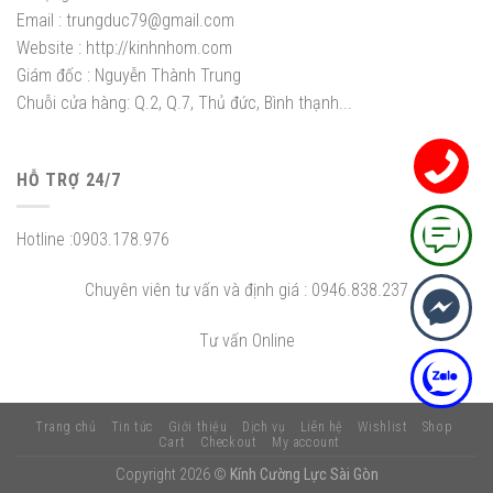
Email :
trungduc79@gmail.com
Website :
http://kinhnhom.com
Giám đốc :
Nguyễn Thành Trung
Chuỗi cửa hàng: Q.2, Q.7, Thủ đức, Bình thạnh...
HỖ TRỢ 24/7
Hotline :
0903.178.976
Chuyên viên tư vấn và định giá :
0946.838.237
Tư vấn Online
Trang chủ
Tin tức
Giới thiệu
Dịch vụ
Liên hệ
Wishlist
Shop
Cart
Checkout
My account
Copyright 2026 ©
Kính Cường Lực Sài Gòn