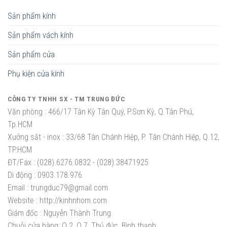
Sản phẩm kính
Sản phẩm vách kính
Sản phẩm cửa
Phụ kiện cửa kính
CÔNG TY TNHH SX - TM TRUNG ĐỨC
Văn phòng :
466/17 Tân Kỳ Tân Quý, P.Sơn Kỳ, Q.Tân Phú,
Tp.HCM
Xưởng sắt - inox :
33/68 Tân Chánh Hiệp, P. Tân Chánh Hiệp, Q.12,
TP.HCM
ĐT/Fax :
(028).6276.0832 - (028).38471925
Di động :
0903.178.976
Email :
trungduc79@gmail.com
Website :
http://kinhnhom.com
Giám đốc :
Nguyễn Thành Trung
Chuỗi cửa hàng: Q.2, Q.7, Thủ đức, Bình thạnh...