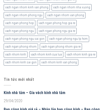
vach ngan nhom kinh van phong
vach ngan nhom nha xuong
vach ngan nhom phong ngu
vach ngan nhom van phong
vach ngan phong hop
vach ngan phong hop gia re
vach ngan phong ngu
vach ngan phong ngu gia re
vach ngan phong ngu sai gon
vach ngan phong ngu tp hcm
vach ngan phong nhom
vach ngan phong nhom gia re
vach nhom kinh
vach nhom kinh cua lua
vach nhom kinh gia re
vach nhom kinh sai gon
vach nhom kinh van phong
Tin tức mới nhất
Kính nhà tắm – Gía vách kính nhà tắm
29/04/2020
Ban công kính giá rẻ – Nhận lắp ban công kính – Ban công