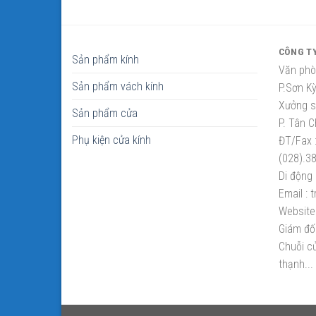
CÔNG T
Sản phẩm kính
Văn phò
Sản phẩm vách kính
P.Sơn K
Xưởng sắ
Sản phẩm cửa
P. Tân C
Phụ kiện cửa kính
ĐT/Fax 
(028).3
Di động 
Email :
t
Website 
Giám đố
Chuỗi cử
thạnh...