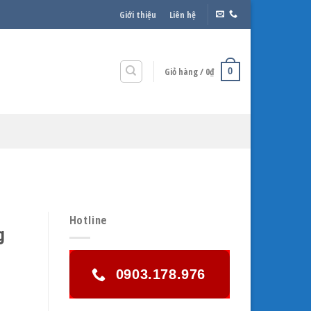
Giới thiệu
Liên hệ
Giỏ hàng /
0
₫
0
Hotline
g
0903.178.976