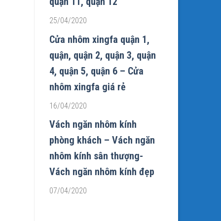
quận 11, quận 12
25/04/2020
Cửa nhôm xingfa quận 1,
quận, quận 2, quận 3, quận
4, quận 5, quận 6 – Cửa
nhôm xingfa giá rẻ
16/04/2020
Vách ngăn nhôm kính
phòng khách – Vách ngăn
nhôm kính sân thượng-
Vách ngăn nhôm kính đẹp
07/04/2020