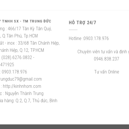
Y TNHH SX - TM TRUNG ĐỨC
HỖ TRỢ 24/7
ng :
466/17 Tân Kỳ Tân Quý,
ỳ, Q.Tân Phú, Tp.HCM
Hotline :
0903.178.976
t - inox :
33/68 Tân Chánh Hiệp,
hánh Hiệp, Q.12, TP.HCM
Chuyên viên tư vấn và định g
:
(028).6276.0832 -
0946.838.237
8471925
:
0903.178.976
Tư vấn Online
rungduc79@gmail.com
:
http://kinhnhom.com
c :
Nguyễn Thành Trung
a hàng: Q.2, Q.7, Thủ đức, Bình