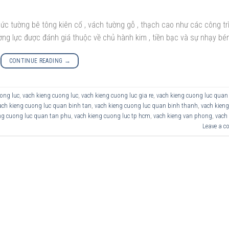
ức tường bê tông kiên cố , vách tường gỗ , thạch cao như các công tr
ờng lực được đánh giá thuộc về chủ hành kim , tiền bạc và sự nhạy bé
CONTINUE READING
→
uong luc
,
vach kieng cuong luc
,
vach kieng cuong luc gia re
,
vach kieng cuong luc quan
ach kieng cuong luc quan binh tan
,
vach kieng cuong luc quan binh thanh
,
vach kien
ng cuong luc quan tan phu
,
vach kieng cuong luc tp hcm
,
vach kieng van phong
,
vach
Leave a 