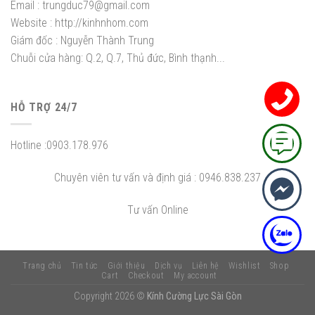
Email :
trungduc79@gmail.com
Website :
http://kinhnhom.com
Giám đốc :
Nguyễn Thành Trung
Chuỗi cửa hàng: Q.2, Q.7, Thủ đức, Bình thạnh...
HỖ TRỢ 24/7
Hotline :
0903.178.976
Chuyên viên tư vấn và định giá :
0946.838.237
Tư vấn Online
Trang chủ
Tin tức
Giới thiệu
Dịch vụ
Liên hệ
Wishlist
Shop
Cart
Checkout
My account
Copyright 2026 ©
Kính Cường Lực Sài Gòn