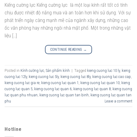
Kiếng cường lực Kiếng cường lực là một loại kính rất tốt có tính
chịu được nhiệt độ nắng mưa và an toàn hơn khi sử dụng. Với sự
phát triển ngày càng mạnh mẽ của ngành xây dựng, những cao
ốc văn phòng hay những ngôi nhà mặt phố. Một trong những vật
liệu […]
CONTINUE READING
→
Posted in
Kính cường lực
,
Sản phẩm kính
|
Tagged
kieng cuong luc 10 ly
,
kieng
cuong luc 12ly
,
kieng cuong luc 5ly
,
kieng cuong luc 8ly
,
kieng cuong luc cao cap
,
kieng cuong luc gia re
,
kieng cuong luc quan 1
,
kieng cuong luc quan 10
,
kieng
cuong luc quan 5
,
kieng cuong luc quan 6
,
kieng cuong luc quan 8
,
kieng cuong
luc quan phu nhuan
,
kieng cuong luc quan tan binh
,
kieng cuong luc quan tan
phu
Leave a comment
Hotline