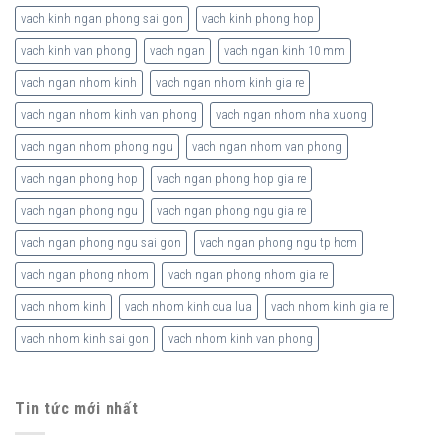
vach kinh ngan phong sai gon
vach kinh phong hop
vach kinh van phong
vach ngan
vach ngan kinh 10 mm
vach ngan nhom kinh
vach ngan nhom kinh gia re
vach ngan nhom kinh van phong
vach ngan nhom nha xuong
vach ngan nhom phong ngu
vach ngan nhom van phong
vach ngan phong hop
vach ngan phong hop gia re
vach ngan phong ngu
vach ngan phong ngu gia re
vach ngan phong ngu sai gon
vach ngan phong ngu tp hcm
vach ngan phong nhom
vach ngan phong nhom gia re
vach nhom kinh
vach nhom kinh cua lua
vach nhom kinh gia re
vach nhom kinh sai gon
vach nhom kinh van phong
Tin tức mới nhất