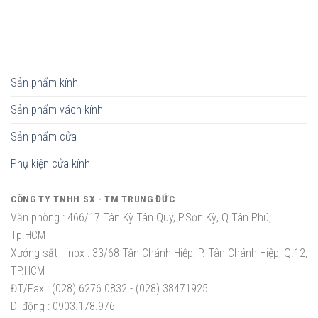
Sản phẩm kính
Sản phẩm vách kính
Sản phẩm cửa
Phụ kiện cửa kính
CÔNG TY TNHH SX - TM TRUNG ĐỨC
Văn phòng :
466/17 Tân Kỳ Tân Quý, P.Sơn Kỳ, Q.Tân Phú,
Tp.HCM
Xưởng sắt - inox :
33/68 Tân Chánh Hiệp, P. Tân Chánh Hiệp, Q.12,
TP.HCM
ĐT/Fax :
(028).6276.0832 - (028).38471925
Di động :
0903.178.976