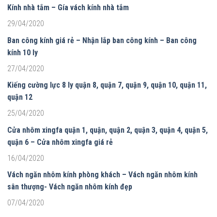
Kính nhà tắm – Gía vách kính nhà tắm
29/04/2020
Ban công kính giá rẻ – Nhận lắp ban công kính – Ban công
kính 10 ly
27/04/2020
Kiếng cường lực 8 ly quận 8, quận 7, quận 9, quận 10, quận 11,
quận 12
25/04/2020
Cửa nhôm xingfa quận 1, quận, quận 2, quận 3, quận 4, quận 5,
quận 6 – Cửa nhôm xingfa giá rẻ
16/04/2020
Vách ngăn nhôm kính phòng khách – Vách ngăn nhôm kính
sân thượng- Vách ngăn nhôm kính đẹp
07/04/2020