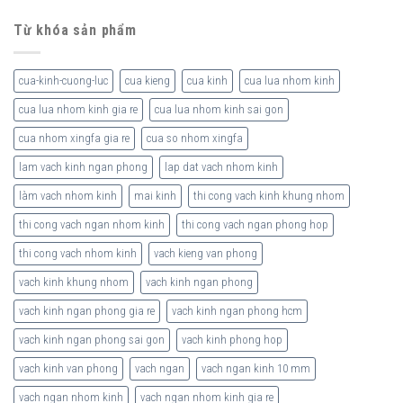
Từ khóa sản phẩm
cua-kinh-cuong-luc
cua kieng
cua kinh
cua lua nhom kinh
cua lua nhom kinh gia re
cua lua nhom kinh sai gon
cua nhom xingfa gia re
cua so nhom xingfa
lam vach kinh ngan phong
lap dat vach nhom kinh
làm vach nhom kinh
mai kinh
thi cong vach kinh khung nhom
thi cong vach ngan nhom kinh
thi cong vach ngan phong hop
thi cong vach nhom kinh
vach kieng van phong
vach kinh khung nhom
vach kinh ngan phong
vach kinh ngan phong gia re
vach kinh ngan phong hcm
vach kinh ngan phong sai gon
vach kinh phong hop
vach kinh van phong
vach ngan
vach ngan kinh 10 mm
vach ngan nhom kinh
vach ngan nhom kinh gia re