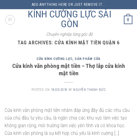
Skip
ADD ANYTHING HERE OR JUST REMOVE IT...
to
KÍNH CƯỜNG LỰC SÀI
content
0
GÒN
Chuyên nghiệp từng góc độ
TAG ARCHIVES:
CỬA KÍNH MẶT TIỀN QUẬN 6
CỬA KÍNH CƯỜNG LỰC
,
SẢN PHẨM CỬA
Cửa kính văn phòng mặt tiền – Thợ lắp cửa kính
mặt tiền
POSTED ON
18/05/2018
BY
NGUYỄN THÀNH ĐỨC
Cửa kính văn phòng mặt tiền nhằm đáp ứng đầy đủ các nhu cầu
của chủ đầu tư yêu cầu, là ngăn chia các khu vực làm việc tạo
không gian rộng, môi trường làm việc yên tĩnh và có khoa học.
Cửa kính văn phòng là sự kết hợp chủ yếu là kính cường […]