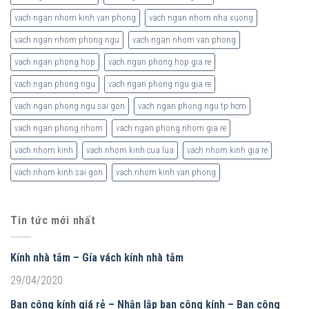
vach ngan nhom kinh van phong
vach ngan nhom nha xuong
vach ngan nhom phong ngu
vach ngan nhom van phong
vach ngan phong hop
vach ngan phong hop gia re
vach ngan phong ngu
vach ngan phong ngu gia re
vach ngan phong ngu sai gon
vach ngan phong ngu tp hcm
vach ngan phong nhom
vach ngan phong nhom gia re
vach nhom kinh
vach nhom kinh cua lua
vach nhom kinh gia re
vach nhom kinh sai gon
vach nhom kinh van phong
Tin tức mới nhất
Kính nhà tắm – Gía vách kính nhà tắm
29/04/2020
Ban công kính giá rẻ – Nhận lắp ban công kính – Ban công