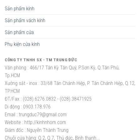
Sản phẩm kính
Sản phẩm vách kính
Sản phẩm cửa
Phụ kiện cửa kính
CÔNG TY TNHH SX - TM TRUNG ĐỨC
Văn phòng :
466/17 Tân Kỳ Tân Quý, P.Sơn Kỳ, Q.Tân Phú,
Tp.HCM
Xưởng sắt - inox :
33/68 Tân Chánh Hiệp, P. Tân Chánh Hiệp, Q.12,
TP.HCM
ĐT/Fax :
(028).6276.0832 - (028).38471925
Di động :
0903.178.976
Email :
trungduc79@gmail.com
Website :
http://kinhnhom.com
Giám đốc :
Nguyễn Thành Trung
Chuỗi cửa hàng: Q.2, Q.7, Thủ đức, Bình thạnh...