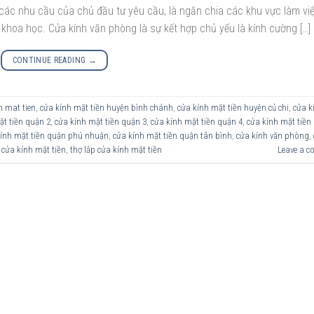
ác nhu cầu của chủ đầu tư yêu cầu, là ngăn chia các khu vực làm vi
 khoa học. Cửa kính văn phòng là sự kết hợp chủ yếu là kính cường […]
CONTINUE READING
→
h mat tien
,
cửa kính mặt tiền huyện bình chánh
,
cửa kính mặt tiền huyện củ chi
,
cửa k
ặt tiền quận 2
,
cửa kính mặt tiền quận 3
,
cửa kính mặt tiền quận 4
,
cửa kính mặt tiền
kính mặt tiền quận phú nhuận
,
cửa kính mặt tiền quận tân bình
,
cửa kính văn phòng
,
 cửa kính mặt tiền
,
thợ lắp cửa kính mặt tiền
Leave a 