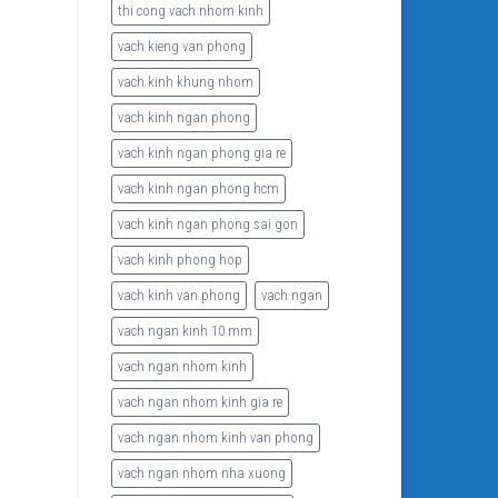
thi cong vach nhom kinh
vach kieng van phong
vach kinh khung nhom
vach kinh ngan phong
vach kinh ngan phong gia re
vach kinh ngan phong hcm
vach kinh ngan phong sai gon
vach kinh phong hop
vach kinh van phong
vach ngan
vach ngan kinh 10 mm
vach ngan nhom kinh
vach ngan nhom kinh gia re
vach ngan nhom kinh van phong
vach ngan nhom nha xuong