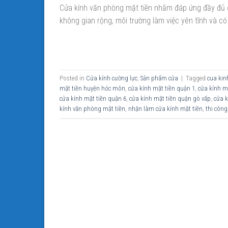
Cửa kính văn phòng mặt tiền nhằm đáp ứng đầy đủ c
không gian rộng, môi trường làm việc yên tĩnh và có
Posted in
Cửa kính cường lực
,
Sản phẩm cửa
|
Tagged
cua kin
mặt tiền huyện hóc môn
,
cửa kính mặt tiền quận 1
,
cửa kính m
cửa kính mặt tiền quận 6
,
cửa kính mặt tiền quận gò vấp
,
cửa 
kính văn phòng mặt tiền
,
nhận làm cửa kính mặt tiền
,
thi công