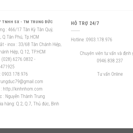
Y TNHH SX - TM TRUNG ĐỨC
HỖ TRỢ 24/7
ng :
466/17 Tân Kỳ Tân Quý,
ỳ, Q.Tân Phú, Tp.HCM
Hotline :
0903.178.976
t - inox :
33/68 Tân Chánh Hiệp,
hánh Hiệp, Q.12, TP.HCM
Chuyên viên tư vấn và định g
:
(028).6276.0832 -
0946.838.237
8471925
:
0903.178.976
Tư vấn Online
rungduc79@gmail.com
:
http://kinhnhom.com
c :
Nguyễn Thành Trung
a hàng: Q.2, Q.7, Thủ đức, Bình