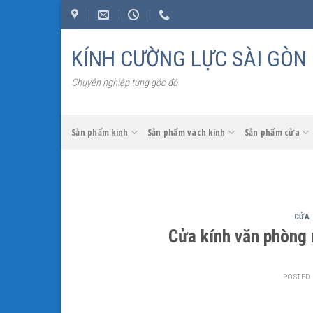
Skip
to
content
KÍNH CƯỜNG LỰC SÀI GÒN
Chuyên nghiệp từng góc độ
Sản phẩm kính
Sản phẩm vách kính
Sản phẩm cửa
CỬA 
Cửa kính văn phòng 
POSTED