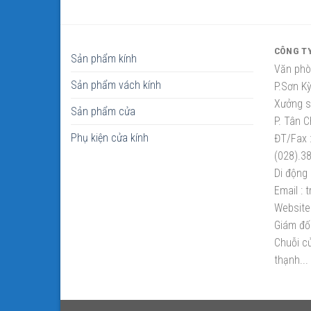
CÔNG T
Sản phẩm kính
Văn phò
Sản phẩm vách kính
P.Sơn K
Xưởng sắ
Sản phẩm cửa
P. Tân C
Phụ kiện cửa kính
ĐT/Fax 
(028).3
Di động 
Email :
t
Website 
Giám đố
Chuỗi cử
thạnh...