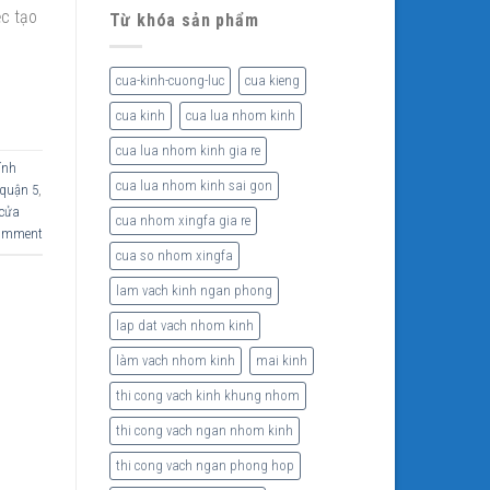
ệc tạo
Từ khóa sản phẩm
cua-kinh-cuong-luc
cua kieng
cua kinh
cua lua nhom kinh
cua lua nhom kinh gia re
ính
cua lua nhom kinh sai gon
 quận 5
,
cửa
cua nhom xingfa gia re
comment
cua so nhom xingfa
lam vach kinh ngan phong
lap dat vach nhom kinh
làm vach nhom kinh
mai kinh
thi cong vach kinh khung nhom
thi cong vach ngan nhom kinh
thi cong vach ngan phong hop