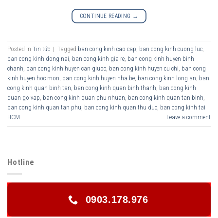
CONTINUE READING
→
Posted in
Tin tức
|
Tagged
ban cong kinh cao cap
,
ban cong kinh cuong luc
,
ban cong kinh dong nai
,
ban cong kinh gia re
,
ban cong kinh huyen binh
chanh
,
ban cong kinh huyen can giuoc
,
ban cong kinh huyen cu chi
,
ban cong
kinh huyen hoc mon
,
ban cong kinh huyen nha be
,
ban cong kinh long an
,
ban
cong kinh quan binh tan
,
ban cong kinh quan binh thanh
,
ban cong kinh
quan go vap
,
ban cong kinh quan phu nhuan
,
ban cong kinh quan tan binh
,
ban cong kinh quan tan phu
,
ban cong kinh quan thu duc
,
ban cong kinh tai
HCM
Leave a comment
Hotline
0903.178.976