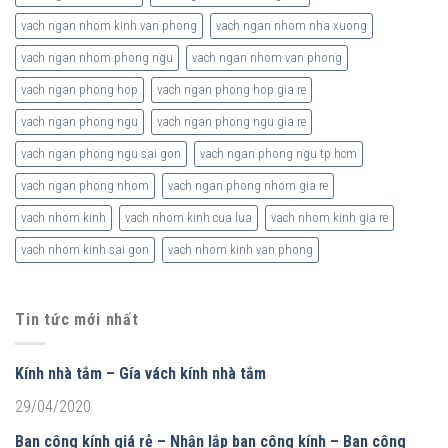
vach ngan nhom kinh van phong
vach ngan nhom nha xuong
vach ngan nhom phong ngu
vach ngan nhom van phong
vach ngan phong hop
vach ngan phong hop gia re
vach ngan phong ngu
vach ngan phong ngu gia re
vach ngan phong ngu sai gon
vach ngan phong ngu tp hcm
vach ngan phong nhom
vach ngan phong nhom gia re
vach nhom kinh
vach nhom kinh cua lua
vach nhom kinh gia re
vach nhom kinh sai gon
vach nhom kinh van phong
Tin tức mới nhất
Kính nhà tắm – Gía vách kính nhà tắm
29/04/2020
Ban công kính giá rẻ – Nhận lắp ban công kính – Ban công