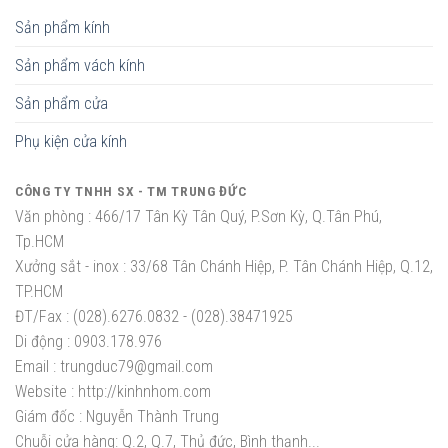
Sản phẩm kính
Sản phẩm vách kính
Sản phẩm cửa
Phụ kiện cửa kính
CÔNG TY TNHH SX - TM TRUNG ĐỨC
Văn phòng :
466/17 Tân Kỳ Tân Quý, P.Sơn Kỳ, Q.Tân Phú,
Tp.HCM
Xưởng sắt - inox :
33/68 Tân Chánh Hiệp, P. Tân Chánh Hiệp, Q.12,
TP.HCM
ĐT/Fax :
(028).6276.0832 - (028).38471925
Di động :
0903.178.976
Email :
trungduc79@gmail.com
Website :
http://kinhnhom.com
Giám đốc :
Nguyễn Thành Trung
Chuỗi cửa hàng: Q.2, Q.7, Thủ đức, Bình thạnh...