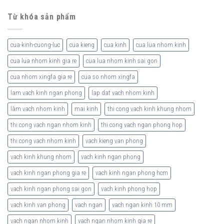
Từ khóa sản phẩm
cua-kinh-cuong-luc
cua kieng
cua kinh
cua lua nhom kinh
cua lua nhom kinh gia re
cua lua nhom kinh sai gon
cua nhom xingfa gia re
cua so nhom xingfa
lam vach kinh ngan phong
lap dat vach nhom kinh
làm vach nhom kinh
mai kinh
thi cong vach kinh khung nhom
thi cong vach ngan nhom kinh
thi cong vach ngan phong hop
thi cong vach nhom kinh
vach kieng van phong
vach kinh khung nhom
vach kinh ngan phong
vach kinh ngan phong gia re
vach kinh ngan phong hcm
vach kinh ngan phong sai gon
vach kinh phong hop
vach kinh van phong
vach ngan
vach ngan kinh 10 mm
vach ngan nhom kinh
vach ngan nhom kinh gia re