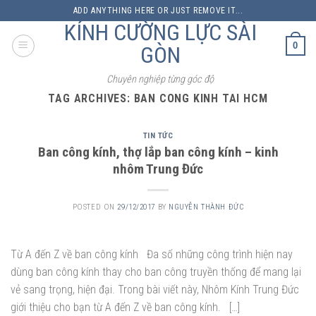
Skip
ADD ANYTHING HERE OR JUST REMOVE IT...
to
KÍNH CƯỜNG LỰC SÀI
content
0
GÒN
Chuyên nghiệp từng góc độ
TAG ARCHIVES:
BAN CONG KINH TAI HCM
TIN TỨC
Ban công kính, thợ lắp ban công kính – kinh
nhôm Trung Đức
POSTED ON
29/12/2017
BY
NGUYỄN THÀNH ĐỨC
Từ A đến Z về ban công kính Đa số những công trình hiện nay
dùng ban công kính thay cho ban công truyền thống để mang lại
vẻ sang trọng, hiện đại. Trong bài viết này, Nhôm Kính Trung Đức
giới thiệu cho bạn từ A đến Z về ban công kính. […]