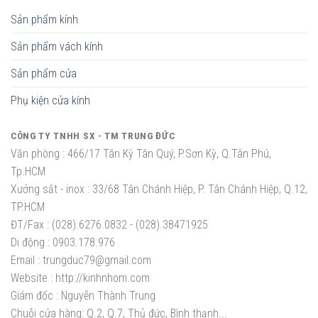
Sản phẩm kính
Sản phẩm vách kính
Sản phẩm cửa
Phụ kiện cửa kính
CÔNG TY TNHH SX - TM TRUNG ĐỨC
Văn phòng :
466/17 Tân Kỳ Tân Quý, P.Sơn Kỳ, Q.Tân Phú,
Tp.HCM
Xưởng sắt - inox :
33/68 Tân Chánh Hiệp, P. Tân Chánh Hiệp, Q.12,
TP.HCM
ĐT/Fax :
(028).6276.0832 - (028).38471925
Di động :
0903.178.976
Email :
trungduc79@gmail.com
Website :
http://kinhnhom.com
Giám đốc :
Nguyễn Thành Trung
Chuỗi cửa hàng: Q.2, Q.7, Thủ đức, Bình thạnh...