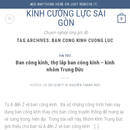
Skip
ADD ANYTHING HERE OR JUST REMOVE IT...
to
KÍNH CƯỜNG LỰC SÀI
content
0
GÒN
Chuyên nghiệp từng góc độ
TAG ARCHIVES:
BAN CONG KINH CUONG LUC
TIN TỨC
Ban công kính, thợ lắp ban công kính – kinh
nhôm Trung Đức
POSTED ON
29/12/2017
BY
NGUYỄN THÀNH ĐỨC
Từ A đến Z về ban công kính Đa số những công trình hiện nay
dùng ban công kính thay cho ban công truyền thống để mang lại
vẻ sang trọng, hiện đại. Trong bài viết này, Nhôm Kính Trung Đức
giới thiệu cho bạn từ A đến Z về ban công kính. […]