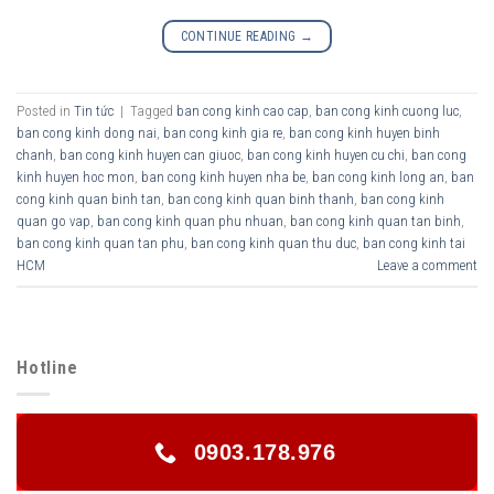
CONTINUE READING
→
Posted in
Tin tức
|
Tagged
ban cong kinh cao cap
,
ban cong kinh cuong luc
,
ban cong kinh dong nai
,
ban cong kinh gia re
,
ban cong kinh huyen binh
chanh
,
ban cong kinh huyen can giuoc
,
ban cong kinh huyen cu chi
,
ban cong
kinh huyen hoc mon
,
ban cong kinh huyen nha be
,
ban cong kinh long an
,
ban
cong kinh quan binh tan
,
ban cong kinh quan binh thanh
,
ban cong kinh
quan go vap
,
ban cong kinh quan phu nhuan
,
ban cong kinh quan tan binh
,
ban cong kinh quan tan phu
,
ban cong kinh quan thu duc
,
ban cong kinh tai
HCM
Leave a comment
Hotline
0903.178.976