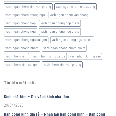
vach ngan nhom kinh van phong
vach ngan nhom nha xuong
vach ngan nhom phong ngu
vach ngan nhom van phong
vach ngan phong hop
vach ngan phong hop gia re
vach ngan phong ngu
vach ngan phong ngu gia re
vach ngan phong ngu sai gon
vach ngan phong ngu tp hcm
vach ngan phong nhom
vach ngan phong nhom gia re
vach nhom kinh
vach nhom kinh cua lua
vach nhom kinh gia re
vach nhom kinh sai gon
vach nhom kinh van phong
Tin tức mới nhất
Kính nhà tắm – Gía vách kính nhà tắm
29/04/2020
Ban công kính giá rẻ – Nhận lắp ban công kính – Ban công