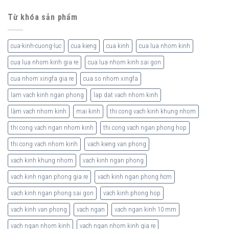
Từ khóa sản phẩm
cua-kinh-cuong-luc
cua kieng
cua kinh
cua lua nhom kinh
cua lua nhom kinh gia re
cua lua nhom kinh sai gon
cua nhom xingfa gia re
cua so nhom xingfa
lam vach kinh ngan phong
lap dat vach nhom kinh
làm vach nhom kinh
mai kinh
thi cong vach kinh khung nhom
thi cong vach ngan nhom kinh
thi cong vach ngan phong hop
thi cong vach nhom kinh
vach kieng van phong
vach kinh khung nhom
vach kinh ngan phong
vach kinh ngan phong gia re
vach kinh ngan phong hcm
vach kinh ngan phong sai gon
vach kinh phong hop
vach kinh van phong
vach ngan
vach ngan kinh 10 mm
vach ngan nhom kinh
vach ngan nhom kinh gia re