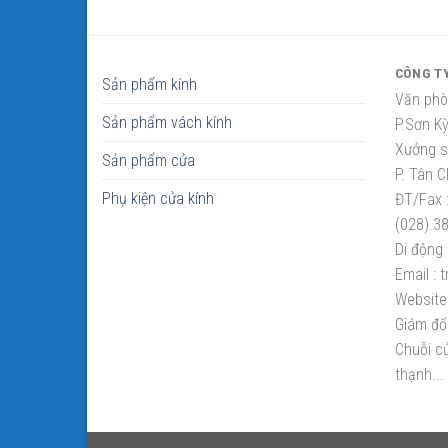
CÔNG T
Sản phẩm kính
Văn phò
Sản phẩm vách kính
P.Sơn K
Xưởng sắ
Sản phẩm cửa
P. Tân C
Phụ kiện cửa kính
ĐT/Fax 
(028).3
Di động 
Email :
t
Website 
Giám đố
Chuỗi cử
thạnh...