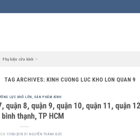
Phụ kiện cửa kính
TAG ARCHIVES:
KINH CUONG LUC KHO LON QUAN 9
ƯỜNG LỰC KHỔ LỚN
,
SẢN PHẨM KÍNH
, quận 8, quận 9, quận 10, quận 11, quận 12
 bình thạnh, TP HCM
 ON
17/09/2019
BY
NGUYỄN THÀNH ĐỨC