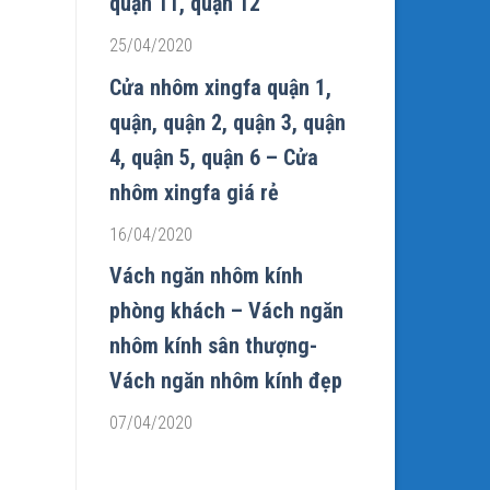
quận 11, quận 12
25/04/2020
Cửa nhôm xingfa quận 1,
quận, quận 2, quận 3, quận
4, quận 5, quận 6 – Cửa
nhôm xingfa giá rẻ
16/04/2020
Vách ngăn nhôm kính
phòng khách – Vách ngăn
nhôm kính sân thượng-
Vách ngăn nhôm kính đẹp
07/04/2020