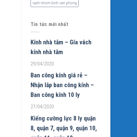
vach nhom kinh van phong
Tin tức mới nhất
Kính nhà tắm – Gía vách
kính nhà tắm
29/04/2020
Ban công kính giá rẻ –
Nhận lắp ban công kính –
Ban công kính 10 ly
27/04/2020
Kiếng cường lực 8 ly quận
8, quận 7, quận 9, quận 10,