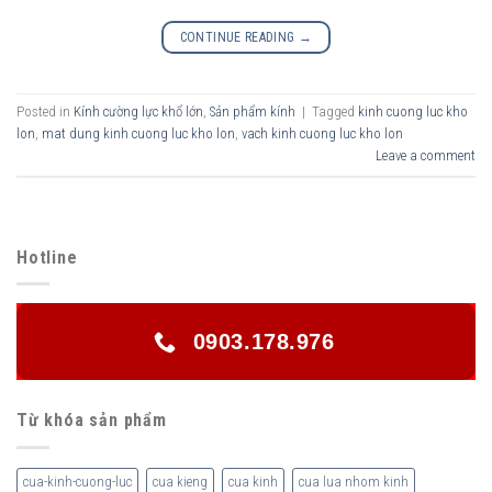
CONTINUE READING
→
Posted in
Kính cường lực khổ lớn
,
Sản phẩm kính
|
Tagged
kinh cuong luc kho
lon
,
mat dung kinh cuong luc kho lon
,
vach kinh cuong luc kho lon
Leave a comment
Hotline
0903.178.976
Từ khóa sản phẩm
cua-kinh-cuong-luc
cua kieng
cua kinh
cua lua nhom kinh