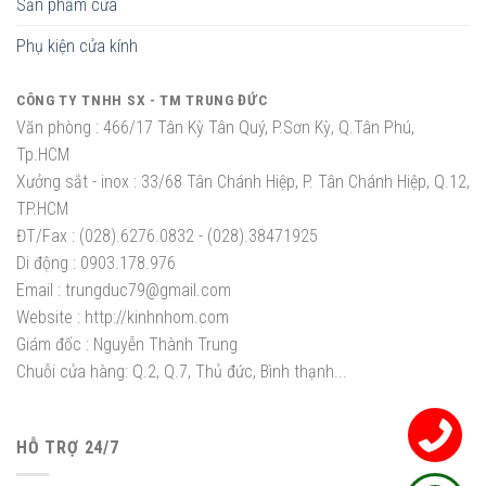
Sản phẩm cửa
Phụ kiện cửa kính
CÔNG TY TNHH SX - TM TRUNG ĐỨC
Văn phòng :
466/17 Tân Kỳ Tân Quý, P.Sơn Kỳ, Q.Tân Phú,
Tp.HCM
Xưởng sắt - inox :
33/68 Tân Chánh Hiệp, P. Tân Chánh Hiệp, Q.12,
TP.HCM
ĐT/Fax :
(028).6276.0832 - (028).38471925
Di động :
0903.178.976
Email :
trungduc79@gmail.com
Website :
http://kinhnhom.com
Giám đốc :
Nguyễn Thành Trung
Chuỗi cửa hàng: Q.2, Q.7, Thủ đức, Bình thạnh...
HỖ TRỢ 24/7