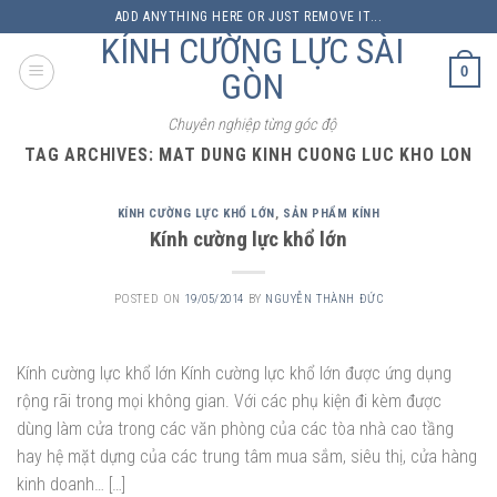
Skip
ADD ANYTHING HERE OR JUST REMOVE IT...
to
KÍNH CƯỜNG LỰC SÀI
content
0
GÒN
Chuyên nghiệp từng góc độ
TAG ARCHIVES:
MAT DUNG KINH CUONG LUC KHO LON
KÍNH CƯỜNG LỰC KHỔ LỚN
,
SẢN PHẨM KÍNH
Kính cường lực khổ lớn
POSTED ON
19/05/2014
BY
NGUYỄN THÀNH ĐỨC
Kính cường lực khổ lớn Kính cường lực khổ lớn được ứng dụng
rộng rãi trong mọi không gian. Với các phụ kiện đi kèm được
dùng làm cửa trong các văn phòng của các tòa nhà cao tầng
hay hệ mặt dựng của các trung tâm mua sắm, siêu thị, cửa hàng
kinh doanh… […]