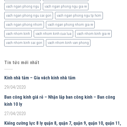
vach ngan phong ngu
vach ngan phong ngu gia re
vach ngan phong ngu sai gon
vach ngan phong ngu tp hcm
vach ngan phong nhom
vach ngan phong nhom gia re
vach nhom kinh
vach nhom kinh cua lua
vach nhom kinh gia re
vach nhom kinh sai gon
vach nhom kinh van phong
Tin tức mới nhất
Kính nhà tắm – Gía vách kính nhà tắm
29/04/2020
Ban công kính giá rẻ – Nhận lắp ban công kính – Ban công
kính 10 ly
27/04/2020
Kiếng cường lực 8 ly quận 8, quận 7, quận 9, quận 10, quận 11,