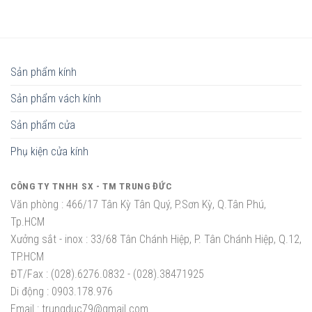
Sản phẩm kính
Sản phẩm vách kính
Sản phẩm cửa
Phụ kiện cửa kính
CÔNG TY TNHH SX - TM TRUNG ĐỨC
Văn phòng :
466/17 Tân Kỳ Tân Quý, P.Sơn Kỳ, Q.Tân Phú,
Tp.HCM
Xưởng sắt - inox :
33/68 Tân Chánh Hiệp, P. Tân Chánh Hiệp, Q.12,
TP.HCM
ĐT/Fax :
(028).6276.0832 - (028).38471925
Di động :
0903.178.976
Email :
trungduc79@gmail.com