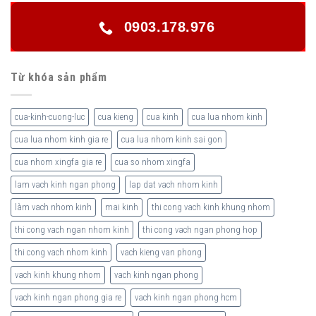
0903.178.976
Từ khóa sản phẩm
cua-kinh-cuong-luc
cua kieng
cua kinh
cua lua nhom kinh
cua lua nhom kinh gia re
cua lua nhom kinh sai gon
cua nhom xingfa gia re
cua so nhom xingfa
lam vach kinh ngan phong
lap dat vach nhom kinh
làm vach nhom kinh
mai kinh
thi cong vach kinh khung nhom
thi cong vach ngan nhom kinh
thi cong vach ngan phong hop
thi cong vach nhom kinh
vach kieng van phong
vach kinh khung nhom
vach kinh ngan phong
vach kinh ngan phong gia re
vach kinh ngan phong hcm