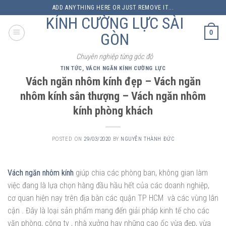
Skip
ADD ANYTHING HERE OR JUST REMOVE IT...
to
KÍNH CƯỜNG LỰC SÀI
content
0
GÒN
Chuyên nghiệp từng góc độ
TIN TỨC
,
VÁCH NGĂN KÍNH CƯỜNG LỰC
Vách ngăn nhôm kính đẹp – Vách ngăn
nhôm kính sân thượng – Vách ngăn nhôm
kính phòng khách
POSTED ON
29/03/2020
BY
NGUYỄN THÀNH ĐỨC
Vách ngăn nhôm kính
giúp chia các phòng ban, không gian làm
việc đang là lựa chọn hàng đầu hầu hết của các doanh nghiệp,
cơ quan hiện nay trên địa bàn các quận TP HCM và các vùng lân
cận . Đây là loại sản phẩm mang đến giải pháp kinh tế cho các
văn phòng, công ty , nhà xưởng hay những cao ốc vừa đẹp, vừa