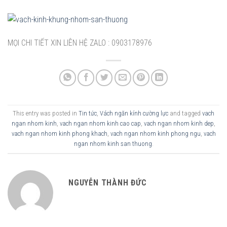
MỌI CHI TIẾT XIN LIÊN HỆ ZALO : 0903178976
This entry was posted in
Tin tức
,
Vách ngăn kính cường lực
and tagged
vach
ngan nhom kinh
,
vach ngan nhom kinh cao cap
,
vach ngan nhom kinh dep
,
vach ngan nhom kinh phong khach
,
vach ngan nhom kinh phong ngu
,
vach
ngan nhom kinh san thuong
.
NGUYỄN THÀNH ĐỨC