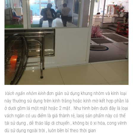
Vách ngăn nhôm kính
đơn giản sử dụng khung nhôm và kính loại
này thường sử dụng trên kính trắng hoặc kính mờ kết hợp phần lá
ở dưới gồm lá một mặt hoặc 2 mặt . Như hình bên dưới đây là loại
vách ngăn có ưu điểm là giá thành rẻ, laoij sản phẩm này có thể
tái sử dụng , dễ tháo lắp di chuyển , không bị ô xi hóa, cong vênh
dù sử dụng ngoài trời , luôn bền bỉ theo thời gian