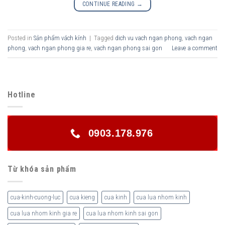
CONTINUE READING
→
Posted in
Sản phẩm vách kính
|
Tagged
dich vu vach ngan phong
,
vach ngan
phong
,
vach ngan phong gia re
,
vach ngan phong sai gon
Leave a comment
Hotline
0903.178.976
Từ khóa sản phẩm
cua-kinh-cuong-luc
cua kieng
cua kinh
cua lua nhom kinh
cua lua nhom kinh gia re
cua lua nhom kinh sai gon