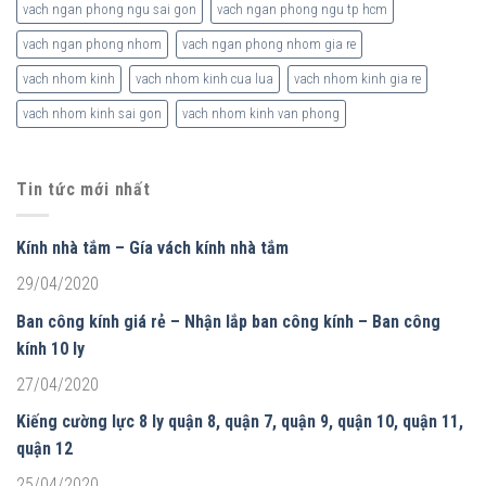
vach ngan phong ngu sai gon
vach ngan phong ngu tp hcm
vach ngan phong nhom
vach ngan phong nhom gia re
vach nhom kinh
vach nhom kinh cua lua
vach nhom kinh gia re
vach nhom kinh sai gon
vach nhom kinh van phong
Tin tức mới nhất
Kính nhà tắm – Gía vách kính nhà tắm
29/04/2020
Ban công kính giá rẻ – Nhận lắp ban công kính – Ban công
kính 10 ly
27/04/2020
Kiếng cường lực 8 ly quận 8, quận 7, quận 9, quận 10, quận 11,
quận 12
25/04/2020