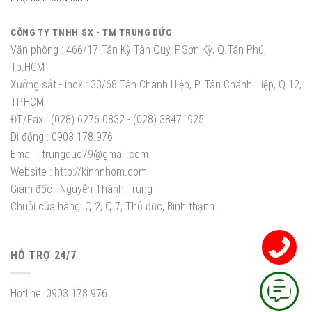
CÔNG TY TNHH SX - TM TRUNG ĐỨC
Văn phòng :
466/17 Tân Kỳ Tân Quý, P.Sơn Kỳ, Q.Tân Phú,
Tp.HCM
Xưởng sắt - inox :
33/68 Tân Chánh Hiệp, P. Tân Chánh Hiệp, Q.12,
TP.HCM
ĐT/Fax :
(028).6276.0832 - (028).38471925
Di động :
0903.178.976
Email :
trungduc79@gmail.com
Website :
http://kinhnhom.com
Giám đốc :
Nguyễn Thành Trung
Chuỗi cửa hàng: Q.2, Q.7, Thủ đức, Bình thạnh...
HỖ TRỢ 24/7
Hotline :
0903.178.976