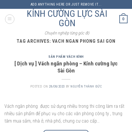
Skip
ADD ANYTHING HERE OR JUST REMOVE IT...
to
KÍNH CƯỜNG LỰC SÀI
content
0
GÒN
Chuyên nghiệp từng góc độ
TAG ARCHIVES:
VACH NGAN PHONG SAI GON
SẢN PHẨM VÁCH KÍNH
[ Dịch vụ ] Vách ngăn phòng – Kính cường lực
Sài Gòn
POSTED ON
28/08/2020
BY
NGUYỄN THÀNH ĐỨC
Vách ngăn phòng được sử dụng nhiều trong thi công làm ra rất
nhiều sản phẩm để phục vụ cho các văn phòng công ty , trung
tâm mua sắm, nhà ở, nhà phố, chung cư cao cấp…