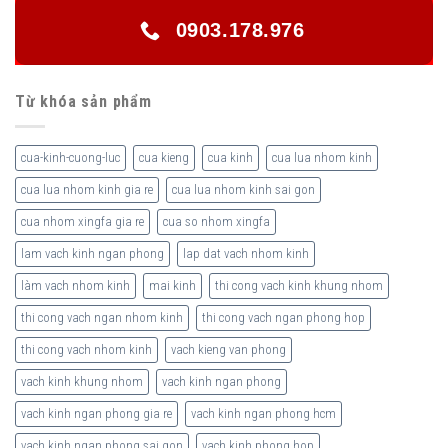
0903.178.976
Từ khóa sản phẩm
cua-kinh-cuong-luc
cua kieng
cua kinh
cua lua nhom kinh
cua lua nhom kinh gia re
cua lua nhom kinh sai gon
cua nhom xingfa gia re
cua so nhom xingfa
lam vach kinh ngan phong
lap dat vach nhom kinh
làm vach nhom kinh
mai kinh
thi cong vach kinh khung nhom
thi cong vach ngan nhom kinh
thi cong vach ngan phong hop
thi cong vach nhom kinh
vach kieng van phong
vach kinh khung nhom
vach kinh ngan phong
vach kinh ngan phong gia re
vach kinh ngan phong hcm
vach kinh ngan phong sai gon
vach kinh phong hop