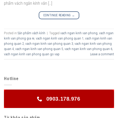
phẩm vách ngăn kính văn […]
CONTINUE READING
→
Posted in
Sản phẩm vách kính
|
Tagged
vach ngan kinh van phong
,
vach ngan
kinh van phong gia re
,
vach ngan kinh van phong quan 1
,
vach ngan kinh van
phong quan 2
,
vach ngan kinh van phong quan 3
,
vach ngan kinh van phong
quan 4
,
vach ngan kinh van phong quan 5
,
vach ngan kinh van phong quan 6
,
vach ngan kinh van phong quan go vap
Leave a comment
Hotline
0903.178.976
Từ khóa sản phẩm