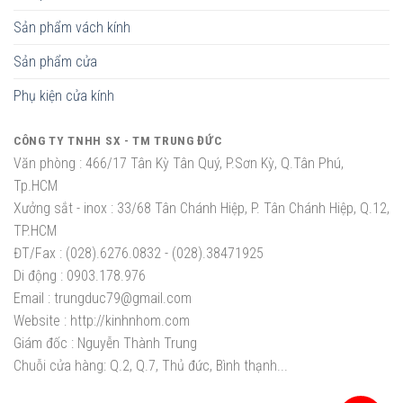
Sản phẩm vách kính
Sản phẩm cửa
Phụ kiện cửa kính
CÔNG TY TNHH SX - TM TRUNG ĐỨC
Văn phòng :
466/17 Tân Kỳ Tân Quý, P.Sơn Kỳ, Q.Tân Phú,
Tp.HCM
Xưởng sắt - inox :
33/68 Tân Chánh Hiệp, P. Tân Chánh Hiệp, Q.12,
TP.HCM
ĐT/Fax :
(028).6276.0832 - (028).38471925
Di động :
0903.178.976
Email :
trungduc79@gmail.com
Website :
http://kinhnhom.com
Giám đốc :
Nguyễn Thành Trung
Chuỗi cửa hàng: Q.2, Q.7, Thủ đức, Bình thạnh...