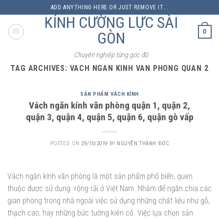
Skip
ADD ANYTHING HERE OR JUST REMOVE IT...
to
KÍNH CƯỜNG LỰC SÀI
content
0
GÒN
Chuyên nghiệp từng góc độ
TAG ARCHIVES:
VACH NGAN KINH VAN PHONG QUAN 2
SẢN PHẨM VÁCH KÍNH
Vách ngăn kính văn phòng quận 1, quận 2,
quận 3, quận 4, quận 5, quận 6, quận gò vấp
POSTED ON
29/10/2019
BY
NGUYỄN THÀNH ĐỨC
Vách ngăn kính văn phòng là một sản phẩm phổ biến, quen
thuộc được sử dụng rộng rãi ở Việt Nam. Nhằm để ngăn chia các
gian phòng trong nhà ngoài việc sử dụng những chất liệu như gỗ,
thạch cao, hay những bức tường kiên cố. Việc lựa chọn sản