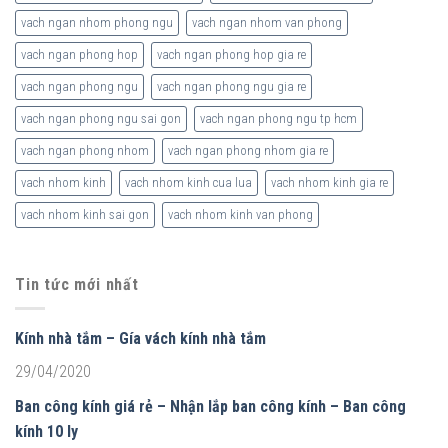
vach ngan nhom phong ngu
vach ngan nhom van phong
vach ngan phong hop
vach ngan phong hop gia re
vach ngan phong ngu
vach ngan phong ngu gia re
vach ngan phong ngu sai gon
vach ngan phong ngu tp hcm
vach ngan phong nhom
vach ngan phong nhom gia re
vach nhom kinh
vach nhom kinh cua lua
vach nhom kinh gia re
vach nhom kinh sai gon
vach nhom kinh van phong
Tin tức mới nhất
Kính nhà tắm – Gía vách kính nhà tắm
29/04/2020
Ban công kính giá rẻ – Nhận lắp ban công kính – Ban công
kính 10 ly