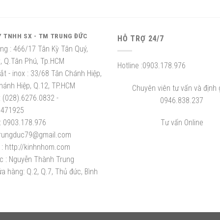
Y TNHH SX - TM TRUNG ĐỨC
HỖ TRỢ 24/7
ng :
466/17 Tân Kỳ Tân Quý,
ỳ, Q.Tân Phú, Tp.HCM
Hotline :
0903.178.976
t - inox :
33/68 Tân Chánh Hiệp,
hánh Hiệp, Q.12, TP.HCM
Chuyên viên tư vấn và định g
:
(028).6276.0832 -
0946.838.237
8471925
:
0903.178.976
Tư vấn Online
rungduc79@gmail.com
:
http://kinhnhom.com
c :
Nguyễn Thành Trung
a hàng: Q.2, Q.7, Thủ đức, Bình