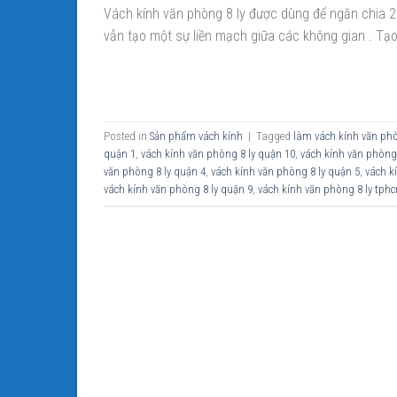
Vách kính văn phòng 8 ly được dùng để ngăn chia 2
vẫn tạo một sự liền mạch giữa các không gian . Tạo
Posted in
Sản phẩm vách kính
|
Tagged
làm vách kính văn phò
quận 1
,
vách kính văn phòng 8 ly quận 10
,
vách kính văn phòng 
văn phòng 8 ly quận 4
,
vách kính văn phòng 8 ly quận 5
,
vách k
vách kính văn phòng 8 ly quận 9
,
vách kính văn phòng 8 ly tph