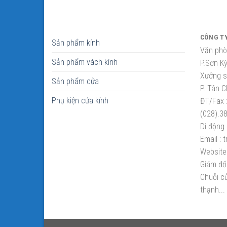
CÔNG T
Sản phẩm kính
Văn phò
Sản phẩm vách kính
P.Sơn K
Xưởng sắ
Sản phẩm cửa
P. Tân C
Phụ kiện cửa kính
ĐT/Fax 
(028).3
Di động 
Email :
t
Website 
Giám đố
Chuỗi cử
thạnh...