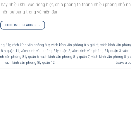
 hay nhiều khu vực riêng biệt, chia phòng to thành nhiều phòng nhỏ n
 nên sự sang trọng và hiện đại
CONTINUE READING
→
ng 8 ly
,
vách kính văn phòng 8 ly
,
vách kính văn phòng 8 ly giá rẻ
,
vách kính văn phòng
8 ly quận 11
,
vách kính văn phòng 8 ly quận 2
,
vách kính văn phòng 8 ly quận 3
,
vách 
ính văn phòng 8 ly quận 6
,
vách kính văn phòng 8 ly quận 7
,
vách kính văn phòng 8 ly 
cm
,
vách kính văn phòng 8ly quận 12
Leave a 