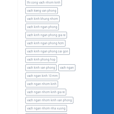
thi cong vach nhom kinh
vach kieng van phong
vach kinh khung nhom
vach kinh ngan phong
vach kinh ngan phong gia re
vach kinh ngan phong hcm
vach kinh ngan phong sai gon
vach kinh phong hop
vach kinh van phong
vach ngan
vach ngan kinh 10 mm
vach ngan nhom kinh
vach ngan nhom kinh gia re
vach ngan nhom kinh van phong
vach ngan nhom nha xuong