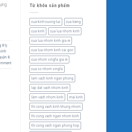
hưng
Từ khóa sản phẩm
cua-kinh-cuong-luc
cua kieng
cua kinh
cua lua nhom kinh
cua lua nhom kinh gia re
 8 ly
cua lua nhom kinh sai gon
kính
quận 8
,
cua nhom xingfa gia re
comment
cua so nhom xingfa
lam vach kinh ngan phong
lap dat vach nhom kinh
làm vach nhom kinh
mai kinh
thi cong vach kinh khung nhom
thi cong vach ngan nhom kinh
thi cong vach ngan phong hop