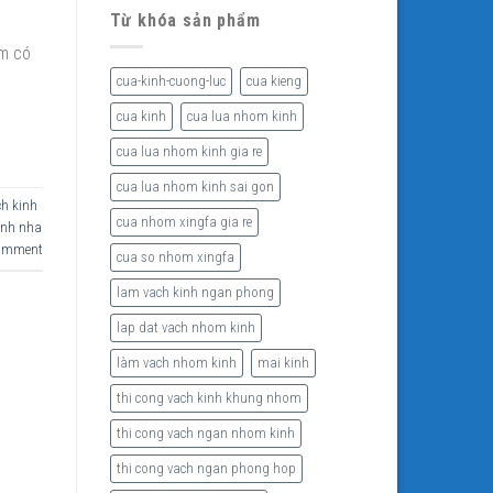
Từ khóa sản phẩm
ồm có
cua-kinh-cuong-luc
cua kieng
cua kinh
cua lua nhom kinh
cua lua nhom kinh gia re
cua lua nhom kinh sai gon
ch kinh
cua nhom xingfa gia re
inh nha
comment
cua so nhom xingfa
lam vach kinh ngan phong
lap dat vach nhom kinh
làm vach nhom kinh
mai kinh
thi cong vach kinh khung nhom
thi cong vach ngan nhom kinh
thi cong vach ngan phong hop