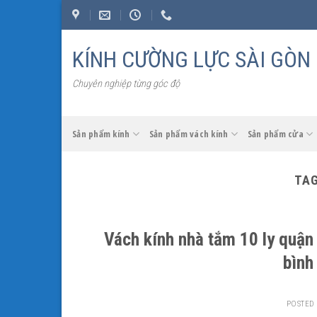
Skip
to
content
KÍNH CƯỜNG LỰC SÀI GÒN
Chuyên nghiệp từng góc độ
Sản phẩm kính
Sản phẩm vách kính
Sản phẩm cửa
TAG
Vách kính nhà tắm 10 ly quận 
bình
POSTED