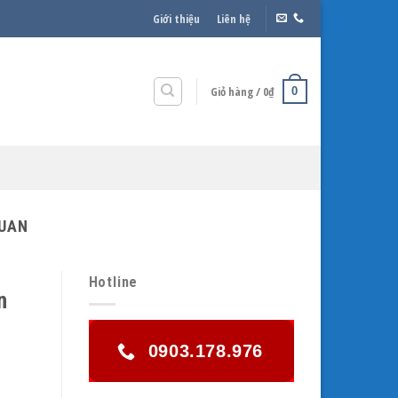
Giới thiệu
Liên hệ
Giỏ hàng /
0
₫
0
HUAN
Hotline
n
0903.178.976