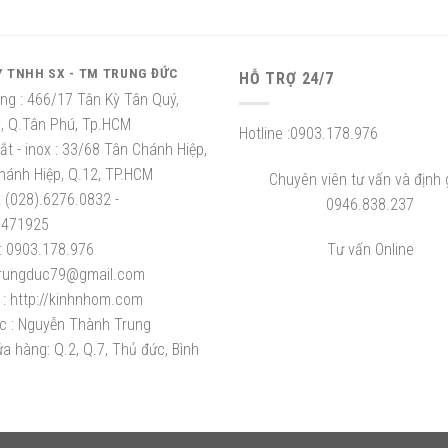
Y TNHH SX - TM TRUNG ĐỨC
HỖ TRỢ 24/7
ng :
466/17 Tân Kỳ Tân Quý,
ỳ, Q.Tân Phú, Tp.HCM
Hotline :
0903.178.976
t - inox :
33/68 Tân Chánh Hiệp,
hánh Hiệp, Q.12, TP.HCM
Chuyên viên tư vấn và định g
:
(028).6276.0832 -
0946.838.237
8471925
:
0903.178.976
Tư vấn Online
rungduc79@gmail.com
:
http://kinhnhom.com
c :
Nguyễn Thành Trung
a hàng: Q.2, Q.7, Thủ đức, Bình