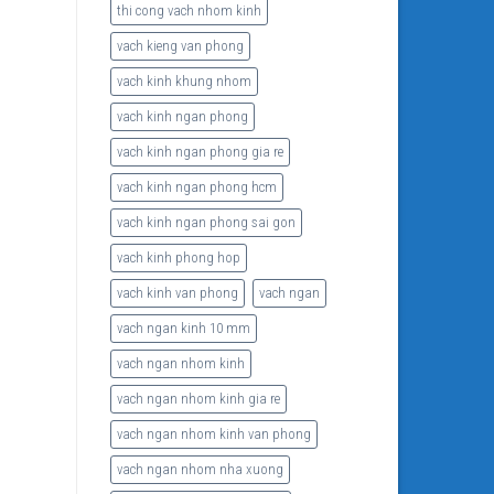
thi cong vach nhom kinh
vach kieng van phong
vach kinh khung nhom
vach kinh ngan phong
vach kinh ngan phong gia re
vach kinh ngan phong hcm
vach kinh ngan phong sai gon
vach kinh phong hop
vach kinh van phong
vach ngan
vach ngan kinh 10 mm
vach ngan nhom kinh
vach ngan nhom kinh gia re
vach ngan nhom kinh van phong
vach ngan nhom nha xuong