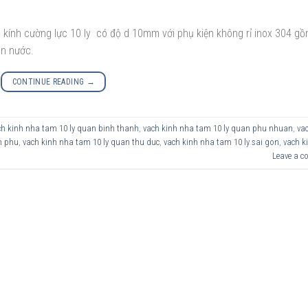
 kính cường lực 10 ly có độ d 10mm với phụ kiện không rỉ inox 304 g
ắn nước.
CONTINUE READING
→
ch kinh nha tam 10 ly quan binh thanh
,
vach kinh nha tam 10 ly quan phu nhuan
,
va
n phu
,
vach kinh nha tam 10 ly quan thu duc
,
vach kinh nha tam 10 ly sai gon
,
vach k
Leave a 