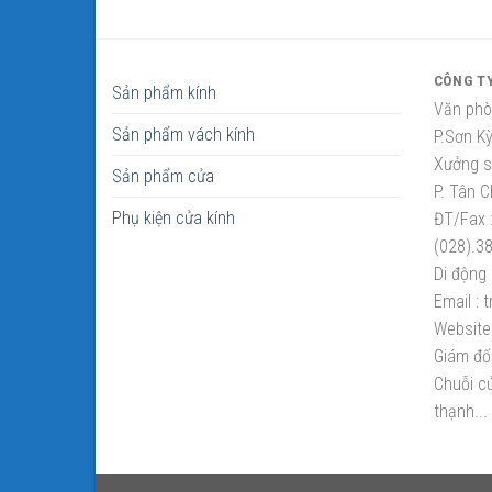
CÔNG T
Sản phẩm kính
Văn phò
Sản phẩm vách kính
P.Sơn K
Xưởng sắ
Sản phẩm cửa
P. Tân C
Phụ kiện cửa kính
ĐT/Fax 
(028).3
Di động 
Email :
t
Website 
Giám đố
Chuỗi cử
thạnh...