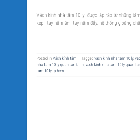
Vách kính nhà tắm 10 ly được lắp ráp từ những tấm
kẹp , tay nắm âm, tay nắm đẩy, hệ thống gioăng ch
Posted in
Vách kính tắm
|
Tagged
vach kinh nha tam 10 ly
,
va
nha tam 10 ly quan tan binh
,
vach kinh nha tam 10 ly quan ta
tam 10 ly tp hcm