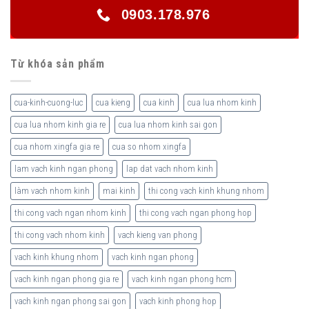
0903.178.976
Từ khóa sản phẩm
cua-kinh-cuong-luc
cua kieng
cua kinh
cua lua nhom kinh
cua lua nhom kinh gia re
cua lua nhom kinh sai gon
cua nhom xingfa gia re
cua so nhom xingfa
lam vach kinh ngan phong
lap dat vach nhom kinh
làm vach nhom kinh
mai kinh
thi cong vach kinh khung nhom
thi cong vach ngan nhom kinh
thi cong vach ngan phong hop
thi cong vach nhom kinh
vach kieng van phong
vach kinh khung nhom
vach kinh ngan phong
vach kinh ngan phong gia re
vach kinh ngan phong hcm
vach kinh ngan phong sai gon
vach kinh phong hop