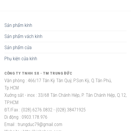
Sản phẩm kính
Sản phẩm vách kính
Sản phẩm cửa
Phụ kiện cửa kính
CÔNG TY TNHH SX - TM TRUNG ĐỨC
Văn phòng :
466/17 Tân Kỳ Tân Quý, P.Sơn Kỳ, Q.Tân Phú,
Tp.HCM
Xưởng sắt - inox :
33/68 Tân Chánh Hiệp, P. Tân Chánh Hiệp, Q.12,
TP.HCM
ĐT/Fax :
(028).6276.0832 - (028).38471925
Di động :
0903.178.976
Email :
trungduc79@gmail.com