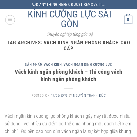
Skip
ADD ANYTHING HERE OR JUST REMOVE IT...
to
KÍNH CƯỜNG LỰC SÀI
content
0
GÒN
Chuyên nghiệp từng góc độ
TAG ARCHIVES:
VÁCH KÍNH NGĂN PHÒNG KHÁCH CAO
CẤP
SẢN PHẨM VÁCH KÍNH
,
VÁCH NGĂN KÍNH CƯỜNG LỰC
Vách kính ngăn phòng khách – Thi công vách
kính ngăn phòng khách
POSTED ON
17/05/2018
BY
NGUYỄN THÀNH ĐỨC
Vách ngăn kính cường lực phòng khách ngày nay rất được nhiều
sử dụng , với nhiều ưu điểm có thể chia phòng một cách tiết kiệm
chi phí . Độ bền cao hơn của vách ngăn là sự kết hợp giữa khung