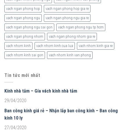
vach ngan phong hop
vach ngan phong hop gia re
vach ngan phong ngu
vach ngan phong ngu gia re
vach ngan phong ngu sai gon
vach ngan phong ngu tp hcm
vach ngan phong nhom
vach ngan phong nhom gia re
vach nhom kinh
vach nhom kinh cua lua
vach nhom kinh gia re
vach nhom kinh sai gon
vach nhom kinh van phong
Tin tức mới nhất
Kính nhà tắm – Gía vách kính nhà tắm
29/04/2020
Ban công kính giá rẻ – Nhận lắp ban công kính – Ban công
kính 10 ly
27/04/2020