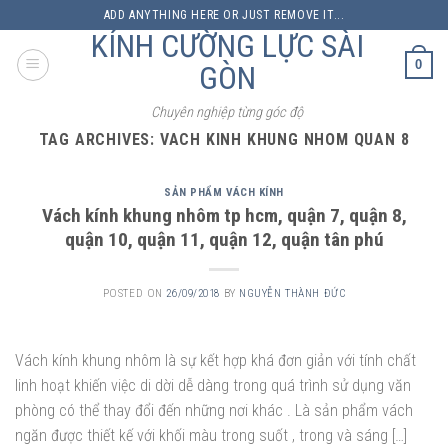
Skip
ADD ANYTHING HERE OR JUST REMOVE IT...
to
KÍNH CƯỜNG LỰC SÀI
content
0
GÒN
Chuyên nghiệp từng góc độ
TAG ARCHIVES:
VACH KINH KHUNG NHOM QUAN 8
SẢN PHẨM VÁCH KÍNH
Vách kính khung nhôm tp hcm, quận 7, quận 8,
quận 10, quận 11, quận 12, quận tân phú
POSTED ON
26/09/2018
BY
NGUYỄN THÀNH ĐỨC
Vách kính khung nhôm là sự kết hợp khá đơn giản với tính chất
linh hoạt khiến việc di dời dễ dàng trong quá trình sử dụng văn
phòng có thể thay đổi đến những nơi khác . Là sản phẩm vách
ngăn được thiết kế với khối màu trong suốt , trong và sáng […]