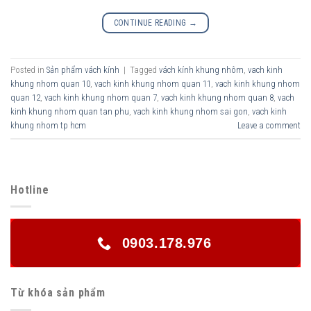
CONTINUE READING
→
Posted in
Sản phẩm vách kính
|
Tagged
vách kính khung nhôm
,
vach kinh
khung nhom quan 10
,
vach kinh khung nhom quan 11
,
vach kinh khung nhom
quan 12
,
vach kinh khung nhom quan 7
,
vach kinh khung nhom quan 8
,
vach
kinh khung nhom quan tan phu
,
vach kinh khung nhom sai gon
,
vach kinh
khung nhom tp hcm
Leave a comment
Hotline
0903.178.976
Từ khóa sản phẩm