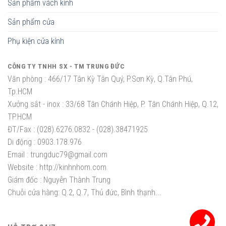
Sản phẩm vách kính
Sản phẩm cửa
Phụ kiện cửa kính
CÔNG TY TNHH SX - TM TRUNG ĐỨC
Văn phòng :
466/17 Tân Kỳ Tân Quý, P.Sơn Kỳ, Q.Tân Phú,
Tp.HCM
Xưởng sắt - inox :
33/68 Tân Chánh Hiệp, P. Tân Chánh Hiệp, Q.12,
TP.HCM
ĐT/Fax :
(028).6276.0832 - (028).38471925
Di động :
0903.178.976
Email :
trungduc79@gmail.com
Website :
http://kinhnhom.com
Giám đốc :
Nguyễn Thành Trung
Chuỗi cửa hàng: Q.2, Q.7, Thủ đức, Bình thạnh...