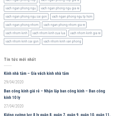
vach ngan phong ngu
vach ngan phong ngu gia re
vach ngan phong ngu sai gon
vach ngan phong ngu tp hcm
vach ngan phong nhom
vach ngan phong nhom gia re
vach nhom kinh
vach nhom kinh cua lua
vach nhom kinh gia re
vach nhom kinh sai gon
vach nhom kinh van phong
Tin tức mới nhất
Kính nhà tắm – Gía vách kính nhà tắm
29/04/2020
Ban công kính giá rẻ – Nhận lắp ban công kính – Ban công
kính 10 ly
27/04/2020
Kiếng cường lực 8 ly quận 8, quận 7, quận 9, quận 10, quận 11,