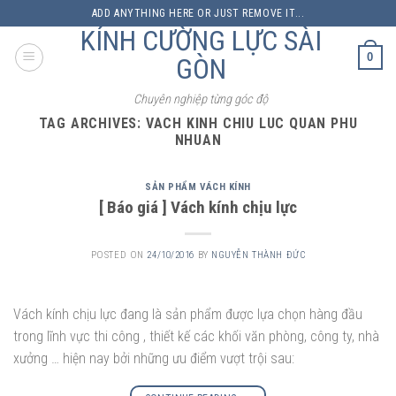
Skip
ADD ANYTHING HERE OR JUST REMOVE IT...
to
KÍNH CƯỜNG LỰC SÀI
content
0
GÒN
Chuyên nghiệp từng góc độ
TAG ARCHIVES:
VACH KINH CHIU LUC QUAN PHU
NHUAN
SẢN PHẨM VÁCH KÍNH
[ Báo giá ] Vách kính chịu lực
POSTED ON
24/10/2016
BY
NGUYỄN THÀNH ĐỨC
Vách kính chịu lực đang là sản phẩm được lựa chọn hàng đầu
trong lĩnh vực thi công , thiết kế các khối văn phòng, công ty, nhà
xưởng … hiện nay bởi những ưu điểm vượt trội sau: