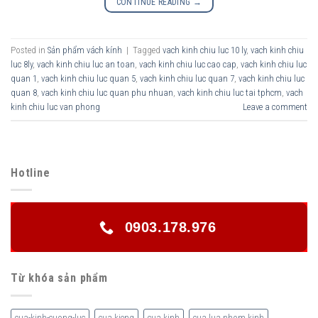
CONTINUE READING
→
Posted in
Sản phẩm vách kính
|
Tagged
vach kinh chiu luc 10 ly
,
vach kinh chiu
luc 8ly
,
vach kinh chiu luc an toan
,
vach kinh chiu luc cao cap
,
vach kinh chiu luc
quan 1
,
vach kinh chiu luc quan 5
,
vach kinh chiu luc quan 7
,
vach kinh chiu luc
quan 8
,
vach kinh chiu luc quan phu nhuan
,
vach kinh chiu luc tai tphcm
,
vach
kinh chiu luc van phong
Leave a comment
Hotline
0903.178.976
Từ khóa sản phẩm
cua-kinh-cuong-luc
cua kieng
cua kinh
cua lua nhom kinh