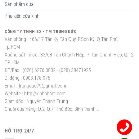
Sản phẩm cửa
Phụ kiện cửa kính
CÔNG TY TNHH SX - TM TRUNG ĐỨC
Văn phòng :
466/17 Tân Kỳ Tân Quý, P.Sơn Kỳ, Q.Tân Phú,
Tp.HCM
Xưởng sắt - inox :
33/68 Tân Chánh Hiệp, P. Tân Chánh Hiệp, Q.12,
TP.HCM
ĐT/Fax :
(028).6276.0832 - (028).38471925
Di động :
0903.178.976
Email :
trungduc79@gmail.com
Website :
http://kinhnhom.com
Giám đốc :
Nguyễn Thành Trung
Chuỗi cửa hàng: Q.2, Q.7, Thủ đức, Bình thạnh...
HỖ TRỢ 24/7