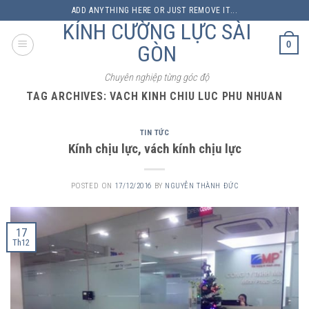
Skip
ADD ANYTHING HERE OR JUST REMOVE IT...
to
KÍNH CƯỜNG LỰC SÀI
content
0
GÒN
Chuyên nghiệp từng góc độ
TAG ARCHIVES:
VACH KINH CHIU LUC PHU NHUAN
TIN TỨC
Kính chịu lực, vách kính chịu lực
POSTED ON
17/12/2016
BY
NGUYỄN THÀNH ĐỨC
17
Th12