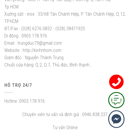
Tp.HCM
Xưởng sắt - inox :
33/68 Tân Chánh Hiệp, P. Tân Chánh Hiệp, Q.12,
TP.HCM
ĐT/Fax :
(028).6276.0832 - (028).38471925
Di động :
0903.178.976
Email :
trungduc79@gmail.com
Website :
http://kinhnhom.com
Giám đốc :
Nguyễn Thành Trung
Chuỗi cửa hàng: Q.2, Q.7, Thủ đức, Bình thạnh...
HỖ TRỢ 24/7
Hotline :
0903.178.976
Chuyên viên tư vấn và định giá :
0946.838.237
Tư vấn Online