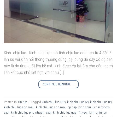
Kính chịu lực Kính chịu lực có tính chịu lực cao hơn từ 4 đến 5
lần so với kính nổi thông thường cùng loại cùng độ dày.Có độ bền
này là do ứng suất lên bề mặt kính được ép lại làm cho các mạch
liên kết cực nhỏ kết hợp với nhau […]
CONTINUE READING
→
Posted in
Tin tức
|
Tagged
kinh chiu luc 10 ly
,
kinh chiu luc 5ly
,
kinh chiu luc 8ly
,
kinh chiu luc son mau
,
kinh chiu luc son mau op bep
,
kinh chiu luc tai tphcm
,
vach kinh chiu luc phu nhuan
,
vach kinh chiu luc quan 1
,
vach kinh chiu luc