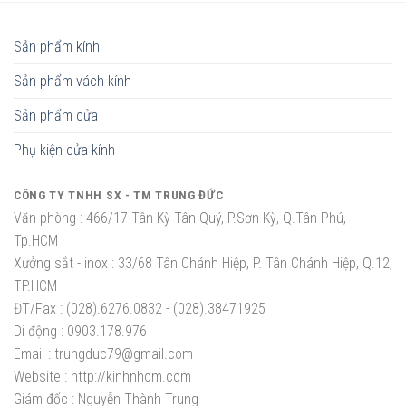
Sản phẩm kính
Sản phẩm vách kính
Sản phẩm cửa
Phụ kiện cửa kính
CÔNG TY TNHH SX - TM TRUNG ĐỨC
Văn phòng :
466/17 Tân Kỳ Tân Quý, P.Sơn Kỳ, Q.Tân Phú,
Tp.HCM
Xưởng sắt - inox :
33/68 Tân Chánh Hiệp, P. Tân Chánh Hiệp, Q.12,
TP.HCM
ĐT/Fax :
(028).6276.0832 - (028).38471925
Di động :
0903.178.976
Email :
trungduc79@gmail.com
Website :
http://kinhnhom.com
Giám đốc :
Nguyễn Thành Trung