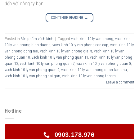
đến với công ty bạn.
CONTINUE READING
→
Posted in
Sản phẩm vách kính
|
Tagged
vach kinh 10 ly van phong
,
vach kinh
10 ly van phong binh duong
,
vach kinh 10 ly van phong cao cap
,
vach kinh 10 ly
van phong dong nai
,
vach kinh 10 ly van phong gia re
,
vach kinh 10 ly van
phong quan 10
,
vach kinh 10 ly van phong quan 11
,
vach kinh 10 ly van phong
quan 12
,
vach kinh 10 ly van phong quan 7
,
vach kinh 10 ly van phong quan 8
,
vach kinh 10 ly van phong quan 9
,
vach kinh 10 ly van phong quan tan phu
,
vach kinh 10 ly van phong sai gon
,
vach kinh 10 ly van phong tphcm
Leave a comment
Hotline
0903.178.976