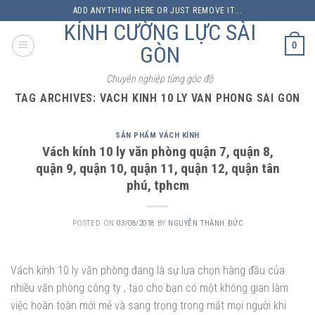
Skip
ADD ANYTHING HERE OR JUST REMOVE IT...
to
KÍNH CƯỜNG LỰC SÀI
content
0
GÒN
Chuyên nghiệp từng góc độ
TAG ARCHIVES:
VACH KINH 10 LY VAN PHONG SAI GON
SẢN PHẨM VÁCH KÍNH
Vách kính 10 ly văn phòng quận 7, quận 8,
quận 9, quận 10, quận 11, quận 12, quận tân
phú, tphcm
POSTED ON
03/08/2018
BY
NGUYỄN THÀNH ĐỨC
Vách kính 10 ly văn phòng đang là sự lựa chọn hàng đầu của
nhiều văn phòng công ty , tạo cho bạn có một không gian làm
việc hoàn toàn mới mẻ và sang trọng trong mắt mọi người khi