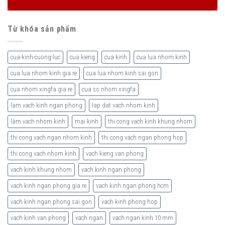
Từ khóa sản phẩm
cua-kinh-cuong-luc
cua kieng
cua kinh
cua lua nhom kinh
cua lua nhom kinh gia re
cua lua nhom kinh sai gon
cua nhom xingfa gia re
cua so nhom xingfa
lam vach kinh ngan phong
lap dat vach nhom kinh
làm vach nhom kinh
mai kinh
thi cong vach kinh khung nhom
thi cong vach ngan nhom kinh
thi cong vach ngan phong hop
thi cong vach nhom kinh
vach kieng van phong
vach kinh khung nhom
vach kinh ngan phong
vach kinh ngan phong gia re
vach kinh ngan phong hcm
vach kinh ngan phong sai gon
vach kinh phong hop
vach kinh van phong
vach ngan
vach ngan kinh 10 mm