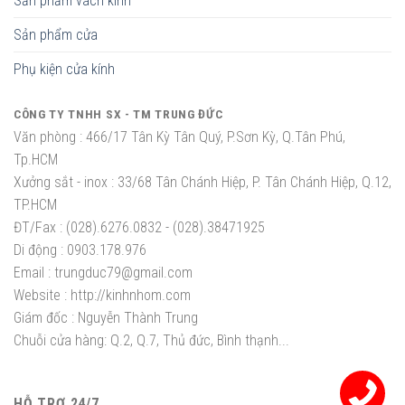
Sản phẩm vách kính
Sản phẩm cửa
Phụ kiện cửa kính
CÔNG TY TNHH SX - TM TRUNG ĐỨC
Văn phòng :
466/17 Tân Kỳ Tân Quý, P.Sơn Kỳ, Q.Tân Phú,
Tp.HCM
Xưởng sắt - inox :
33/68 Tân Chánh Hiệp, P. Tân Chánh Hiệp, Q.12,
TP.HCM
ĐT/Fax :
(028).6276.0832 - (028).38471925
Di động :
0903.178.976
Email :
trungduc79@gmail.com
Website :
http://kinhnhom.com
Giám đốc :
Nguyễn Thành Trung
Chuỗi cửa hàng: Q.2, Q.7, Thủ đức, Bình thạnh...
HỖ TRỢ 24/7