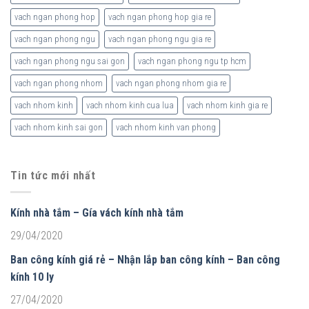
vach ngan phong hop
vach ngan phong hop gia re
vach ngan phong ngu
vach ngan phong ngu gia re
vach ngan phong ngu sai gon
vach ngan phong ngu tp hcm
vach ngan phong nhom
vach ngan phong nhom gia re
vach nhom kinh
vach nhom kinh cua lua
vach nhom kinh gia re
vach nhom kinh sai gon
vach nhom kinh van phong
Tin tức mới nhất
Kính nhà tắm – Gía vách kính nhà tắm
29/04/2020
Ban công kính giá rẻ – Nhận lắp ban công kính – Ban công
kính 10 ly
27/04/2020