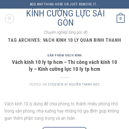
Skip
ADD ANYTHING HERE OR JUST REMOVE IT...
to
KÍNH CƯỜNG LỰC SÀI
content
0
GÒN
Chuyên nghiệp từng góc độ
TAG ARCHIVES:
VACH KINH 10 LY QUAN BINH THANH
SẢN PHẨM VÁCH KÍNH
Vách kính 10 ly tp hcm – Thi công vách kính 10
ly – Kính cường lực 10 ly tp hcm
POSTED ON
27/02/2019
BY
NGUYỄN THÀNH ĐỨC
Vách kính 10 ly dùng để chia phòng to thành nhiều phòng nhỏ
trong văn phòng, nhà xưởng hay những hộ gia đình giúp không
gian thêm phần sang trọng và an toàn .