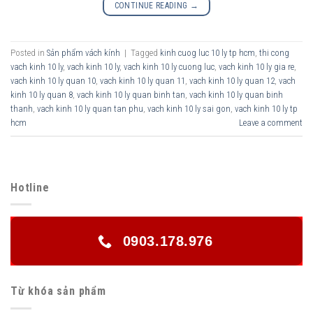
CONTINUE READING
→
Posted in
Sản phẩm vách kính
|
Tagged
kinh cuog luc 10 ly tp hcm
,
thi cong
vach kinh 10 ly
,
vach kinh 10 ly
,
vach kinh 10 ly cuong luc
,
vach kinh 10 ly gia re
,
vach kinh 10 ly quan 10
,
vach kinh 10 ly quan 11
,
vach kinh 10 ly quan 12
,
vach
kinh 10 ly quan 8
,
vach kinh 10 ly quan binh tan
,
vach kinh 10 ly quan binh
thanh
,
vach kinh 10 ly quan tan phu
,
vach kinh 10 ly sai gon
,
vach kinh 10 ly tp
hcm
Leave a comment
Hotline
0903.178.976
Từ khóa sản phẩm