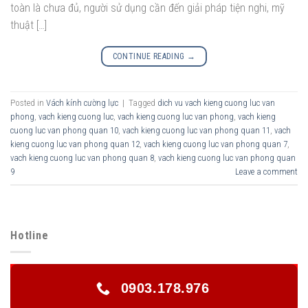
toàn là chưa đủ, người sử dụng cần đến giải pháp tiện nghi, mỹ
thuật […]
CONTINUE READING
→
Posted in
Vách kính cường lực
|
Tagged
dich vu vach kieng cuong luc van
phong
,
vach kieng cuong luc
,
vach kieng cuong luc van phong
,
vach kieng
cuong luc van phong quan 10
,
vach kieng cuong luc van phong quan 11
,
vach
kieng cuong luc van phong quan 12
,
vach kieng cuong luc van phong quan 7
,
vach kieng cuong luc van phong quan 8
,
vach kieng cuong luc van phong quan
9
Leave a comment
Hotline
0903.178.976