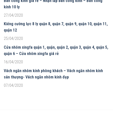
Ban công kính giá rẻ – Nhận lắp ban công kính – Ban công
kính 10 ly
27/04/2020
Kiếng cường lực 8 ly quận 8, quận 7, quận 9, quận 10, quận 11,
quận 12
25/04/2020
Cửa nhôm xingfa quận 1, quận, quận 2, quận 3, quận 4, quận 5,
quận 6 – Cửa nhôm xingfa giá rẻ
16/04/2020
Vách ngăn nhôm kính phòng khách – Vách ngăn nhôm kính
sân thượng- Vách ngăn nhôm kính đẹp
07/04/2020