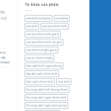
Từ khóa sản phẩm
 đại
à một
cua-kinh-cuong-luc
cua kieng
cua kinh
cua lua nhom kinh
cua lua nhom kinh gia re
cua lua nhom kinh sai gon
cua nhom xingfa gia re
a so
 vap
,
cua so nhom xingfa
comment
lam vach kinh ngan phong
lap dat vach nhom kinh
làm vach nhom kinh
mai kinh
thi cong vach kinh khung nhom
thi cong vach ngan nhom kinh
thi cong vach ngan phong hop