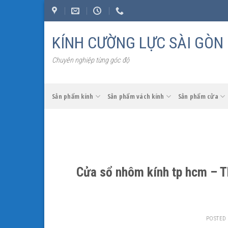
Skip
to
content
KÍNH CƯỜNG LỰC SÀI GÒN
Chuyên nghiệp từng góc độ
Sản phẩm kính
Sản phẩm vách kính
Sản phẩm cửa
Cửa sổ nhôm kính tp hcm – T
POSTED