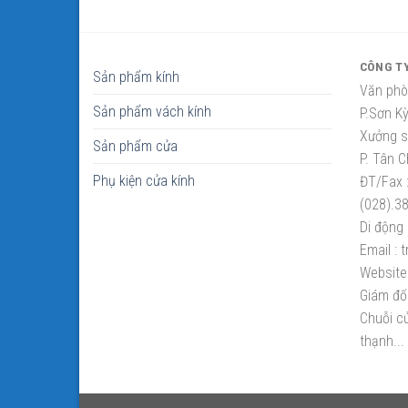
CÔNG T
Sản phẩm kính
Văn phò
Sản phẩm vách kính
P.Sơn K
Xưởng sắ
Sản phẩm cửa
P. Tân C
Phụ kiện cửa kính
ĐT/Fax 
(028).3
Di động 
Email :
t
Website 
Giám đố
Chuỗi cử
thạnh...