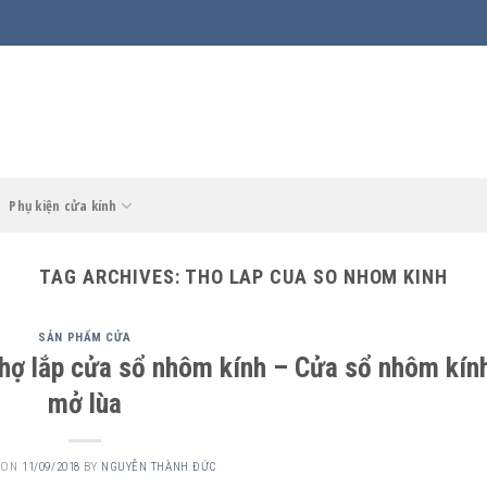
Phụ kiện cửa kính
TAG ARCHIVES:
THO LAP CUA SO NHOM KINH
SẢN PHẨM CỬA
hợ lắp cửa sổ nhôm kính – Cửa sổ nhôm kín
mở lùa
 ON
11/09/2018
BY
NGUYỄN THÀNH ĐỨC