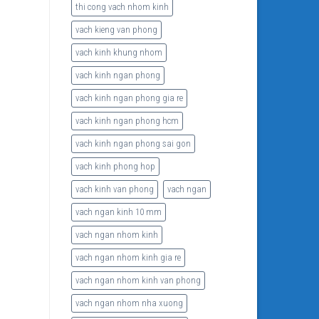
thi cong vach nhom kinh
vach kieng van phong
vach kinh khung nhom
vach kinh ngan phong
vach kinh ngan phong gia re
vach kinh ngan phong hcm
vach kinh ngan phong sai gon
vach kinh phong hop
vach kinh van phong
vach ngan
vach ngan kinh 10 mm
vach ngan nhom kinh
vach ngan nhom kinh gia re
vach ngan nhom kinh van phong
vach ngan nhom nha xuong