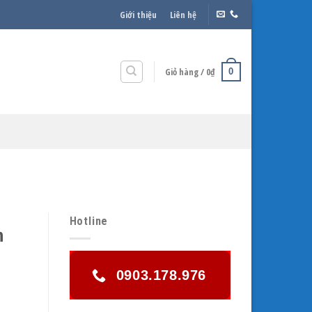
Giới thiệu
Liên hệ
Giỏ hàng /
0
₫
0
Hotline
h
0903.178.976