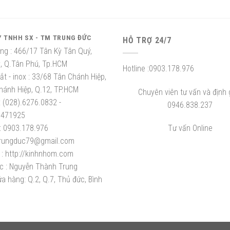
Y TNHH SX - TM TRUNG ĐỨC
HỖ TRỢ 24/7
ng :
466/17 Tân Kỳ Tân Quý,
ỳ, Q.Tân Phú, Tp.HCM
Hotline :
0903.178.976
t - inox :
33/68 Tân Chánh Hiệp,
hánh Hiệp, Q.12, TP.HCM
Chuyên viên tư vấn và định g
:
(028).6276.0832 -
0946.838.237
8471925
:
0903.178.976
Tư vấn Online
rungduc79@gmail.com
:
http://kinhnhom.com
c :
Nguyễn Thành Trung
a hàng: Q.2, Q.7, Thủ đức, Bình