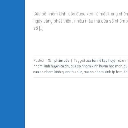
Cửa sổ nhôm kính luôn được xem là một trong những
ngày càng phát triển , nhiều mẫu mã cửa sổ nhôm xu
số […]
Posted in
Sản phẩm cửa
|
Tagged
cửa bản lề kẹp huyện củ chi
nhom kinh huyen cu chi
,
cua so nhom kinh huyen hoc mon
,
cu
cua so nhom kinh quan thu duc
,
cua so nhom kinh tp hcm
,
th