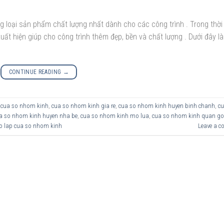
 loại sản phẩm chất lượng nhất dành cho các công trình . Trong thời
ất hiện giúp cho công trình thêm đẹp, bền và chất lượng . Dưới đây l
CONTINUE READING
→
,
cua so nhom kinh
,
cua so nhom kinh gia re
,
cua so nhom kinh huyen binh chanh
,
cu
a so nhom kinh huyen nha be
,
cua so nhom kinh mo lua
,
cua so nhom kinh quan go
o lap cua so nhom kinh
Leave a 