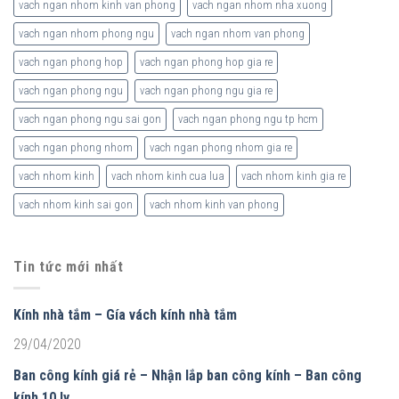
vach ngan nhom kinh van phong
vach ngan nhom nha xuong
vach ngan nhom phong ngu
vach ngan nhom van phong
vach ngan phong hop
vach ngan phong hop gia re
vach ngan phong ngu
vach ngan phong ngu gia re
vach ngan phong ngu sai gon
vach ngan phong ngu tp hcm
vach ngan phong nhom
vach ngan phong nhom gia re
vach nhom kinh
vach nhom kinh cua lua
vach nhom kinh gia re
vach nhom kinh sai gon
vach nhom kinh van phong
Tin tức mới nhất
Kính nhà tắm – Gía vách kính nhà tắm
29/04/2020
Ban công kính giá rẻ – Nhận lắp ban công kính – Ban công
kính 10 ly