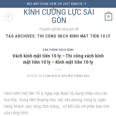
Skip
ADD ANYTHING HERE OR JUST REMOVE IT...
to
KÍNH CƯỜNG LỰC SÀI
content
0
GÒN
Chuyên nghiệp từng góc độ
TAG ARCHIVES:
THI CONG VACH KINH MAT TIEN 10 LY
SẢN PHẨM VÁCH KÍNH
Vách kính mặt tiền 10 ly – Thi công vách kính
mặt tiền 10 ly – Kính mặt tiền 10 ly
POSTED ON
27/06/2019
BY
NGUYỄN THÀNH ĐỨC
Vách kính mặt tiền 10 ly ngày nay được sử dụng nhiều cho các
tòa nhà , trung tâm thương mại, các văn phòng, công ty, ngân
hàng, khách sạn, shop thời trang,… có kết cấu với phần bao che
của công trình .