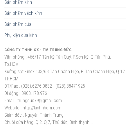
Sản phẩm kính
Sản phẩm vách kính
Sản phẩm cửa
Phụ kiện cửa kính
CÔNG TY TNHH SX - TM TRUNG ĐỨC
Văn phòng :
466/17 Tân Kỳ Tân Quý, P.Sơn Kỳ, Q.Tân Phú,
Tp.HCM
Xưởng sắt - inox :
33/68 Tân Chánh Hiệp, P. Tân Chánh Hiệp, Q.12,
TP.HCM
ĐT/Fax :
(028).6276.0832 - (028).38471925
Di động :
0903.178.976
Email :
trungduc79@gmail.com
Website :
http://kinhnhom.com
Giám đốc :
Nguyễn Thành Trung
Chuỗi cửa hàng: Q.2, Q.7, Thủ đức, Bình thạnh...