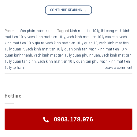
CONTINUE READING
→
Posted in
Sản phẩm vách kính
|
Tagged
kinh mat tien 10 ly
,
thi cong vach kinh
mat tien 10 ly
,
vach kinh mat tien 10 ly
,
vach kinh mat tien 10 ly cao cap
,
vach
kinh mat tien 10 ly gia re
,
vach kinh mat tien 10 ly quan 10
,
vach kinh mat tien
10 ly quan 7
,
vach kinh mat tien 10 ly quan binh tan
,
vach kinh mat tien 10 ly
quan binh thanh
,
vach kinh mat tien 10 ly quan phu nhuan
,
vach kinh mat tien
10 ly quan tan binh
,
vach kinh mat tien 10 ly quan tan phu
,
vach kinh mat tien
10 ly tp hcm
Leave a comment
Hotline
0903.178.976