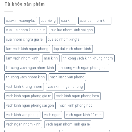
Từ khóa sản phẩm
cua-kinh-cuong-luc
cua kieng
cua kinh
cua lua nhom kinh
cua lua nhom kinh gia re
cua lua nhom kinh sai gon
cua nhom xingfa gia re
cua so nhom xingfa
lam vach kinh ngan phong
lap dat vach nhom kinh
làm vach nhom kinh
mai kinh
thi cong vach kinh khung nhom
thi cong vach ngan nhom kinh
thi cong vach ngan phong hop
thi cong vach nhom kinh
vach kieng van phong
vach kinh khung nhom
vach kinh ngan phong
vach kinh ngan phong gia re
vach kinh ngan phong hcm
vach kinh ngan phong sai gon
vach kinh phong hop
vach kinh van phong
vach ngan
vach ngan kinh 10 mm
vach ngan nhom kinh
vach ngan nhom kinh gia re