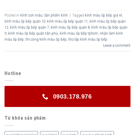
Posted in
Kính sơn màu
,
Sản phẩm kính
|
Tagged
kính màu ốp bếp giá rẻ
,
kính màu ốp bếp quận 10
,
kính màu ốp bếp quận 11
,
kính màu ốp bếp quận
12
,
kính màu ốp bếp quận 7
,
kính màu ốp bếp quận 8
,
kính màu ốp bếp quận
9
,
kính màu ốp bếp quận tân phú
,
kính màu ốp bếp tphcm
,
nhận làm kính
màu ốp bếp
,
thi công kính màu ốp bếp
,
thợ lắp kính màu ốp bếp
Leave a comment
Hotline
0903.178.976
Từ khóa sản phẩm
cua-kinh-cuong-luc
cua kieng
cua kinh
cua lua nhom kinh