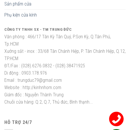
Sản phẩm cửa
Phụ kiện cửa kính
CÔNG TY TNHH SX - TM TRUNG ĐỨC
Văn phòng :
466/17 Tân Kỳ Tân Quý, P.Sơn Kỳ, Q.Tân Phú,
Tp.HCM
Xưởng sắt - inox :
33/68 Tân Chánh Hiệp, P. Tân Chánh Hiệp, Q.12,
TP.HCM
ĐT/Fax :
(028).6276.0832 - (028).38471925
Di động :
0903.178.976
Email :
trungduc79@gmail.com
Website :
http://kinhnhom.com
Giám đốc :
Nguyễn Thành Trung
Chuỗi cửa hàng: Q.2, Q.7, Thủ đức, Bình thạnh...
HỖ TRỢ 24/7