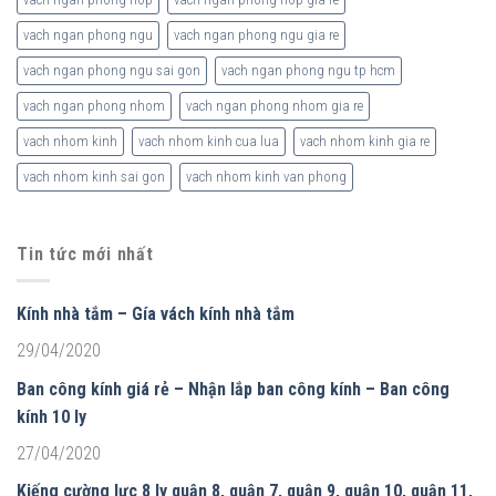
vach ngan phong ngu
vach ngan phong ngu gia re
vach ngan phong ngu sai gon
vach ngan phong ngu tp hcm
vach ngan phong nhom
vach ngan phong nhom gia re
vach nhom kinh
vach nhom kinh cua lua
vach nhom kinh gia re
vach nhom kinh sai gon
vach nhom kinh van phong
Tin tức mới nhất
Kính nhà tắm – Gía vách kính nhà tắm
29/04/2020
Ban công kính giá rẻ – Nhận lắp ban công kính – Ban công
kính 10 ly
27/04/2020
Kiếng cường lực 8 ly quận 8, quận 7, quận 9, quận 10, quận 11,