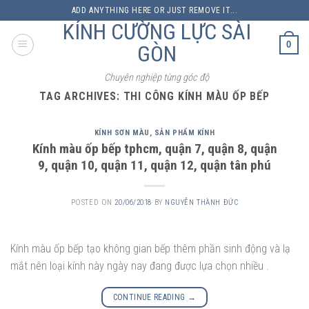
Skip
ADD ANYTHING HERE OR JUST REMOVE IT...
to
KÍNH CƯỜNG LỰC SÀI
content
0
GÒN
Chuyên nghiệp từng góc độ
TAG ARCHIVES:
THI CÔNG KÍNH MÀU ỐP BẾP
KÍNH SƠN MÀU
,
SẢN PHẨM KÍNH
Kính màu ốp bếp tphcm, quận 7, quận 8, quận
9, quận 10, quận 11, quận 12, quận tân phú
POSTED ON
20/06/2018
BY
NGUYỄN THÀNH ĐỨC
Kính màu ốp bếp tạo không gian bếp thêm phần sinh động và lạ
mắt nên loại kính này ngày nay đang được lựa chọn nhiều .
CONTINUE READING
→