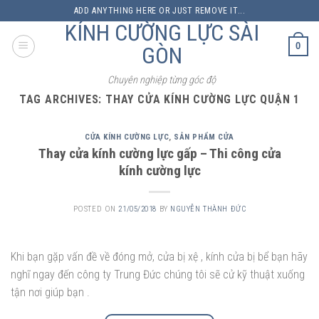
Skip
ADD ANYTHING HERE OR JUST REMOVE IT...
to
KÍNH CƯỜNG LỰC SÀI
content
0
GÒN
Chuyên nghiệp từng góc độ
TAG ARCHIVES:
THAY CỬA KÍNH CƯỜNG LỰC QUẬN 1
CỬA KÍNH CƯỜNG LỰC
,
SẢN PHẨM CỬA
Thay cửa kính cường lực gấp – Thi công cửa
kính cường lực
POSTED ON
21/05/2018
BY
NGUYỄN THÀNH ĐỨC
Khi bạn gặp vấn đề về đóng mở, cửa bị xệ , kính cửa bị bể bạn hãy
nghĩ ngay đến công ty Trung Đức chúng tôi sẽ cử kỹ thuật xuống
tận nơi giúp bạn .