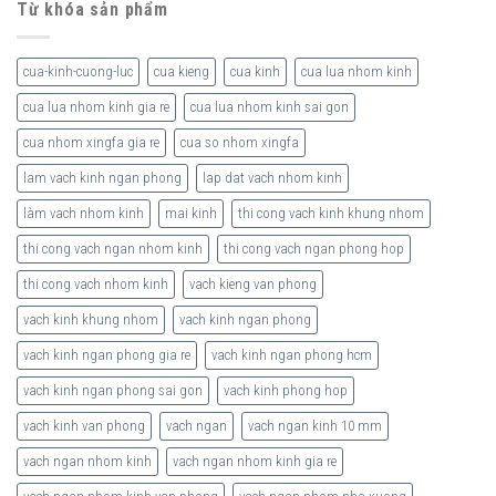
Từ khóa sản phẩm
cua-kinh-cuong-luc
cua kieng
cua kinh
cua lua nhom kinh
cua lua nhom kinh gia re
cua lua nhom kinh sai gon
cua nhom xingfa gia re
cua so nhom xingfa
lam vach kinh ngan phong
lap dat vach nhom kinh
làm vach nhom kinh
mai kinh
thi cong vach kinh khung nhom
thi cong vach ngan nhom kinh
thi cong vach ngan phong hop
thi cong vach nhom kinh
vach kieng van phong
vach kinh khung nhom
vach kinh ngan phong
vach kinh ngan phong gia re
vach kinh ngan phong hcm
vach kinh ngan phong sai gon
vach kinh phong hop
vach kinh van phong
vach ngan
vach ngan kinh 10 mm
vach ngan nhom kinh
vach ngan nhom kinh gia re