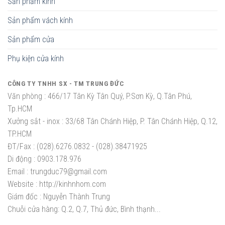
Sản phẩm kính
Sản phẩm vách kính
Sản phẩm cửa
Phụ kiện cửa kính
CÔNG TY TNHH SX - TM TRUNG ĐỨC
Văn phòng :
466/17 Tân Kỳ Tân Quý, P.Sơn Kỳ, Q.Tân Phú,
Tp.HCM
Xưởng sắt - inox :
33/68 Tân Chánh Hiệp, P. Tân Chánh Hiệp, Q.12,
TP.HCM
ĐT/Fax :
(028).6276.0832 - (028).38471925
Di động :
0903.178.976
Email :
trungduc79@gmail.com
Website :
http://kinhnhom.com
Giám đốc :
Nguyễn Thành Trung
Chuỗi cửa hàng: Q.2, Q.7, Thủ đức, Bình thạnh...