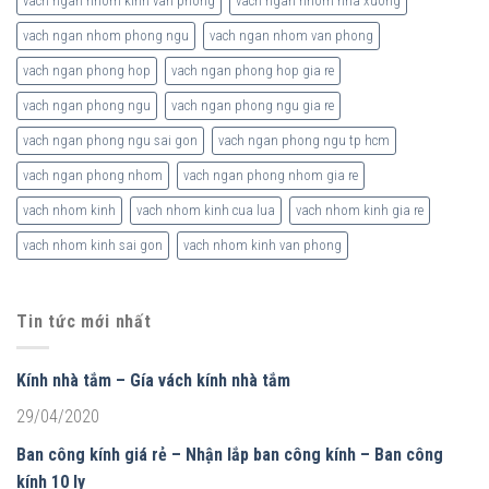
vach ngan nhom kinh van phong
vach ngan nhom nha xuong
vach ngan nhom phong ngu
vach ngan nhom van phong
vach ngan phong hop
vach ngan phong hop gia re
vach ngan phong ngu
vach ngan phong ngu gia re
vach ngan phong ngu sai gon
vach ngan phong ngu tp hcm
vach ngan phong nhom
vach ngan phong nhom gia re
vach nhom kinh
vach nhom kinh cua lua
vach nhom kinh gia re
vach nhom kinh sai gon
vach nhom kinh van phong
Tin tức mới nhất
Kính nhà tắm – Gía vách kính nhà tắm
29/04/2020
Ban công kính giá rẻ – Nhận lắp ban công kính – Ban công
kính 10 ly