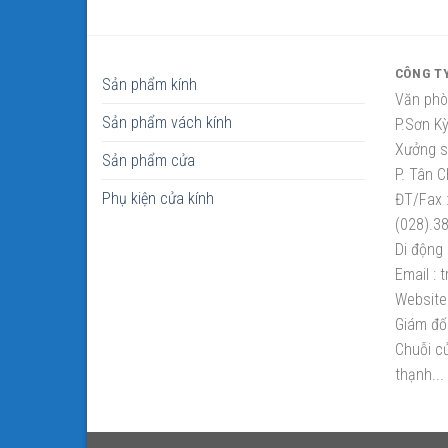
CÔNG T
Sản phẩm kính
Văn phò
Sản phẩm vách kính
P.Sơn K
Xưởng sắ
Sản phẩm cửa
P. Tân C
Phụ kiện cửa kính
ĐT/Fax 
(028).3
Di động 
Email :
t
Website 
Giám đố
Chuỗi cử
thạnh...