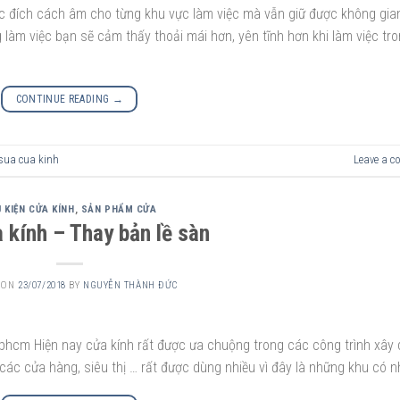
 đích cách âm cho từng khu vực làm việc mà vẫn giữ được không gi
 làm việc bạn sẽ cảm thấy thoải mái hơn, yên tĩnh hơn khi làm việc tr
CONTINUE READING
→
sua cua kinh
Leave a 
 KIỆN CỬA KÍNH
,
SẢN PHẨM CỬA
 kính – Thay bản lề sàn
 ON
23/07/2018
BY
NGUYỄN THÀNH ĐỨC
 tphcm Hiện nay cửa kính rất được ưa chuộng trong các công trình xây
ác cửa hàng, siêu thị … rất được dùng nhiều vì đây là những khu có nh