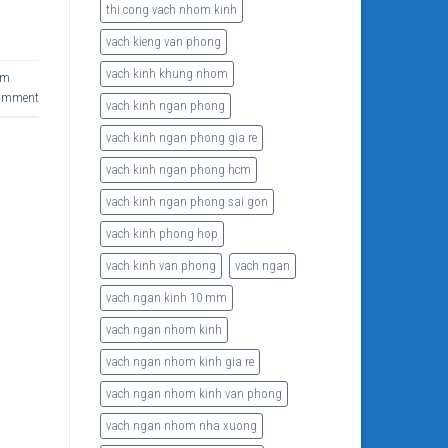
thi cong vach nhom kinh
vach kieng van phong
vach kinh khung nhom
cm
comment
vach kinh ngan phong
vach kinh ngan phong gia re
vach kinh ngan phong hcm
vach kinh ngan phong sai gon
vach kinh phong hop
vach kinh van phong
vach ngan
vach ngan kinh 10 mm
vach ngan nhom kinh
vach ngan nhom kinh gia re
vach ngan nhom kinh van phong
vach ngan nhom nha xuong