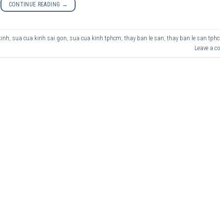
CONTINUE READING
→
kinh
,
sua cua kinh sai gon
,
sua cua kinh tphcm
,
thay ban le san
,
thay ban le san tph
Leave a 