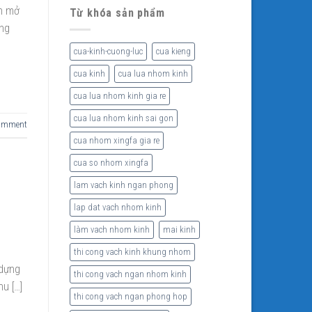
an mở
Từ khóa sản phẩm
ong
cua-kinh-cuong-luc
cua kieng
cua kinh
cua lua nhom kinh
cua lua nhom kinh gia re
cua lua nhom kinh sai gon
comment
cua nhom xingfa gia re
cua so nhom xingfa
lam vach kinh ngan phong
lap dat vach nhom kinh
làm vach nhom kinh
mai kinh
thi cong vach kinh khung nhom
 dựng
thi cong vach ngan nhom kinh
u […]
thi cong vach ngan phong hop