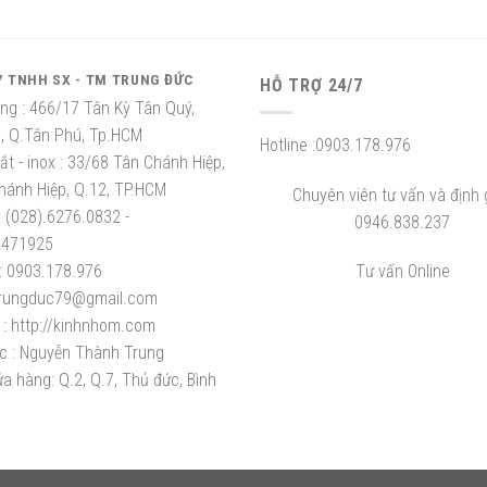
Y TNHH SX - TM TRUNG ĐỨC
HỖ TRỢ 24/7
ng :
466/17 Tân Kỳ Tân Quý,
ỳ, Q.Tân Phú, Tp.HCM
Hotline :
0903.178.976
t - inox :
33/68 Tân Chánh Hiệp,
hánh Hiệp, Q.12, TP.HCM
Chuyên viên tư vấn và định g
:
(028).6276.0832 -
0946.838.237
8471925
:
0903.178.976
Tư vấn Online
rungduc79@gmail.com
:
http://kinhnhom.com
c :
Nguyễn Thành Trung
a hàng: Q.2, Q.7, Thủ đức, Bình